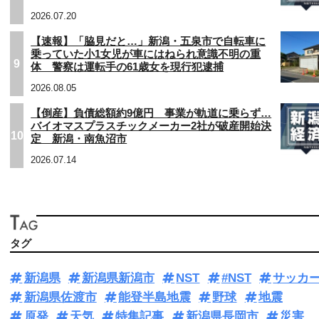
2026.07.20
【速報】「脇見だと…」新潟・五泉市で自転車に
乗っていた小1女児が車にはねられ意識不明の重
9
体 警察は運転手の61歳女を現行犯逮捕
2026.08.05
【倒産】負債総額約9億円 事業が軌道に乗らず…
バイオマスプラスチックメーカー2社が破産開始決
10
定 新潟・南魚沼市
2026.07.14
タグ
新潟県
新潟県新潟市
NST
#NST
サッカ
新潟県佐渡市
能登半島地震
野球
地震
原発
天気
特集記事
新潟県長岡市
災害