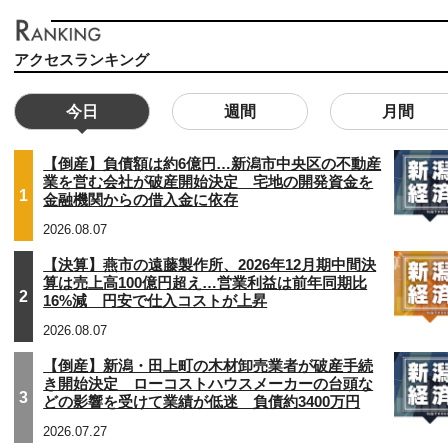
アクセスランキング
今日
週間
月間
【倒産】負債額は約6億円…新潟市中央区の不動産
業を営む会社が破産開始決定 宅地の開発資金を
1
金融機関からの借入金に依存
2026.08.07
【決算】燕市の遠藤製作所、2026年12月期中間決
算は売上高100億円超え…営業利益は前年同期比
2
16%減 円安で仕入コストが上昇
2026.08.07
【倒産】新潟・田上町の木材卸売業者が破産手続
き開始決定 ローコストハウスメーカーの台頭な
3
どの影響を受けて業績が低迷 負債約3400万円
2026.07.27