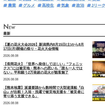
農業
グルメ
高校生
気象
政治
Jリー
最新
【夏の花火大会2026】新潟県内8月15日(土)から8月
17日(月)開催の祭り・花火大会情報
2026.08.08
【長岡花火】「世界へ発信してほしい」“フェニッ
クス”には被災地・熊本への思いも「誰も一人では
ない」平和願う2万発超の花火が観客魅了
2026.08.08
【熊本地震】派遣要請から数時間で大型浚渫船『白
山』が出航！入浴・洗濯で被災地支援を「被災者に
寄り添う支援できる」
2026.08.08