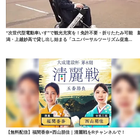
“次世代型電動車いす”で観光充実を！免許不要・折りたたみ可能 
潟・上越妙高で貸し出し始まる「ユニバーサルツーリズム促進...
【無料配信】福間香奈×西山朋佳｜清麗戦をRチャンネルで！