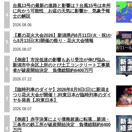
台風13号の最新の進路と影響は？台風15号は本州
に向かう可能性 お盆の天気に影響か 気象予報
4
士の解説
2026.08.06
【夏の花火大会2026】新潟県内8月11日(火・祝)か
ら8月13日(木)開催の祭り・花火大会情報
5
2026.08.07
【倒産】市況低迷の影響もあり受注が伸び悩み…
新潟市中央区上所のとび土工コンクリート工事業
6
者が破産開始決定 負債総額約6400万円
2026.07.22
【臨時列車のダイヤ】2026年8月9日(日)に新潟ま
つり花火大会が開催！JR東日本が臨時列車のダイ
7
ヤを発表【JR東日本】
2026.08.07
【倒産】赤字決算により債務超過に転落…新潟・
三条市の鉄工所が破産開始決定 負債総額約6400
8
万円