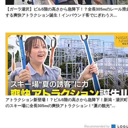
【ガーラ湯沢】ビル5階の高さから急降下！？全長305mのレール滑
する爽快アトラクション誕生！インバウンド客でにぎわうス...
アトラクション新登場！？ビル5階の高さから急降下！新潟・湯沢町
のスキー場に全長305mの爽快アトラクション！“夏の観光”...
Recommended by