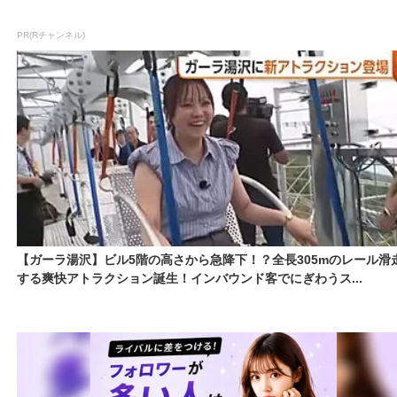
PR(Rチャンネル)
【ガーラ湯沢】ビル5階の高さから急降下！？全長305mのレール滑
する爽快アトラクション誕生！インバウンド客でにぎわうス...