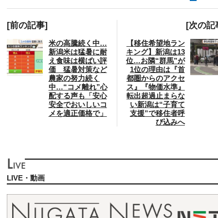
[前の記事]
[次の記
米の高騰続く中…
【移住希望地ラン
新潟米は猛暑に耐
キング】新潟は13
え食味は横ばい評
位…お隣“群馬”が
価 猛暑対策など
1位の理由は『首
農家の努力続く
都圏からのアクセ
中…“コメ離れ”心
ス』『物価水準』
配する声も「安心
転出超過止まらな
安全でおいしいコ
い新潟は“子育て
メを適正価格で」
支援”で移住者呼
び込みへ
LIVE・動画