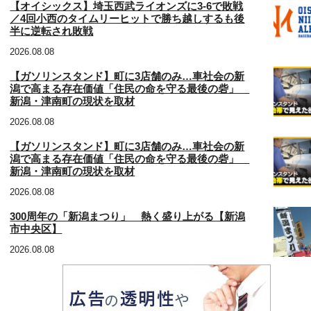
【オイシックス】埼玉西武ライオンズに3‐6で敗戦
／4回小西のタイムリーヒットで勝ち越しするも後
半に逆転され敗戦
2026.08.08
【ガソリンスタンド】町に3店舗のみ…車社会の新
潟で高まる存在価値「住民の命を守る最後の砦」
新潟・津南町の現状を取材
2026.08.08
【ガソリンスタンド】町に3店舗のみ…車社会の新
潟で高まる存在価値「住民の命を守る最後の砦」
新潟・津南町の現状を取材
2026.08.08
300周年の「新潟まつり」 熱く盛り上がる【新潟
市中央区】
2026.08.08