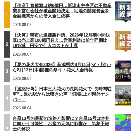
【倒産】負債額は約6億円…新潟市中央区の不動産
業を営む会社が破産開始決定 宅地の開発資金を
1
金融機関からの借入金に依存
2026.08.07
【決算】燕市の遠藤製作所、2026年12月期中間決
算は売上高100億円超え…営業利益は前年同期比
2
16%減 円安で仕入コストが上昇
2026.08.07
【夏の花火大会2026】新潟県内8月11日(火・祝)か
ら8月13日(木)開催の祭り・花火大会情報
3
2026.08.07
【迷惑行為】日本三大花火の長岡花火で“長時間駐
車”…道の駅からは嘆きの声「9割以上が県外ナン
4
バー」
2026.08.04
台風13号の最新の進路と影響は？台風15号は本州
に向かう可能性 お盆の天気に影響か 気象予報
5
士の解説