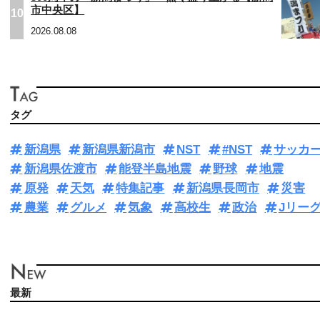
市中央区】
10
2026.08.08
タグ
新潟県
新潟県新潟市
NST
#NST
サッカ
新潟県佐渡市
能登半島地震
野球
地震
原発
天気
特集記事
新潟県長岡市
災害
農業
グルメ
気象
高校生
政治
Jリー
最新