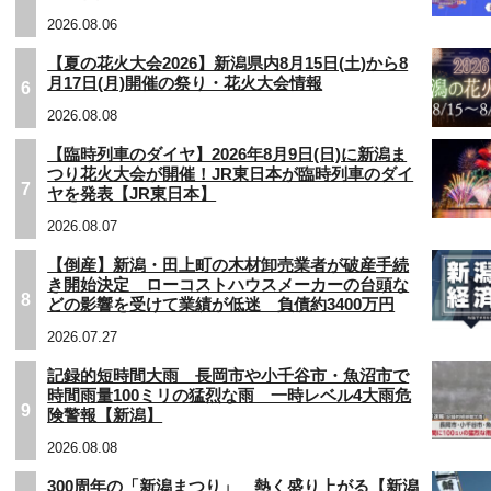
2026.08.06
【夏の花火大会2026】新潟県内8月15日(土)から8
月17日(月)開催の祭り・花火大会情報
6
2026.08.08
【臨時列車のダイヤ】2026年8月9日(日)に新潟ま
つり花火大会が開催！JR東日本が臨時列車のダイ
7
ヤを発表【JR東日本】
2026.08.07
【倒産】新潟・田上町の木材卸売業者が破産手続
き開始決定 ローコストハウスメーカーの台頭な
8
どの影響を受けて業績が低迷 負債約3400万円
2026.07.27
記録的短時間大雨 長岡市や小千谷市・魚沼市で
時間雨量100ミリの猛烈な雨 一時レベル4大雨危
9
険警報【新潟】
2026.08.08
300周年の「新潟まつり」 熱く盛り上がる【新潟