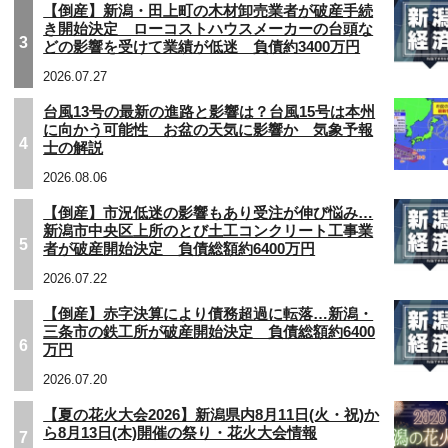
【倒産】新潟・田上町の木材卸売業者が破産手続
き開始決定 ローコストハウスメーカーの台頭な
3
どの影響を受けて業績が低迷 負債約3400万円
2026.07.27
台風13号の最新の進路と影響は？台風15号は本州
に向かう可能性 お盆の天気に影響か 気象予報
4
士の解説
2026.08.06
【倒産】市況低迷の影響もあり受注が伸び悩み…
新潟市中央区上所のとび土工コンクリート工事業
5
者が破産開始決定 負債総額約6400万円
2026.07.22
【倒産】赤字決算により債務超過に転落…新潟・
三条市の鉄工所が破産開始決定 負債総額約6400
6
万円
2026.07.20
【夏の花火大会2026】新潟県内8月11日(火・祝)か
ら8月13日(木)開催の祭り・花火大会情報
7