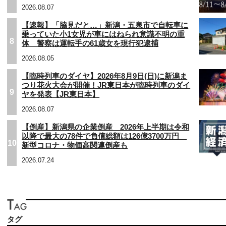
2026.08.07
【速報】「脇見だと…」新潟・五泉市で自転車に
乗っていた小1女児が車にはねられ意識不明の重
8
体 警察は運転手の61歳女を現行犯逮捕
2026.08.05
【臨時列車のダイヤ】2026年8月9日(日)に新潟ま
つり花火大会が開催！JR東日本が臨時列車のダイ
9
ヤを発表【JR東日本】
2026.08.07
【倒産】新潟県の企業倒産 2026年上半期は令和
以降で最大の78件で負債総額は126億3700万円
10
新型コロナ・物価高関連倒産も
2026.07.24
タグ