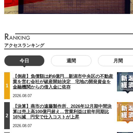
アクセスランキング
今日
週間
月間
【倒産】負債額は約6億円…新潟市中央区の不動産
業を営む会社が破産開始決定 宅地の開発資金を
1
金融機関からの借入金に依存
2026.08.07
【決算】燕市の遠藤製作所、2026年12月期中間決
算は売上高100億円超え…営業利益は前年同期比
2
16%減 円安で仕入コストが上昇
2026.08.07