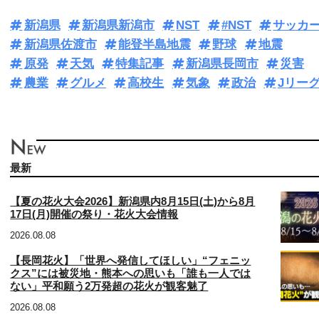
新潟県
新潟県新潟市
NST
#NST
サッカ
新潟県佐渡市
能登半島地震
野球
地震
原発
天気
特集記事
新潟県長岡市
災害
農業
グルメ
高校生
気象
政治
Jリー
最新
【夏の花火大会2026】新潟県内8月15日(土)から8月
17日(月)開催の祭り・花火大会情報
2026.08.08
【長岡花火】「世界へ発信してほしい」“フェニッ
クス”には被災地・熊本への思いも「誰も一人では
ない」平和願う2万発超の花火が観客魅了
2026.08.08