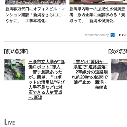
新潟駅万代口にオフィスビル・マ
新潟県内唯一の胎児性水俣病患
ンション建設「新潟をさらににぎ
者 原因企業に面談求める「責
やかに」 工事本格化...
取って」 新潟水俣病公...
Recommended by
[前の記事]
[次の記
三条市立大学が“協
“雪どけ”原因か…
働ロボット”導入
県道で“道路崩落”
「苦手意識あった
2車線分の道路崩
が…簡単」 “ロボ
れ約200mの区間で
ットの活用法”学び
通行止め 新潟・
人手不足などに対
柏崎市
応できる人材育成
へ 新潟