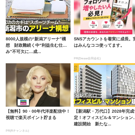
8000人規模の“新潟アリーナ”構
SNSアカウントを着実に成長。
想 財政難続く中“利益生む仕組
はみんなココ使ってます。
み”不可欠に…成...
PR(Dreaw合同会社)
【無料】90・00年代洋楽配信中！
【新潟駅・万代口】2028年完成
視聴で楽天ポイント貯まる
定！オフィスビル＆マンション
建設開始 新たな...
PR(Rチャンネル)