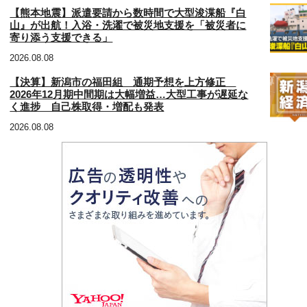
【熊本地震】派遣要請から数時間で大型浚渫船『白
山』が出航！入浴・洗濯で被災地支援を「被災者に
寄り添う支援できる」
2026.08.08
【決算】新潟市の福田組 通期予想を上方修正
2026年12月期中間期は大幅増益…大型工事が遅延な
く進捗 自己株取得・増配も発表
2026.08.08