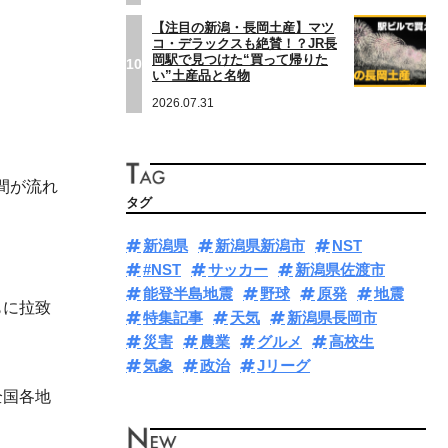
【注目の新潟・長岡土産】マツ
コ・デラックスも絶賛！？JR長
岡駅で見つけた“買って帰りた
10
い”土産品と名物
2026.07.31
間が流れ
タグ
新潟県
新潟県新潟市
NST
#NST
サッカー
新潟県佐渡市
能登半島地震
野球
原発
地震
もに拉致
特集記事
天気
新潟県長岡市
災害
農業
グルメ
高校生
気象
政治
Jリーグ
全国各地