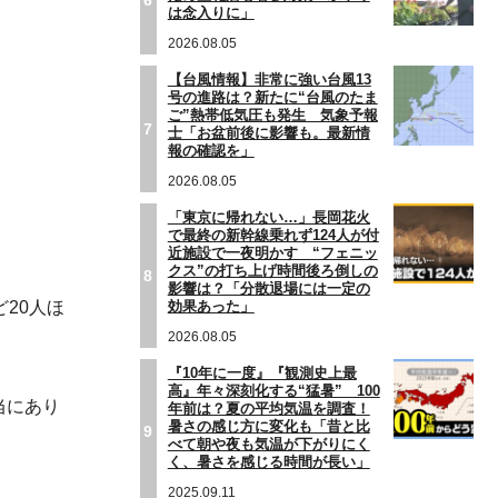
は念入りに」
2026.08.05
【台風情報】非常に強い台風13
号の進路は？新たに“台風のたま
ご”熱帯低気圧も発生 気象予報
7
士「お盆前後に影響も。最新情
報の確認を」
2026.08.05
「東京に帰れない…」長岡花火
で最終の新幹線乗れず124人が付
近施設で一夜明かす “フェニッ
クス”の打ち上げ時間後ろ倒しの
8
影響は？「分散退場には一定の
20人ほ
効果あった」
2026.08.05
『10年に一度』『観測史上最
高』年々深刻化する“猛暑” 100
当にあり
年前は？夏の平均気温を調査！
暑さの感じ方に変化も「昔と比
9
べて朝や夜も気温が下がりにく
く、暑さを感じる時間が長い」
2025.09.11