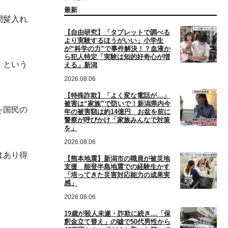
最新
間髪入れ
【自由研究】「タブレットで調べる
より実験するほうがいい」小学生
が“科学の力”で事件解決！？血液か
ら犯人特定「実験は知的好奇心が増
』という
える」新潟
2026.08.06
【特殊詐欺】「よく変な電話が…」
被害は“家族”で防いで！新潟県内今
を国民の
年の被害額は約14億円 お盆を前に
警察が呼びかけ「家族みんなで対策
を」
2026.08.06
はあり得
【熊本地震】新潟市の職員が被災地
支援 能登半島地震での経験生かす
「培ってきた災害対応能力の成果実
感」
2026.08.06
19歳が殺人未遂・詐欺に続き…「保
釈金立て替え」の嘘で50代男性から