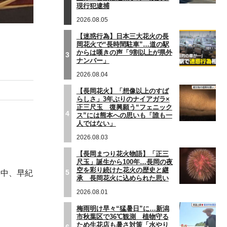
現行犯逮捕
2026.08.05
【迷惑行為】日本三大花火の長
岡花火で“長時間駐車”…道の駅
からは嘆きの声「9割以上が県外
3
ナンバー」
2026.08.04
【長岡花火】「想像以上のすば
らしさ」3年ぶりのナイアガラ×
正三尺玉 復興願う“フェニック
4
ス”には熊本への思いも「誰も一
人ではない」
2026.08.03
【長岡まつり花火物語】「正三
尺玉」誕生から100年…長岡の夜
空を彩り続けた花火の歴史と継
5
い中、早紀
承 長岡花火に込められた思い
2026.08.01
梅雨明け早々“猛暑日”に…新潟
市秋葉区で36℃観測 植物守る
ため生花店も暑さ対策「水やり
6