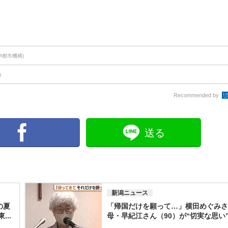
UR都市機構)
)
Recommended by
送る
新潟ニュース
の夏
「帰国だけを願って…」横田めぐみさ
..
母・早紀江さん（90）が“切実な思い”吐