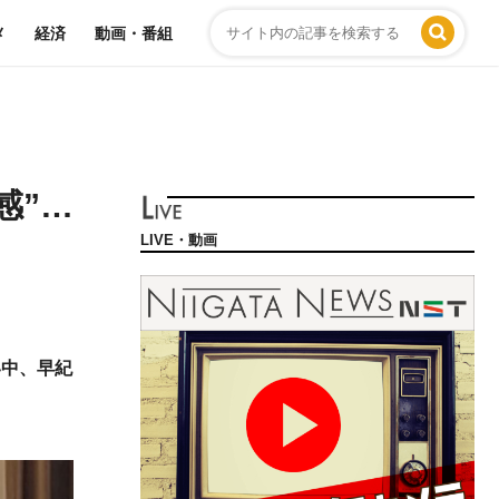
メ
経済
動画・番組
感”…
LIVE・動画
い中、早紀