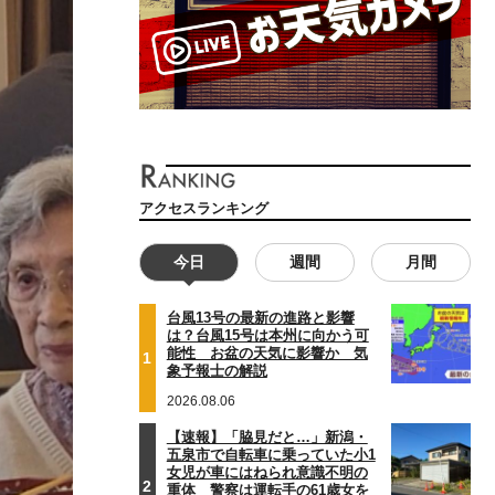
アクセスランキング
今日
週間
月間
台風13号の最新の進路と影響
は？台風15号は本州に向かう可
能性 お盆の天気に影響か 気
1
象予報士の解説
2026.08.06
【速報】「脇見だと…」新潟・
五泉市で自転車に乗っていた小1
女児が車にはねられ意識不明の
2
重体 警察は運転手の61歳女を