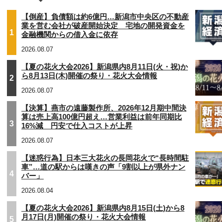
【倒産】負債額は約6億円…新潟市中央区の不動産
業を営む会社が破産開始決定 宅地の開発資金を
1
金融機関からの借入金に依存
2026.08.07
【夏の花火大会2026】新潟県内8月11日(火・祝)か
ら8月13日(木)開催の祭り・花火大会情報
2
2026.08.07
【決算】燕市の遠藤製作所、2026年12月期中間決
算は売上高100億円超え…営業利益は前年同期比
3
16%減 円安で仕入コストが上昇
2026.08.07
【迷惑行為】日本三大花火の長岡花火で“長時間駐
車”…道の駅からは嘆きの声「9割以上が県外ナン
4
バー」
2026.08.04
【夏の花火大会2026】新潟県内8月15日(土)から8
月17日(月)開催の祭り・花火大会情報
5