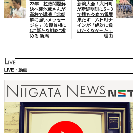
23年…拉致問題解
新潟大会！六日町
決へ蓮池薫さんが
が新潟明訓に5－3
高校で講演「北朝
で勝ち今春の雪辱
鮮に強いメッセー
果たす 六日町ナ
ジを」 次期首相に
インが「絶対に負
は“新たな戦略”求
けたくなかった」
める 新潟
理由
LIVE・動画