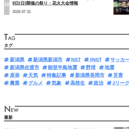
9日(日)開催の祭り・花火大会情報
10
2026.07.31
タグ
新潟県
新潟県新潟市
NST
#NST
サッカ
新潟県佐渡市
能登半島地震
野球
地震
原発
天気
特集記事
新潟県長岡市
災害
農業
グルメ
気象
高校生
政治
Jリー
最新