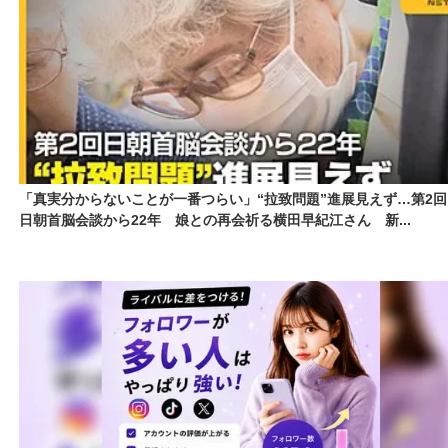
「真実分からないことが一番つらい」“拉致問題”進展見えず…第2回
日朝首脳会談から22年 娘との再会祈る横田早紀江さん 新...