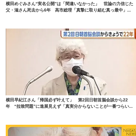
横田めぐみさん“実名公開”は「間違いなかった」 世論の力信じた
父・滋さん死去から6年 高市総理「真摯に取り組む真っ最中」...
横田早紀江さん「帰国必ず叶えて」 第2回日朝首脳会談から22
年 “拉致問題”に進展見えず「真実分からないことが一番つらい...