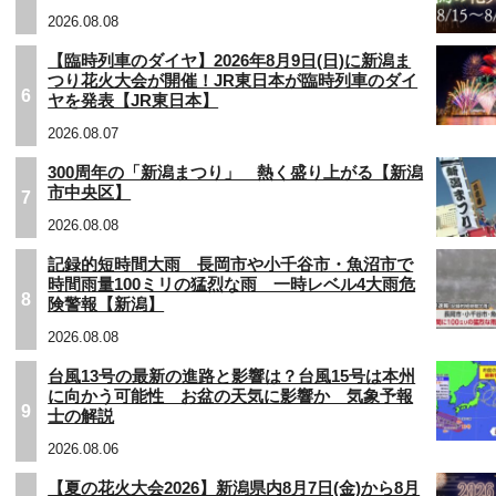
2026.08.08
【臨時列車のダイヤ】2026年8月9日(日)に新潟ま
つり花火大会が開催！JR東日本が臨時列車のダイ
6
ヤを発表【JR東日本】
2026.08.07
300周年の「新潟まつり」 熱く盛り上がる【新潟
市中央区】
7
2026.08.08
記録的短時間大雨 長岡市や小千谷市・魚沼市で
時間雨量100ミリの猛烈な雨 一時レベル4大雨危
8
険警報【新潟】
2026.08.08
台風13号の最新の進路と影響は？台風15号は本州
に向かう可能性 お盆の天気に影響か 気象予報
9
士の解説
2026.08.06
【夏の花火大会2026】新潟県内8月7日(金)から8月