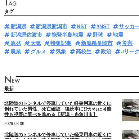
タグ
新潟県
新潟県新潟市
NST
#NST
サッカ
新潟県佐渡市
能登半島地震
野球
地震
原発
天気
特集記事
新潟県長岡市
災害
農業
グルメ
気象
高校生
政治
Jリー
最新
北陸道のトンネルで停車していた軽乗用車の近くに
倒れていた男性、死亡確認 後続車にひかれた可能
性も視野に調べを進める【新潟・糸魚川市】
2026.08.09
北陸道のトンネルで停車していた軽乗用車の近くに