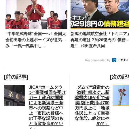
“中学硬式野球”全国一へ！全国大
新潟の地域航空会社『トキエア
会初出場の上越ボーイズが意気込
再建の道は？約29億円の“債務
み「一戦一戦集中し...
過”…和田直希共同...
Recommended by
[前の記事]
[次の記
JICA“ホームタウ
ダムで“避雷針の
ン”事業撤回を受け
盗難”相次ぐ…新
ガーナ政府訪問団
潟県内18か所で確
による新潟県三条
認 復旧費用は700
市への視察など中
万円以上に「地域
止「市民の皆様へ
住民にとって重要
の丁寧な説明のも
な施設…絶対にや
と市政を進めてい
めて」
く」