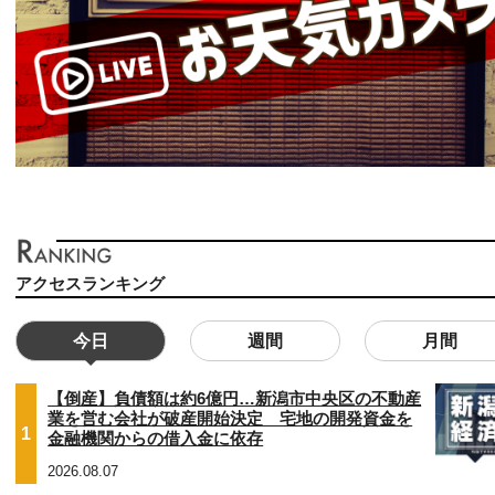
アクセスランキング
今日
週間
月間
【倒産】負債額は約6億円…新潟市中央区の不動産
業を営む会社が破産開始決定 宅地の開発資金を
1
金融機関からの借入金に依存
2026.08.07