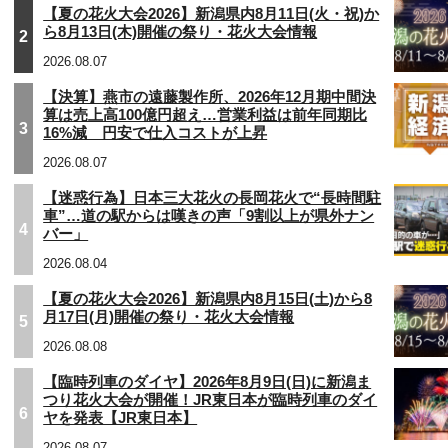
【夏の花火大会2026】新潟県内8月11日(火・祝)か
ら8月13日(木)開催の祭り・花火大会情報
2
2026.08.07
【決算】燕市の遠藤製作所、2026年12月期中間決
算は売上高100億円超え…営業利益は前年同期比
3
16%減 円安で仕入コストが上昇
2026.08.07
【迷惑行為】日本三大花火の長岡花火で“長時間駐
車”…道の駅からは嘆きの声「9割以上が県外ナン
4
バー」
2026.08.04
【夏の花火大会2026】新潟県内8月15日(土)から8
月17日(月)開催の祭り・花火大会情報
5
2026.08.08
【臨時列車のダイヤ】2026年8月9日(日)に新潟ま
つり花火大会が開催！JR東日本が臨時列車のダイ
6
ヤを発表【JR東日本】
2026.08.07