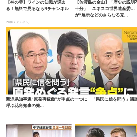
【神の雫】ワインの知識が深ま
【佐渡島の金山】「歴史の説明
る！無料で見るならRチャンネル
十分」 ユネスコ世界遺産委
が“展示などのさらなる充...
PR(Rチャンネル)
新潟県知事選“原発再稼働”が争点の一つに 「県民に信を問う」議
呼ぶ花角知事の発...