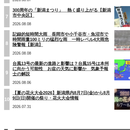
300周年の「新潟まつり」 熱く盛り上がる【新潟
市中央区】
7
2026.08.08
記録的短時間大雨 長岡市や小千谷市・魚沼市で
時間雨量100ミリの猛烈な雨 一時レベル4大雨危
8
険警報【新潟】
2026.08.08
台風13号の最新の進路と影響は？台風15号は本州
に向かう可能性 お盆の天気に影響か 気象予報
9
士の解説
2026.08.06
【夏の花火大会2026】新潟県内8月7日(金)から8月
9日(日)開催の祭り・花火大会情報
10
2026.07.31