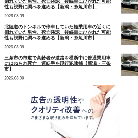
倒れていた男性、死亡確認 後続車にひかれた可能
性も視野に調べを進める【新潟・糸魚川市】
2026.08.09
北陸道のトンネルで停車していた軽乗用車の近くに
倒れていた男性、死亡確認 後続車にひかれた可能
性も視野に調べを進める【新潟・糸魚川市】
2026.08.09
三条市の市道で高齢者が道路を横断中に普通乗用車
にはねられ死亡 運転手を現行犯逮捕【新潟・三条
市】
2026.08.09