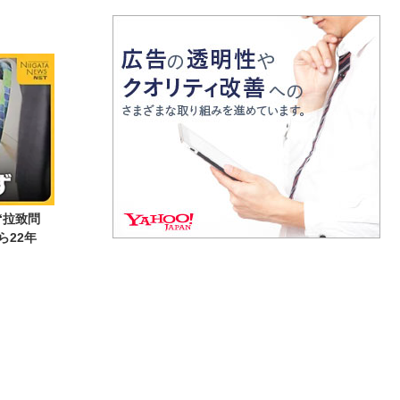
“拉致問
から22年