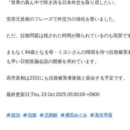
「世界の真ん中で咲き誇る日本外交を取り戻したい」
安倍元首相のフレーズで外交力の強化を誓いました。
ただ、拉致問題は残された時間が限られているのも現実で
まもなく94歳となる母・ミヨシさんの帰国を待つ拉致被害
も早い日朝首脳会談の開催を求めています。
高市首相は23日にも拉致被害者家族と面会する予定です。
最終更新日:Thu, 23 Oct 2025 05:00:00 +0900
政治
拉致
北朝鮮
横田めぐみ
高市早苗