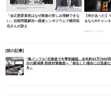
「金正恩委員長はなぜ家族の苦しみ理解できな
【何があった】
い」拉致問題解決へ国連シンポジウムで横田拓
るならRチャン
也さんが訴え
PR(Rチャンネル)
[前の記事]
“鳥インフル”北海道で今季初確認…去年約33万7000
分の新潟県 防疫対策徹底へ「発生した場合には迅速な
を」