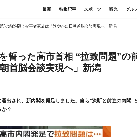
最新
特集記事
スポーツ
観光
グル
致問題”の前進願う被害者家族は「速やかに日朝首脳会談実現へ」新潟
を誓った高市首相 “拉致問題”の
朝首脳会談実現へ」新潟
臣に選出され、新内閣を発足しました。自ら“決断と前進の内閣”
うか？