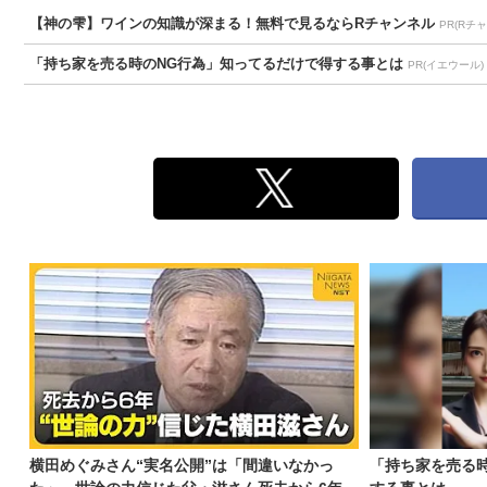
【神の雫】ワインの知識が深まる！無料で見るならRチャンネル
PR(Rチ
「持ち家を売る時のNG行為」知ってるだけで得する事とは
PR(イエウール)
横田めぐみさん“実名公開”は「間違いなかっ
「持ち家を売る