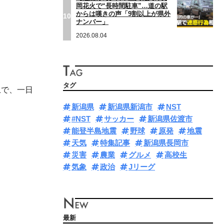
岡花火で“長時間駐車”…道の駅
からは嘆きの声「9割以上が県外
10
ナンバー」
2026.08.04
タグ
上で、一日
新潟県
新潟県新潟市
NST
#NST
サッカー
新潟県佐渡市
能登半島地震
野球
原発
地震
天気
特集記事
新潟県長岡市
災害
農業
グルメ
高校生
気象
政治
Jリーグ
最新