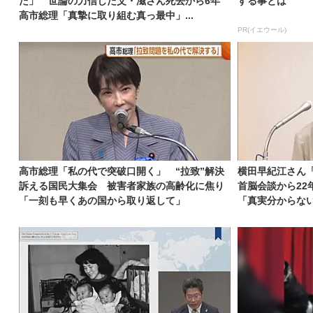
た」 世論の力信じた父・滋さん死去から6年
する事とは
高市総理「真摯に取り組む真っ最中」...
PR(イエウール)
高市総理「私の代で突破口開く」 “拉致”解決
横田早紀江さん
訴える国民大集会 被害者家族の高齢化に焦り
首脳会談から22
「一刻も早くあの国から取り返して」
「真実分からない