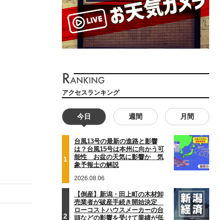
アクセスランキング
今日
週間
月間
台風13号の最新の進路と影響
は？台風15号は本州に向かう可
能性 お盆の天気に影響か 気
1
象予報士の解説
2026.08.06
【倒産】新潟・田上町の木材卸
売業者が破産手続き開始決定
ローコストハウスメーカーの台
2
頭などの影響を受けて業績が低