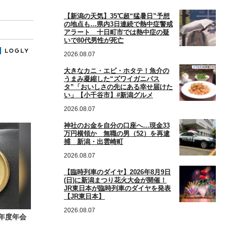
【新潟の天気】35℃超“猛暑日”予想
の地点も…県内3日連続で熱中症警戒
アラート 十日町市では熱中症の疑
いで80代男性が死亡
2026.08.07
大きなカニ・エビ・ホタテ！魚介の
うまみ凝縮した“ズワイガニパス
タ”「おいしさの先にある幸せ届けた
い」【小千谷市】#新潟グルメ
2026.08.07
神社のお金を自分の口座へ…現金33
万円横領か 無職の男（52）を再逮
捕 新潟・出雲崎町
2026.08.07
【臨時列車のダイヤ】2026年8月9日
(日)に新潟まつり花火大会が開催！
JR東日本が臨時列車のダイヤを発表
【JR東日本】
2026.08.07
年度年会