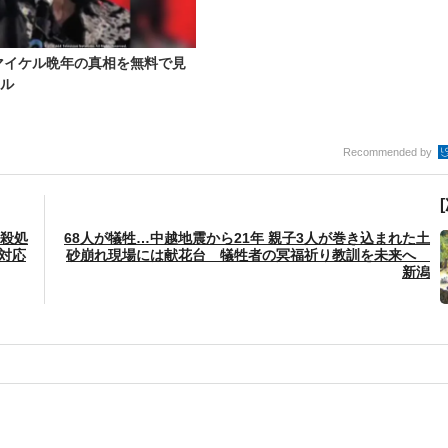
マイケル晩年の真相を無料で見
ネル
Recommended by
羽殺処
68人が犠牲…中越地震から21年 親子3人が巻き込まれた土
対応
砂崩れ現場には献花台 犠牲者の冥福祈り教訓を未来へ
新潟