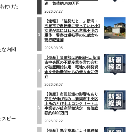
迷 負債約3400万円
と名付けた
2026.07.27
【速報】「脇見だと…」新潟・
五泉市で自転車に乗っていた小1
女児が車にはねられ意識不明の
3
重体 警察は運転手の61歳女を
現行犯逮捕
2026.08.05
たな内閣
【倒産】負債額は約6億円…新潟
市中央区の不動産業を営む会社
が破産開始決定 宅地の開発資
4
金を金融機関からの借入金に依
存
2026.08.07
【倒産】市況低迷の影響もあり
受注が伸び悩み…新潟市中央区
上所のとび土工コンクリート工
5
事業者が破産開始決定 負債総
額約6400万円
をスピー
2026.07.22
【倒産】赤字決算により債務超