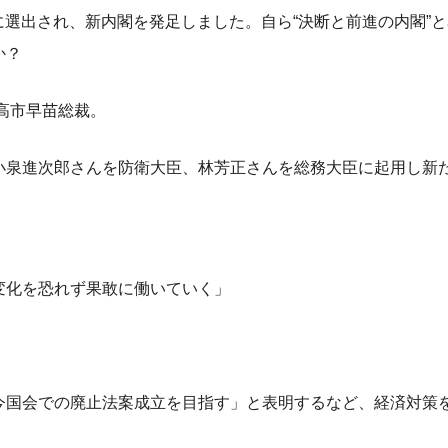
臣に選出され、新内閣を発足しました。自ら“決断と前進の内閣”
か？
高市早苗総裁。
小泉進次郎さんを防衛大臣、林芳正さんを総務大臣に起用し新
変化を恐れず果敢に働いていく」
今国会での廃止法案成立を目指す」と表明するなど、経済対策