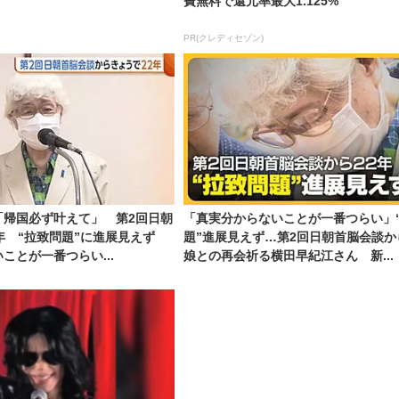
費無料で還元率最大1.125%
PR(クレディセゾン)
「帰国必ず叶えて」 第2回日朝
「真実分からないことが一番つらい」
年 “拉致問題”に進展見えず
題”進展見えず…第2回日朝首脳会談
ことが一番つらい...
娘との再会祈る横田早紀江さん 新...