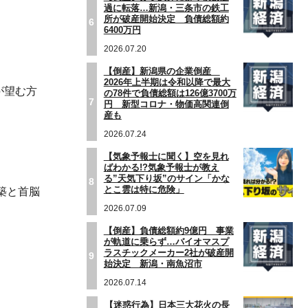
過に転落…新潟・三条市の鉄工
所が破産開始決定 負債総額約
6
6400万円
2026.07.20
【倒産】新潟県の企業倒産
2026年上半期は令和以降で最大
が望む方
の78件で負債総額は126億3700万
7
円 新型コロナ・物価高関連倒
産も
2026.07.24
【気象予報士に聞く】空を見れ
ばわかる!?気象予報士が教え
る”天気下り坂”のサイン「かな
8
とこ雲は特に危険」
築と首脳
2026.07.09
【倒産】負債総額約9億円 事業
が軌道に乗らず…バイオマスプ
ラスチックメーカー2社が破産開
9
始決定 新潟・南魚沼市
2026.07.14
【迷惑行為】日本三大花火の長