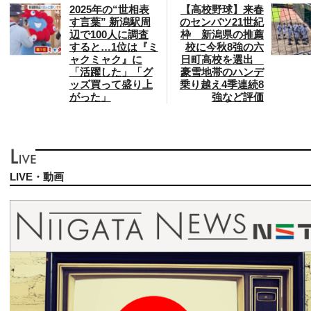
2025年の“世相表
【高校野球】来春
す言葉” 新潟駅周
のセンバツ21世紀
辺で100人に調査
枠 新潟県の推薦
すると…1位は『ミ
校に今秋8強の六
ャクミャク』に
日町高校を選出
「活躍した」「グ
豪雪地帯のハンデ
ッズ買って盛り上
乗り越え4季連続8
がった」
強など評価
LIVE・動画