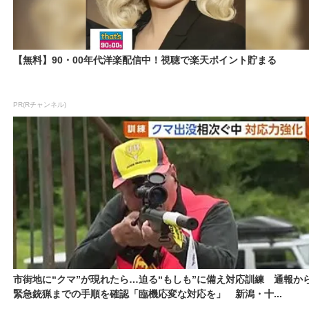
【無料】90・00年代洋楽配信中！視聴で楽天ポイント貯まる
PR(Rチャンネル)
市街地に“クマ”が現れたら…迫る“もしも”に備え対応訓練 通報か
緊急銃猟までの手順を確認「臨機応変な対応を」 新潟・十...