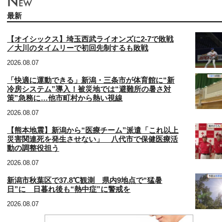
最新
【オイシックス】埼玉西武ライオンズに2-7で敗戦
／大川のタイムリーで初回先制するも敗戦
2026.08.07
「快適に運動できる」新潟・三条市が体育館に“新
冷房システム”導入！被災地では“避難所の暑さ対
策”急務に…他市町村から熱い視線
2026.08.07
【熊本地震】新潟から“医療チーム”派遣「これ以上
災害関連死を発生させない」 八代市で保健医療活
動の調整役担う
2026.08.07
新潟市秋葉区で37.8℃観測 県内9地点で“猛暑
日”に 日暮れ後も“熱中症”に警戒を
2026.08.07