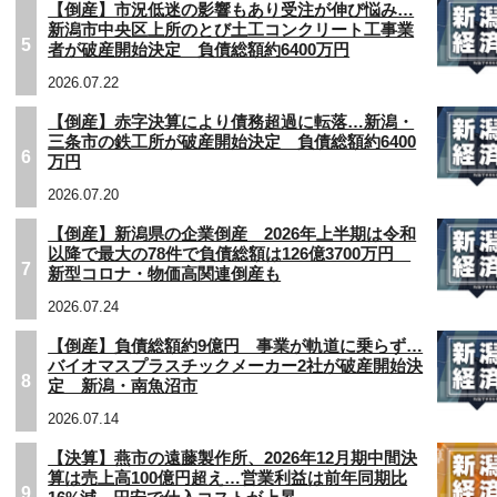
【倒産】市況低迷の影響もあり受注が伸び悩み…
新潟市中央区上所のとび土工コンクリート工事業
5
者が破産開始決定 負債総額約6400万円
2026.07.22
【倒産】赤字決算により債務超過に転落…新潟・
三条市の鉄工所が破産開始決定 負債総額約6400
6
万円
2026.07.20
【倒産】新潟県の企業倒産 2026年上半期は令和
以降で最大の78件で負債総額は126億3700万円
7
新型コロナ・物価高関連倒産も
2026.07.24
【倒産】負債総額約9億円 事業が軌道に乗らず…
バイオマスプラスチックメーカー2社が破産開始決
8
定 新潟・南魚沼市
2026.07.14
【決算】燕市の遠藤製作所、2026年12月期中間決
算は売上高100億円超え…営業利益は前年同期比
9