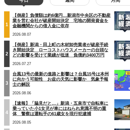
今日
週間
月間
【倒産】負債額は約6億円…新潟市中央区の不動産
業を営む会社が破産開始決定 宅地の開発資金を
1
金融機関からの借入金に依存
2026.08.07
【倒産】新潟・田上町の木材卸売業者が破産手続
き開始決定 ローコストハウスメーカーの台頭な
2
どの影響を受けて業績が低迷 負債約3400万円
2026.07.27
台風13号の最新の進路と影響は？台風15号は本州
に向かう可能性 お盆の天気に影響か 気象予報
3
士の解説
2026.08.06
【速報】「脇見だと…」新潟・五泉市で自転車に
乗っていた小1女児が車にはねられ意識不明の重
4
体 警察は運転手の61歳女を現行犯逮捕
2026.08.05