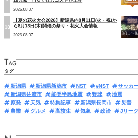
16%減 円安で仕入コストが上昇
2026.08.07
【夏の花火大会2026】新潟県内8月11日(火・祝)か
ら8月13日(木)開催の祭り・花火大会情報
10
2026.08.07
タグ
新潟県
新潟県新潟市
NST
#NST
サッカ
新潟県佐渡市
能登半島地震
野球
地震
原発
天気
特集記事
新潟県長岡市
災害
農業
グルメ
高校生
気象
政治
Jリー