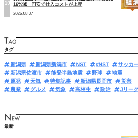
10
16%減 円安で仕入コストが上昇
2026.08.07
タグ
新潟県
新潟県新潟市
NST
#NST
サッカ
新潟県佐渡市
能登半島地震
野球
地震
原発
天気
特集記事
新潟県長岡市
災害
農業
グルメ
気象
高校生
政治
Jリー
最新