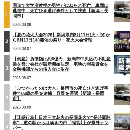
国道で大学准教授の男性がはねられ死亡、車両は
逃走中 死亡ひき逃げ事件として捜査【新潟・長
1
岡市】
2026.08.09
【夏の花火大会2026】新潟県内8月11日(火・祝)か
ら8月13日(木)開催の祭り・花火大会情報
2
2026.08.07
【倒産】負債額は約6億円…新潟市中央区の不動産
業を営む会社が破産開始決定 宅地の開発資金を
3
金融機関からの借入金に依存
2026.08.07
「ぶつかったのは大木」長岡市の死亡ひき逃げ事
件で86歳の男を逮捕 容疑を否認【新潟・長岡
4
市】
2026.08.09
【迷惑行為】日本三大花火の長岡花火で“長時間駐
車”…道の駅からは嘆きの声「9割以上が県外ナン
5
バー」