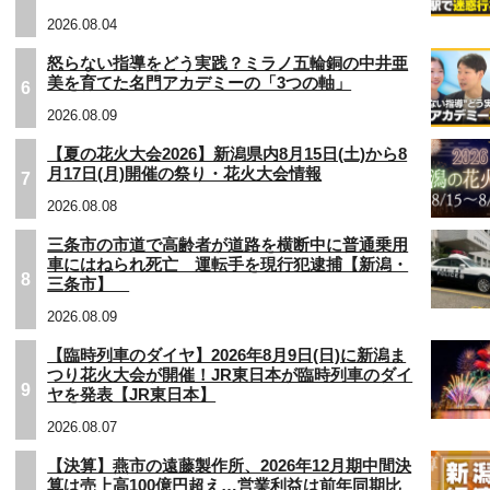
2026.08.04
怒らない指導をどう実践？ミラノ五輪銅の中井亜
美を育てた名門アカデミーの「3つの軸」
6
2026.08.09
【夏の花火大会2026】新潟県内8月15日(土)から8
月17日(月)開催の祭り・花火大会情報
7
2026.08.08
三条市の市道で高齢者が道路を横断中に普通乗用
車にはねられ死亡 運転手を現行犯逮捕【新潟・
8
三条市】
2026.08.09
【臨時列車のダイヤ】2026年8月9日(日)に新潟ま
つり花火大会が開催！JR東日本が臨時列車のダイ
9
ヤを発表【JR東日本】
2026.08.07
【決算】燕市の遠藤製作所、2026年12月期中間決
算は売上高100億円超え…営業利益は前年同期比