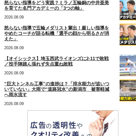
怒らない指導をどう実践？ミラノ五輪銅の中井亜美
を育てた名門アカデミーの「3つの軸」
2026.08.09
怒らない指導で五輪メダリスト輩出！厳しい指導を
やめたコーチが語る転機「選手の顔から明るさが消
えた」
2026.08.09
【オイシックス】埼玉西武ライオンズに2‐11で敗戦
／投手陣踏ん張れず失点重ね敗戦
2026.08.09
“巨大トンネル工事”の進捗は？「排水能力が追いつ
いていない」大雨で“道路冠水”の新潟市 被害軽減
へ雨水流す
2026.08.09