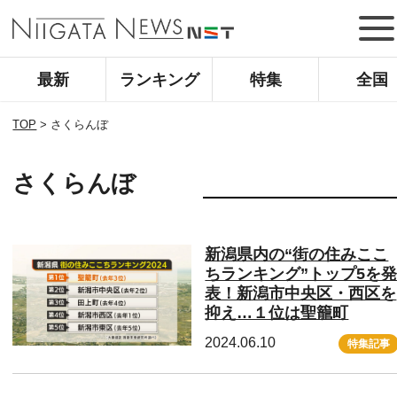
最新
ランキング
特集
全国
TOP
>
さくらんぼ
さくらんぼ
新潟県内の“街の住みここ
ちランキング”トップ5を
表！新潟市中央区・西区を
抑え…１位は聖籠町
2024.06.10
特集記事