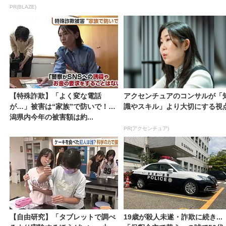
PR(BLAZE)
【特殊詐欺】「よく変な電話
アクセンチュアのコンサルが「
が…」被害は“家族”で防いで！新
識やスキル」より大切にする視
潟県内今年の被害額は約...
PR(アクセンチュア)
【自由研究】「タブレットで調べ
19歳が殺人未遂・詐欺に続き...