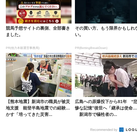
競馬予想サイトの裏側、全部書き
その買い方、もう限界かもしれ
ました。
い。
PR(他力本願運営事務局)
PR(BettingBreakDown)
【熊本地震】新潟市の職員が被災
広島への原爆投下から81年 “
地支援 能登半島地震での経験生
惨な記憶”後世へ「継承は使命」
かす「培ってきた災害...
新潟市で犠牲者の...
Recommended by