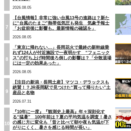
2026.08.05
【台風情報】非常に強い台風13号の進路は？新た
に“台風のたまご”熱帯低気圧も発生 気象予報士
7
「お盆前後に影響も。最新情報の確認を」
2026.08.05
「東京に帰れない…」長岡花火で最終の新幹線乗
れず124人が付近施設で一夜明かす “フェニック
ス”の打ち上げ時間後ろ倒しの影響は？「分散退場
8
には一定の効果あった」
2026.08.05
【注目の新潟・長岡土産】マツコ・デラックスも
絶賛！？JR長岡駅で見つけた“買って帰りたい”土
9
産品と名物
2026.07.31
『10年に一度』『観測史上最高』年々深刻化す
る“猛暑” 100年前は？夏の平均気温を調査！暑さ
の感じ方に変化も「昔と比べて朝や夜も気温が下
10
がりにくく、暑さを感じる時間が長い」