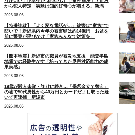
うがいい」小学生が“科学の力”で事件解決！？血液
から犯人特定「実験は知的好奇心が増える」新潟
2026.08.06
【特殊詐欺】「よく変な電話が…」被害は“家族”で
防いで！新潟県内今年の被害額は約14億円 お盆を
前に警察が呼びかけ「家族みんなで対策を」
2026.08.06
【熊本地震】新潟市の職員が被災地支援 能登半島
地震での経験生かす「培ってきた災害対応能力の成
果実感」
2026.08.06
19歳が殺人未遂・詐欺に続き…「保釈金立て替え」
の嘘で50代男性から40万円とカードだまし取った疑
いで再逮捕 新潟市
2026.08.06