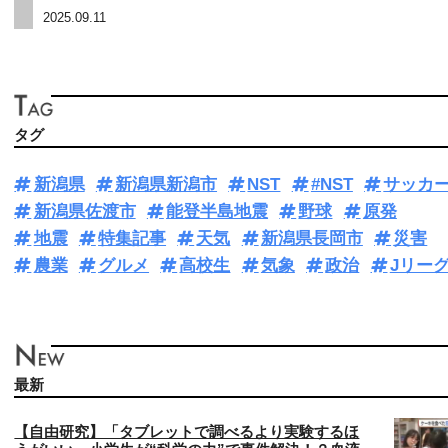
2025.09.11
タグ
新潟県
新潟県新潟市
NST
#NST
サッカ
新潟県佐渡市
能登半島地震
野球
原発
地震
特集記事
天気
新潟県長岡市
災害
農業
グルメ
高校生
気象
政治
Jリー
最新
【自由研究】「タブレットで調べるより実験するほ