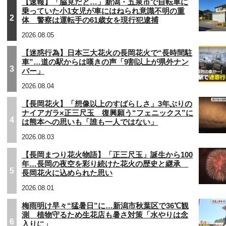
【速報】「脇見だと…」新潟・五泉市で自転車に
乗っていた小1女児が車にはねられ意識不明の重
2
体 警察は運転手の61歳女を現行犯逮捕
2026.08.05
【迷惑行為】日本三大花火の長岡花火で“長時間駐
車”…道の駅からは嘆きの声「9割以上が県外ナン
3
バー」
2026.08.04
【長岡花火】「想像以上のすばらしさ」3年ぶりの
ナイアガラ×正三尺玉 復興願う“フェニックス”に
4
は熊本への思いも「誰も一人ではない」
2026.08.03
【長岡まつり花火物語】「正三尺玉」誕生から100
年…長岡の夜空を彩り続けた花火の歴史と継承
5
長岡花火に込められた思い
2026.08.01
梅雨明け早々“猛暑日”に…新潟市秋葉区で36℃観
測 植物守るため生花店も暑さ対策「水やりは念
6
入りに」