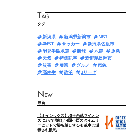
タグ
新潟県
新潟県新潟市
NST
#NST
サッカー
新潟県佐渡市
能登半島地震
野球
地震
原発
天気
特集記事
新潟県長岡市
災害
農業
グルメ
気象
高校生
政治
Jリーグ
最新
【オイシックス】埼玉西武ライオン
ズに3‐6で敗戦／4回小西のタイムリ
ーヒットで勝ち越しするも後半に逆
転され敗戦