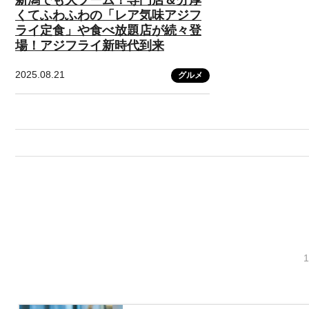
くてふわふわの「レア気味アジフ
ライ定食」や食べ放題店が続々登
場！アジフライ新時代到来
2025.08.21
グルメ