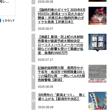
...
2026.08.08
【臨時列車のダイヤ】2026年8月
9日(日)に新潟まつり花火大会が
開催！JR東日本が臨時列車のダ
7
イヤを発表【JR東日本】
2026.08.07
【倒産】新潟・田上町の木材卸
売業者が破産手続き開始決定
ローコストハウスメーカーの台
8
頭などの影響を受けて業績が低
迷 負債約3400万円
2026.07.27
記録的短時間大雨 長岡市や小
千谷市・魚沼市で時間雨量100ミ
リの猛烈な雨 一時レベル4大雨
9
危険警報【新潟】
2026.08.08
300周年の「新潟まつり」 熱く
盛り上がる【新潟市中央区】
10
2026.08.08