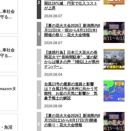
2
期比16%減 円安で仕入コスト
が上昇
…車社会
2026.08.07
る...
【夏の花火大会2026】新潟県内8
月11日(火・祝)から8月13日(木)
3
開催の祭り・花火大会情報
2026.08.07
…車社会
【迷惑行為】日本三大花火の長
る...
岡花火で“長時間駐車”…道の駅
からは嘆きの声「9割以上が県外
4
ナンバー」
2026.08.04
台風13号の最新の進路と影響
azonタ
は？台風15号は本州に向かう可
能性 お盆の天気に影響か 気
5
象予報士の解説
2026.08.06
【夏の花火大会2026】新潟県内8
月15日(土)から8月17日(月)開催
6
の祭り・花火大会情報
・魚沼