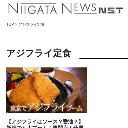
TOP
>
アジフライ定食
アジフライ定食
【アジフライはソース？醤油？】
新潟でも大ブーム！専門店＆分厚