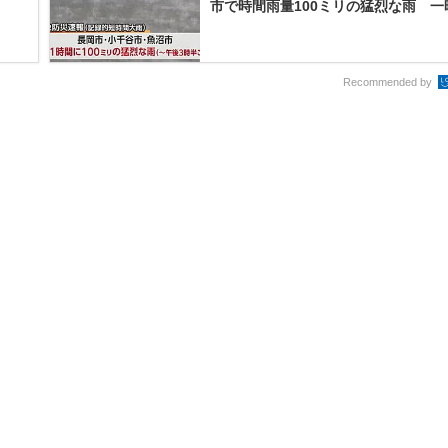
市で時間雨量100ミリの猛烈な雨 一時レ
Recommended by