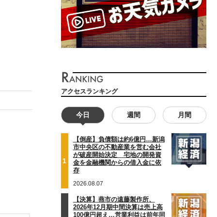
アクセスランキング
今日
週間
月間
【倒産】負債額は約6億円…新潟
市中央区の不動産業を営む会社
が破産開始決定 宅地の開発資
1
金を金融機関からの借入金に依
存
2026.08.07
【決算】燕市の遠藤製作所、
2026年12月期中間決算は売上高
100億円超え…営業利益は前年同