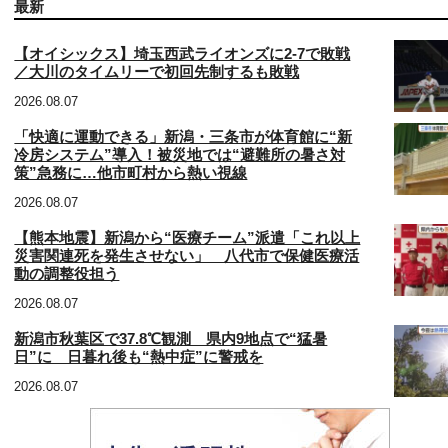
最新
【オイシックス】埼玉西武ライオンズに2-7で敗戦
／大川のタイムリーで初回先制するも敗戦
2026.08.07
「快適に運動できる」新潟・三条市が体育館に“新
冷房システム”導入！被災地では“避難所の暑さ対
策”急務に…他市町村から熱い視線
2026.08.07
【熊本地震】新潟から“医療チーム”派遣「これ以上
災害関連死を発生させない」 八代市で保健医療活
動の調整役担う
2026.08.07
新潟市秋葉区で37.8℃観測 県内9地点で“猛暑
日”に 日暮れ後も“熱中症”に警戒を
2026.08.07