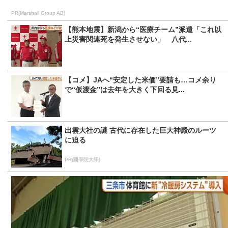
PR(Marshall Group AB)
【熊本地震】新潟から“医療チーム”派遣「これ以
上災害関連死を発生させない」 八代...
【コメ】JAへ“安定した米価”要請も…コメ余り
で“仮渡金”は去年を大きく下回る見...
出雲大社の謎 古代に存在した巨大神殿のルーツ
に迫る
PR(國學院大學)