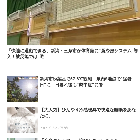
「快適に運動できる」新潟・三条市が体育館に“新冷房システム”導
入！被災地では“避...
新潟市秋葉区で37.8℃観測 県内9地点で“猛暑
日”に 日暮れ後も“熱中症”に警...
【大人気】ひんやり冷感寝具で快適な睡眠をあな
たに。
PR(アイリスプラザ)