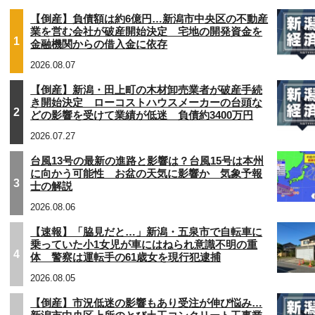
【倒産】負債額は約6億円…新潟市中央区の不動産
業を営む会社が破産開始決定 宅地の開発資金を
1
金融機関からの借入金に依存
2026.08.07
【倒産】新潟・田上町の木材卸売業者が破産手続
き開始決定 ローコストハウスメーカーの台頭な
2
どの影響を受けて業績が低迷 負債約3400万円
2026.07.27
台風13号の最新の進路と影響は？台風15号は本州
に向かう可能性 お盆の天気に影響か 気象予報
3
士の解説
2026.08.06
【速報】「脇見だと…」新潟・五泉市で自転車に
乗っていた小1女児が車にはねられ意識不明の重
4
体 警察は運転手の61歳女を現行犯逮捕
2026.08.05
【倒産】市況低迷の影響もあり受注が伸び悩み…