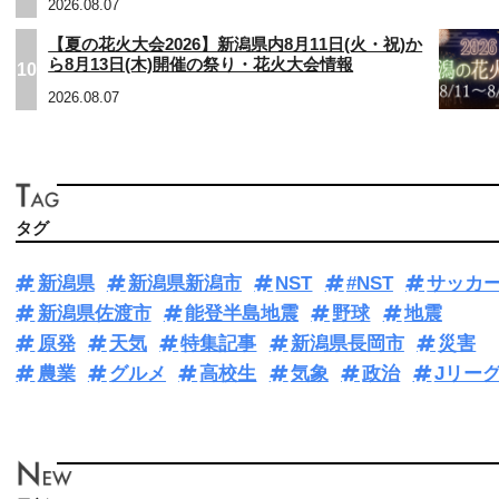
2026.08.07
【夏の花火大会2026】新潟県内8月11日(火・祝)か
ら8月13日(木)開催の祭り・花火大会情報
10
2026.08.07
タグ
新潟県
新潟県新潟市
NST
#NST
サッカ
新潟県佐渡市
能登半島地震
野球
地震
原発
天気
特集記事
新潟県長岡市
災害
農業
グルメ
高校生
気象
政治
Jリー