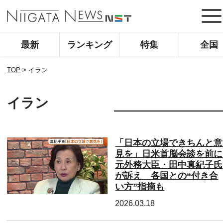
最新
ランキング
特集
全国
TOP
>
イラン
イラン
「日本の立場できちんと意
見を」日米首脳会談を前に
元外務大臣・田中真紀子氏
が訴え 各国との“付き合
い方”指摘も
2026.03.18