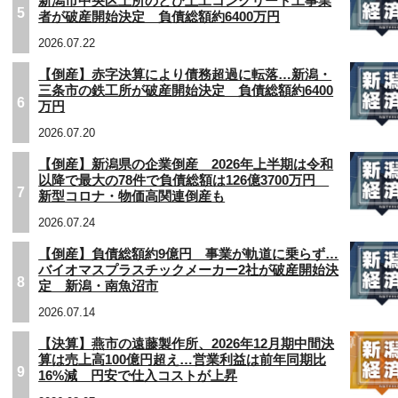
新潟市中央区上所のとび土工コンクリート工事業
5
者が破産開始決定 負債総額約6400万円
2026.07.22
【倒産】赤字決算により債務超過に転落…新潟・
三条市の鉄工所が破産開始決定 負債総額約6400
6
万円
2026.07.20
【倒産】新潟県の企業倒産 2026年上半期は令和
以降で最大の78件で負債総額は126億3700万円
7
新型コロナ・物価高関連倒産も
2026.07.24
【倒産】負債総額約9億円 事業が軌道に乗らず…
バイオマスプラスチックメーカー2社が破産開始決
8
定 新潟・南魚沼市
2026.07.14
【決算】燕市の遠藤製作所、2026年12月期中間決
算は売上高100億円超え…営業利益は前年同期比
9
16%減 円安で仕入コストが上昇