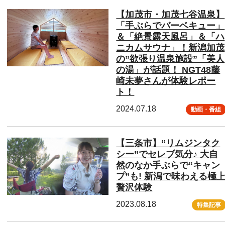
【加茂市・加茂七谷温泉】
「手ぶらでバーベキュー」
＆「絶景露天風呂」＆「ハ
ニカムサウナ」！新潟加茂
の”欲張り温泉施設”「美人
の湯」が話題！ NGT48藤
崎未夢さんが体験レポー
ト！
2024.07.18
動画・番組
【三条市】“リムジンタク
シー”でセレブ気分♪ 大自
然のなか手ぶらで“キャン
プ”も! 新潟で味わえる極
贅沢体験
2023.08.18
特集記事