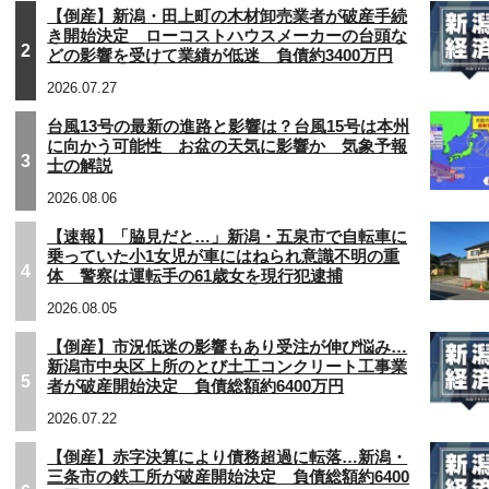
【倒産】新潟・田上町の木材卸売業者が破産手続
き開始決定 ローコストハウスメーカーの台頭な
2
どの影響を受けて業績が低迷 負債約3400万円
2026.07.27
台風13号の最新の進路と影響は？台風15号は本州
に向かう可能性 お盆の天気に影響か 気象予報
3
士の解説
2026.08.06
【速報】「脇見だと…」新潟・五泉市で自転車に
乗っていた小1女児が車にはねられ意識不明の重
4
体 警察は運転手の61歳女を現行犯逮捕
2026.08.05
【倒産】市況低迷の影響もあり受注が伸び悩み…
新潟市中央区上所のとび土工コンクリート工事業
5
者が破産開始決定 負債総額約6400万円
2026.07.22
【倒産】赤字決算により債務超過に転落…新潟・
三条市の鉄工所が破産開始決定 負債総額約6400