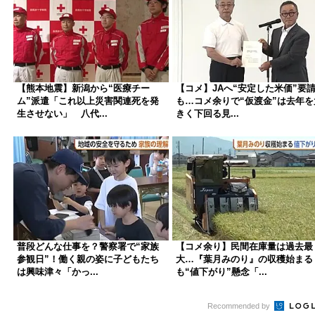
【熊本地震】新潟から“医療チー
【コメ】JAへ“安定した米価”要
ム”派遣「これ以上災害関連死を発
も…コメ余りで“仮渡金”は去年を
生させない」 八代...
きく下回る見...
普段どんな仕事を？警察署で“家族
【コメ余り】民間在庫量は過去最
参観日”！働く親の姿に子どもたち
大…『葉月みのり』の収穫始まる
は興味津々「かっ...
も“値下がり”懸念「...
Recommended by