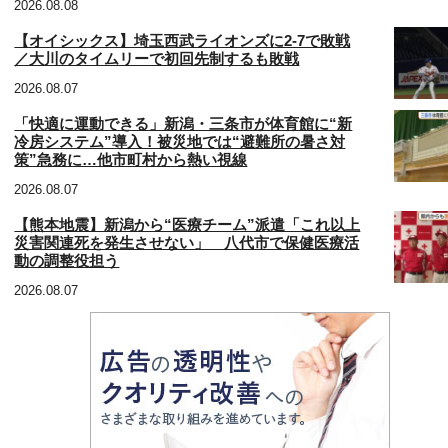
2026.08.08
【オイシックス】埼玉西武ライオンズに2-7で敗戦
／大川のタイムリーで初回先制するも敗戦
2026.08.07
「快適に運動できる」新潟・三条市が体育館に“新
冷房システム”導入！被災地では“避難所の暑さ対
策”急務に…他市町村から熱い視線
2026.08.07
【熊本地震】新潟から“医療チーム”派遣「これ以上
災害関連死を発生させない」 八代市で保健医療活
動の調整役担う
2026.08.07