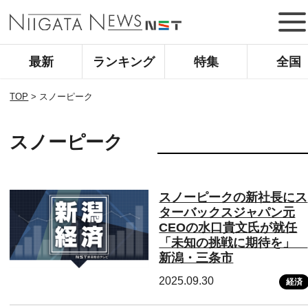
最新
ランキング
特集
全国
TOP
>
スノーピーク
スノーピーク
スノーピークの新社長にス
ターバックスジャパン元
CEOの水口貴文氏が就任
「未知の挑戦に期待を」
新潟・三条市
2025.09.30
経済