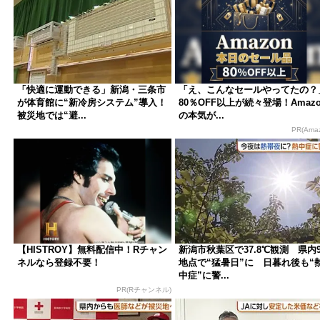
「快適に運動できる」新潟・三条市
「え、こんなセールやってたの？
が体育館に“新冷房システム”導入！
80％OFF以上が続々登場！Amazo
被災地では“避...
の本気が...
PR(Ama
【HISTROY】無料配信中！Rチャン
新潟市秋葉区で37.8℃観測 県内
ネルなら登録不要！
地点で“猛暑日”に 日暮れ後も“
中症”に警...
PR(Rチャンネル)