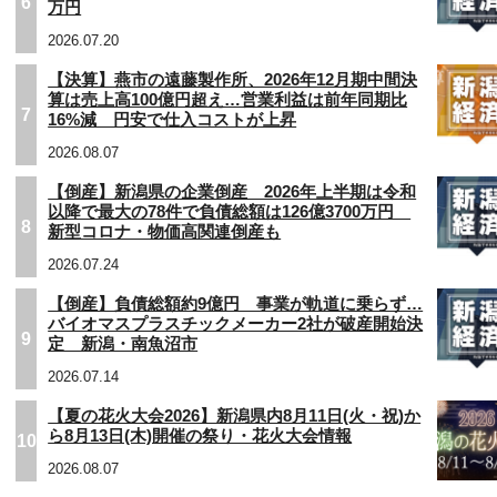
6
万円
2026.07.20
【決算】燕市の遠藤製作所、2026年12月期中間決
算は売上高100億円超え…営業利益は前年同期比
7
16%減 円安で仕入コストが上昇
2026.08.07
【倒産】新潟県の企業倒産 2026年上半期は令和
以降で最大の78件で負債総額は126億3700万円
8
新型コロナ・物価高関連倒産も
2026.07.24
【倒産】負債総額約9億円 事業が軌道に乗らず…
バイオマスプラスチックメーカー2社が破産開始決
9
定 新潟・南魚沼市
2026.07.14
【夏の花火大会2026】新潟県内8月11日(火・祝)か
ら8月13日(木)開催の祭り・花火大会情報
10
2026.08.07