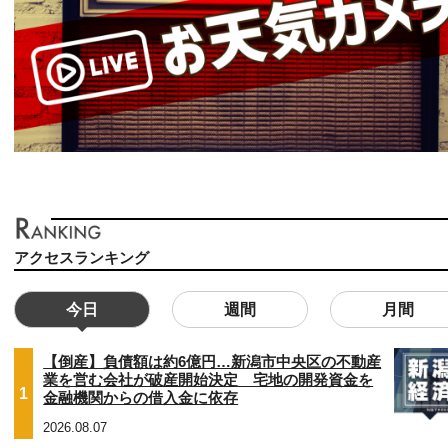
アクセスランキング
今日
週間
月間
【倒産】負債額は約6億円…新潟市中央区の不動産
業を営む会社が破産開始決定 宅地の開発資金を
1
金融機関からの借入金に依存
2026.08.07