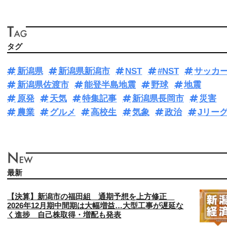
タグ
新潟県
新潟県新潟市
NST
#NST
サッカ
新潟県佐渡市
能登半島地震
野球
地震
原発
天気
特集記事
新潟県長岡市
災害
農業
グルメ
高校生
気象
政治
Jリー
最新
【決算】新潟市の福田組 通期予想を上方修正
2026年12月期中間期は大幅増益…大型工事が遅延な
く進捗 自己株取得・増配も発表