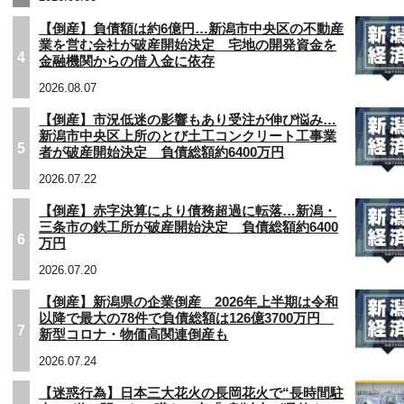
【倒産】負債額は約6億円…新潟市中央区の不動産
業を営む会社が破産開始決定 宅地の開発資金を
4
金融機関からの借入金に依存
2026.08.07
【倒産】市況低迷の影響もあり受注が伸び悩み…
新潟市中央区上所のとび土工コンクリート工事業
5
者が破産開始決定 負債総額約6400万円
2026.07.22
【倒産】赤字決算により債務超過に転落…新潟・
三条市の鉄工所が破産開始決定 負債総額約6400
6
万円
2026.07.20
【倒産】新潟県の企業倒産 2026年上半期は令和
以降で最大の78件で負債総額は126億3700万円
7
新型コロナ・物価高関連倒産も
2026.07.24
【迷惑行為】日本三大花火の長岡花火で“長時間駐