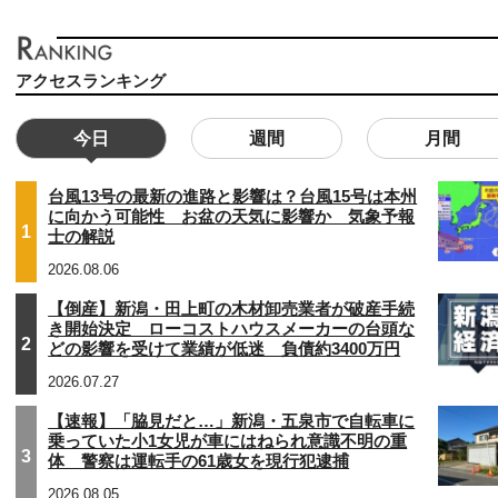
アクセスランキング
今日
週間
月間
台風13号の最新の進路と影響は？台風15号は本州
に向かう可能性 お盆の天気に影響か 気象予報
1
士の解説
2026.08.06
【倒産】新潟・田上町の木材卸売業者が破産手続
き開始決定 ローコストハウスメーカーの台頭な
2
どの影響を受けて業績が低迷 負債約3400万円
2026.07.27
【速報】「脇見だと…」新潟・五泉市で自転車に
乗っていた小1女児が車にはねられ意識不明の重
3
体 警察は運転手の61歳女を現行犯逮捕
2026.08.05