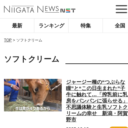
最新
ランキング
特集
全国
TOP
>
ソフトクリーム
ソフトクリーム
ジャージー種の“つぶらな
瞳”と“この日生まれた”子
牛に触れて…「搾乳前に乳
房をパンパンに張らせる」
不思議体験と生乳ソフトク
リームの幸せ 新潟・阿賀
野市