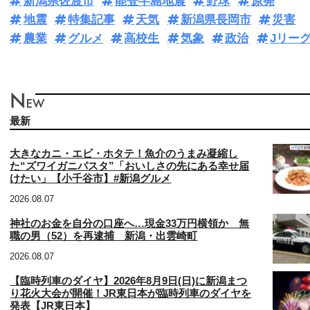
新潟県佐渡市
能登半島地震
野球
原発
地震
特集記事
天気
新潟県長岡市
災害
農業
グルメ
高校生
気象
政治
Jリー
最新
大きなカニ・エビ・ホタテ！魚介のうまみ凝縮し
た“ズワイガニパスタ”「おいしさの先にある幸せ届
けたい」【小千谷市】#新潟グルメ
2026.08.07
神社のお金を自分の口座へ…現金33万円横領か 無
職の男（52）を再逮捕 新潟・出雲崎町
2026.08.07
【臨時列車のダイヤ】2026年8月9日(日)に新潟まつ
り花火大会が開催！JR東日本が臨時列車のダイヤを
発表【JR東日本】