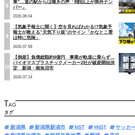
車”…道の駅からは嘆きの声「9割以上が県外ナン
8
バー」
2026.08.04
【気象予報士に聞く】空を見ればわかる!?気象予
報士が教える”天気下り坂”のサイン「かなとこ雲
9
は特に危険」
2026.07.09
【倒産】負債総額約9億円 事業が軌道に乗らず…
バイオマスプラスチックメーカー2社が破産開始決
10
定 新潟・南魚沼市
2026.07.14
タグ
新潟県
新潟県新潟市
NST
#NST
サッカ