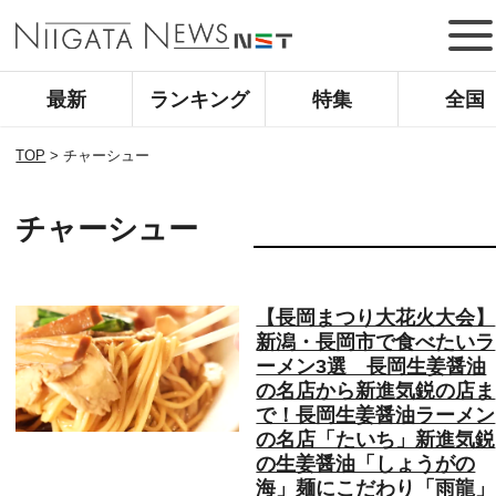
最新
ランキング
特集
全国
TOP
>
チャーシュー
チャーシュー
【長岡まつり大花火大会】
新潟・長岡市で食べたいラ
ーメン3選 長岡生姜醤油
の名店から新進気鋭の店ま
で！長岡生姜醤油ラーメン
の名店「たいち」新進気鋭
の生姜醤油「しょうがの
海」麺にこだわり「雨龍」