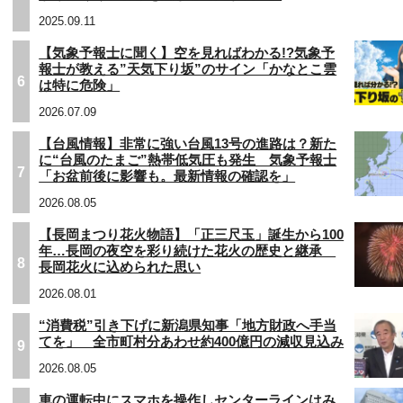
2025.09.11
【気象予報士に聞く】空を見ればわかる!?気象予
報士が教える”天気下り坂”のサイン「かなとこ雲
6
は特に危険」
2026.07.09
【台風情報】非常に強い台風13号の進路は？新た
に“台風のたまご”熱帯低気圧も発生 気象予報士
7
「お盆前後に影響も。最新情報の確認を」
2026.08.05
【長岡まつり花火物語】「正三尺玉」誕生から100
年…長岡の夜空を彩り続けた花火の歴史と継承
8
長岡花火に込められた思い
2026.08.01
“消費税”引き下げに新潟県知事「地方財政へ手当
てを」 全市町村分あわせ約400億円の減収見込み
9
2026.08.05
車の運転中にスマホを操作しセンターラインはみ