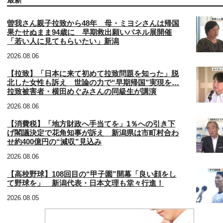
曽我さん親子拉致から48年 母・ミヨシさんは帰国
果たせぬまま94歳に 早期救出願いパネル展開催
「若い人に見てもらいたい」新潟
2026.08.06
【拉致】「日本に来て初めて拉致問題を知った」脱
北した女性も訴え 世論の力で“早期帰国”実現を…
拉致被害者・横田めぐみさんの同級生が講演
2026.08.06
【消費税】「地方財政へ手当てを」1％への引き下
げ閣議決定で花角知事が訴え 新潟県は市町村合わ
せ約400億円の“減収”見込み
2026.08.06
【高校野球】108回目の“甲子園”開幕「良い顔をし
て野球を」 新潟代表・日本文理も堂々行進！
2026.08.05