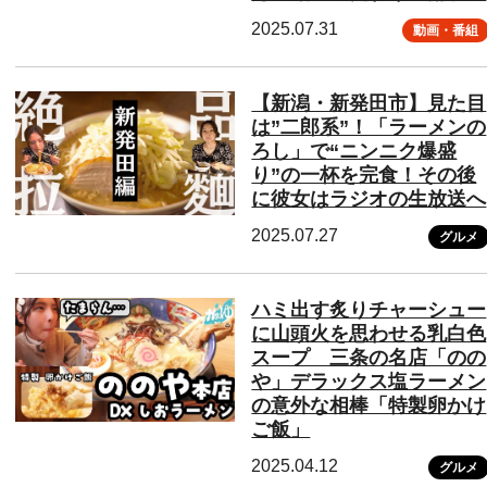
2025.07.31
動画・番組
【新潟・新発田市】見た目
は”二郎系”！「ラーメンの
ろし」で“ニンニク爆盛
り”の一杯を完食！その後
に彼女はラジオの生放送へ
2025.07.27
グルメ
ハミ出す炙りチャーシュー
に山頭火を思わせる乳白色
スープ 三条の名店「のの
や」デラックス塩ラーメン
の意外な相棒「特製卵かけ
ご飯」
2025.04.12
グルメ