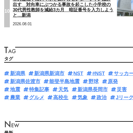
出す 対向車にぶつかる事故を起こした小学校の
30代男性教師を減給3カ月 暗証番号を入力しよう
10
と…新潟
2026.08.01
タグ
新潟県
新潟県新潟市
NST
#NST
サッカ
新潟県佐渡市
能登半島地震
野球
原発
地震
特集記事
天気
新潟県長岡市
災害
農業
グルメ
高校生
気象
政治
Jリー
最新