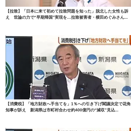
【拉致】「日本に来て初めて拉致問題を知った」脱北した女性も訴
え 世論の力で“早期帰国”実現を…拉致被害者・横田めぐみさん...
【消費税】「地方財政へ手当てを」1％への引き下げ閣議決定で花角
知事が訴え 新潟県は市町村合わせ約400億円の“減収”見込...