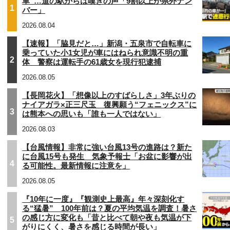
車”…道の駅からは嘆きの声「9割以上が県外ナン
1
バー」
2026.08.04
【速報】「脇見だと…」新潟・五泉市で自転車に
乗っていた小1女児が車にはねられ意識不明の重
2
体 警察は運転手の61歳女を現行犯逮捕
2026.08.05
【長岡花火】「想像以上のすばらしさ」3年ぶりの
ナイアガラ×正三尺玉 復興願う“フェニックス”に
3
は熊本への思いも「誰も一人ではない」
2026.08.03
【台風情報】非常に強い台風13号の進路は？新た
に台風15号も発生 気象予報士「お盆に影響が出
4
る可能性。最新情報に注意を」
2026.08.05
『10年に一度』『観測史上最高』年々深刻化す
る“猛暑” 100年前は？夏の平均気温を調査！暑さ
の感じ方に変化も「昔と比べて朝や夜も気温が下
5
がりにくく、暑さを感じる時間が長い」