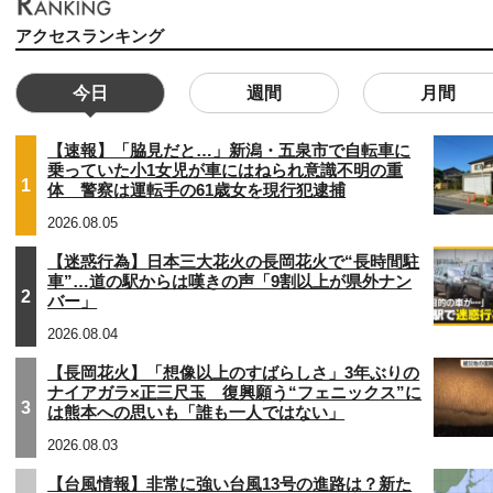
アクセスランキング
今日
週間
月間
【速報】「脇見だと…」新潟・五泉市で自転車に
乗っていた小1女児が車にはねられ意識不明の重
1
体 警察は運転手の61歳女を現行犯逮捕
2026.08.05
【迷惑行為】日本三大花火の長岡花火で“長時間駐
車”…道の駅からは嘆きの声「9割以上が県外ナン
2
バー」
2026.08.04
【長岡花火】「想像以上のすばらしさ」3年ぶりの
ナイアガラ×正三尺玉 復興願う“フェニックス”に
3
は熊本への思いも「誰も一人ではない」
2026.08.03
【台風情報】非常に強い台風13号の進路は？新た