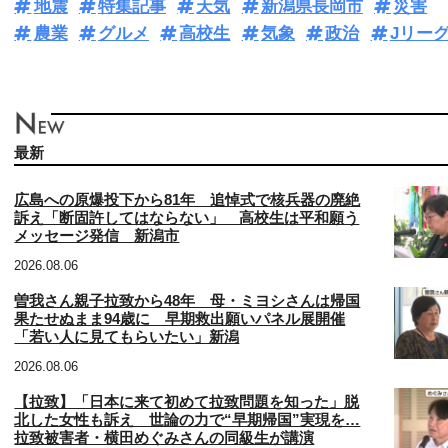
地震
特集記事
天気
新潟県長岡市
災害
農業
グルメ
高校生
気象
政治
Jリー
最新
広島への原爆投下から81年 追悼式で核兵器の廃絶
訴え「断固許してはならない」 高校生は平和願う
メッセージ発信 新潟市
2026.08.06
曽我さん親子拉致から48年 母・ミヨシさんは帰国
果たせぬまま94歳に 早期救出願いパネル展開催
「若い人に見てもらいたい」新潟
2026.08.06
【拉致】「日本に来て初めて拉致問題を知った」脱
北した女性も訴え 世論の力で“早期帰国”実現を…
拉致被害者・横田めぐみさんの同級生が講演