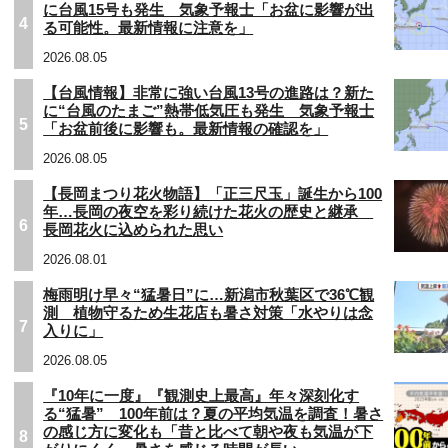
に台風15号も発生 気象予報士「お盆に影響が出
4
る可能性。最新情報に注意を」
2026.08.05
【台風情報】非常に強い台風13号の進路は？新た
に“台風のたまご”熱帯低気圧も発生 気象予報士
5
「お盆前後に影響も。最新情報の確認を」
2026.08.05
【長岡まつり花火物語】「正三尺玉」誕生から100
年…長岡の夜空を彩り続けた花火の歴史と継承
6
長岡花火に込められた思い
2026.08.01
梅雨明け早々“猛暑日”に…新潟市秋葉区で36℃観
測 植物守るため生花店も暑さ対策「水やりは念
7
入りに」
2026.08.05
『10年に一度』『観測史上最高』年々深刻化す
る“猛暑” 100年前は？夏の平均気温を調査！暑さ
の感じ方に変化も「昔と比べて朝や夜も気温が下
8