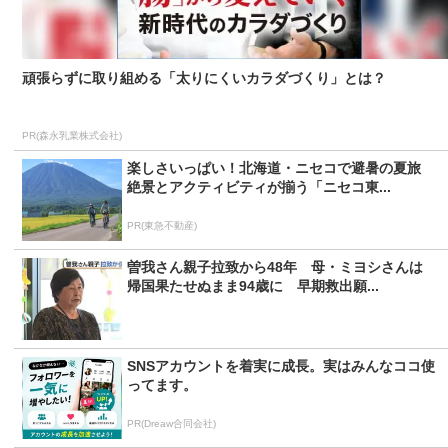
頑張らずに取り組める「太りにくいカラダづくり」とは？
PR(森永乳業株式会社)
楽しさいっぱい！北海道・ニセコで避暑の夏旅
絶景とアクティビティが揃う「ニセコ東...
PR(東急不動産)
曽我さん親子拉致から48年 母・ミヨシさんは
帰国果たせぬまま94歳に 早期救出願...
SNSアカウントを着実に成長。実はみんなココ使
ってます。
PR(Dreaw合同会社)