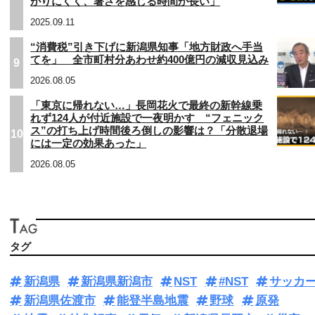
がりにくく、暑さを感じる時間が長い」
2025.09.11
“消費税”引き下げに新潟県知事「地方財政へ手当
てを」 全市町村分あわせ約400億円の減収見込み
9
2026.08.05
「東京に帰れない…」長岡花火で最終の新幹線乗
れず124人が付近施設で一夜明かす “フェニック
ス”の打ち上げ時間後ろ倒しの影響は？「分散退場
10
には一定の効果あった」
2026.08.05
タグ
新潟県
新潟県新潟市
NST
#NST
サッカ
新潟県佐渡市
能登半島地震
野球
原発