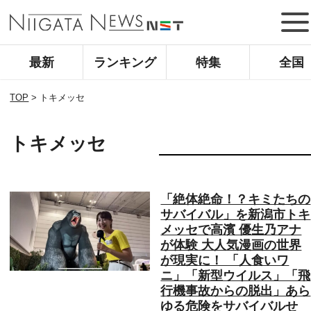
最新
ランキング
特集
全国
TOP
>
トキメッセ
トキメッセ
「絶体絶命！？キミたちの
サバイバル」を新潟市トキ
メッセで高濱 優生乃アナ
が体験 大人気漫画の世界
が現実に！ 「人食いワ
ニ」「新型ウイルス」「飛
行機事故からの脱出」あら
ゆる危険をサバイバルせ