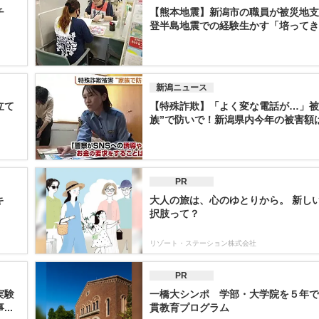
チ
【熊本地震】新潟市の職員が被災地支
登半島地震での経験生かす「培ってきた
新潟ニュース
立て
【特殊詐欺】「よく変な電話が…」被
族”で防いで！新潟県内今年の被害額は約
PR
キ
大人の旅は、心のゆとりから。 新し
択肢って？
リゾート・ステーション株式会社
PR
実験
一橋大シンポ 学部・大学院を５年で
..
貫教育プログラム