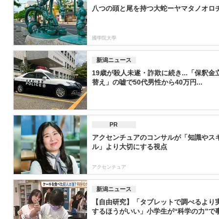
八つの頭と尾を持つ大蛇ーヤマタノオロ
國學院大學
新潟ニュース
19歳が殺人未遂・詐欺に続き...「保釈金
替え」の嘘で50代男性から40万円...
PR
アクセンチュアのコンサルが「知識やス
ル」より大切にする視点
アクセンチュア
新潟ニュース
【自由研究】「タブレットで調べるより
するほうがいい」小学生が“科学の力”で事.