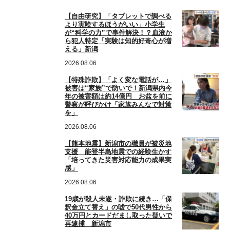
【自由研究】「タブレットで調べる
より実験するほうがいい」小学生
が“科学の力”で事件解決！？血液か
ら犯人特定「実験は知的好奇心が増
える」新潟
2026.08.06
【特殊詐欺】「よく変な電話が…」
被害は“家族”で防いで！新潟県内今
年の被害額は約14億円 お盆を前に
警察が呼びかけ「家族みんなで対策
を」
2026.08.06
【熊本地震】新潟市の職員が被災地
支援 能登半島地震での経験生かす
「培ってきた災害対応能力の成果実
感」
2026.08.06
19歳が殺人未遂・詐欺に続き…「保
釈金立て替え」の嘘で50代男性から
40万円とカードだまし取った疑いで
再逮捕 新潟市