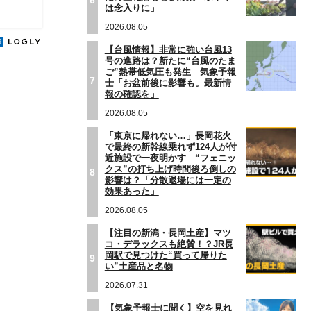
は念入りに」
2026.08.05
【台風情報】非常に強い台風13
号の進路は？新たに“台風のたま
ご”熱帯低気圧も発生 気象予報
7
士「お盆前後に影響も。最新情
報の確認を」
2026.08.05
「東京に帰れない…」長岡花火
で最終の新幹線乗れず124人が付
近施設で一夜明かす “フェニッ
クス”の打ち上げ時間後ろ倒しの
8
影響は？「分散退場には一定の
効果あった」
2026.08.05
【注目の新潟・長岡土産】マツ
コ・デラックスも絶賛！？JR長
岡駅で見つけた“買って帰りた
9
い”土産品と名物
2026.07.31
【気象予報士に聞く】空を見れ