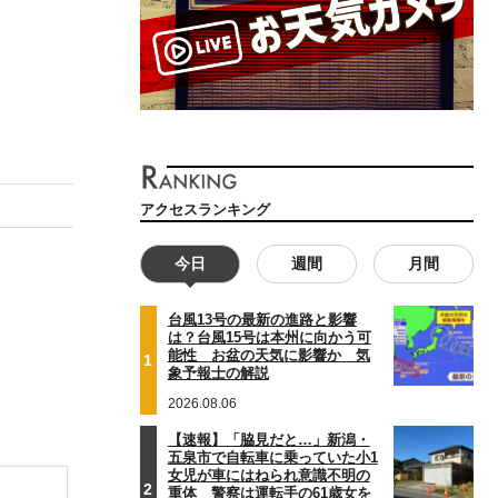
アクセスランキング
今日
週間
月間
台風13号の最新の進路と影響
は？台風15号は本州に向かう可
能性 お盆の天気に影響か 気
1
象予報士の解説
2026.08.06
【速報】「脇見だと…」新潟・
五泉市で自転車に乗っていた小1
女児が車にはねられ意識不明の
2
重体 警察は運転手の61歳女を