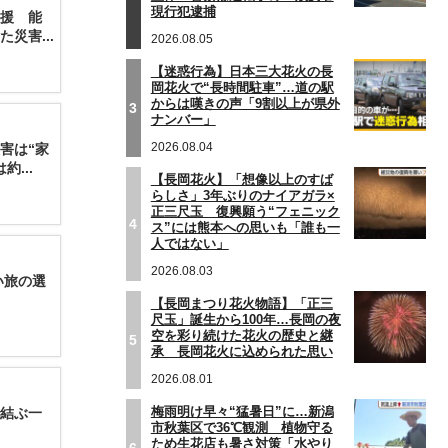
現行犯逮捕
援 能
災害...
2026.08.05
【迷惑行為】日本三大花火の長
岡花火で“長時間駐車”…道の駅
からは嘆きの声「9割以上が県外
3
ナンバー」
2026.08.04
害は“家
...
【長岡花火】「想像以上のすば
らしさ」3年ぶりのナイアガラ×
正三尺玉 復興願う“フェニック
4
ス”には熊本への思いも「誰も一
人ではない」
2026.08.03
い旅の選
【長岡まつり花火物語】「正三
尺玉」誕生から100年…長岡の夜
空を彩り続けた花火の歴史と継
5
承 長岡花火に込められた思い
2026.08.01
梅雨明け早々“猛暑日”に…新潟
結ぶ一
市秋葉区で36℃観測 植物守る
ため生花店も暑さ対策「水やり
6