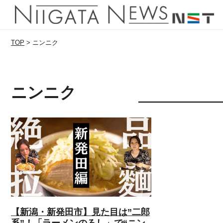
TOP
>
ニンニク
ニンニク
【新潟・新発田市】見た目は”二郎
系”！「ラーメンのろし」で“ニン