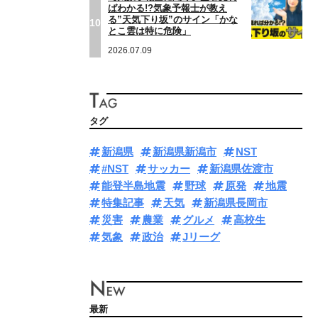
ばわかる!?気象予報士が教え
る”天気下り坂”のサイン「かな
10
とこ雲は特に危険」
2026.07.09
タグ
新潟県
新潟県新潟市
NST
#NST
サッカー
新潟県佐渡市
能登半島地震
野球
原発
地震
特集記事
天気
新潟県長岡市
災害
農業
グルメ
高校生
気象
政治
Jリーグ
最新