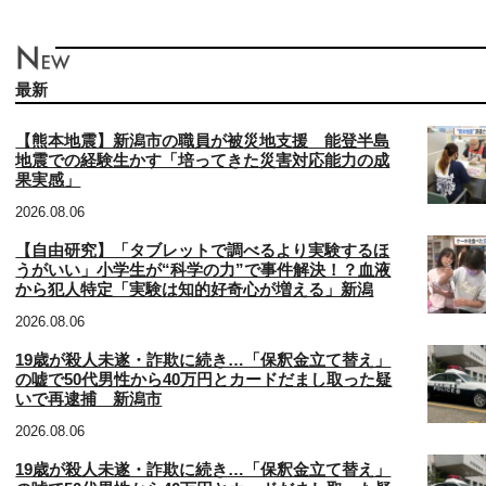
最新
【熊本地震】新潟市の職員が被災地支援 能登半島
地震での経験生かす「培ってきた災害対応能力の成
果実感」
2026.08.06
【自由研究】「タブレットで調べるより実験するほ
うがいい」小学生が“科学の力”で事件解決！？血液
から犯人特定「実験は知的好奇心が増える」新潟
2026.08.06
19歳が殺人未遂・詐欺に続き…「保釈金立て替え」
の嘘で50代男性から40万円とカードだまし取った疑
いで再逮捕 新潟市
2026.08.06
19歳が殺人未遂・詐欺に続き…「保釈金立て替え」