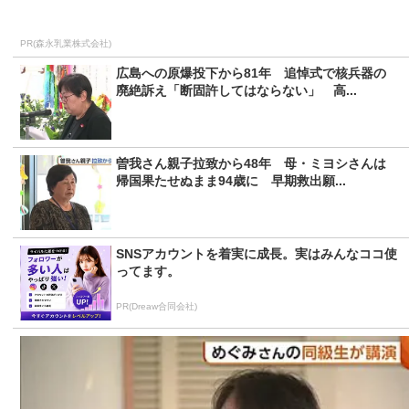
PR(森永乳業株式会社)
広島への原爆投下から81年 追悼式で核兵器の
廃絶訴え「断固許してはならない」 高...
曽我さん親子拉致から48年 母・ミヨシさんは
帰国果たせぬまま94歳に 早期救出願...
SNSアカウントを着実に成長。実はみんなココ使
ってます。
PR(Dreaw合同会社)