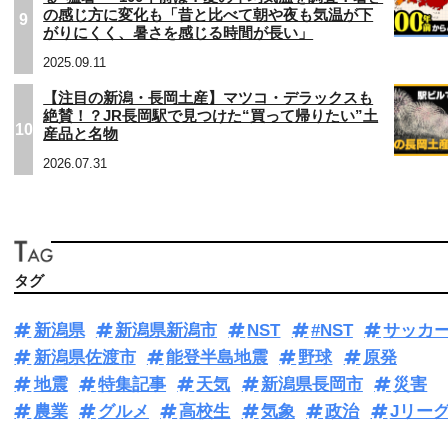
の感じ方に変化も「昔と比べて朝や夜も気温が下
9
がりにくく、暑さを感じる時間が長い」
2025.09.11
【注目の新潟・長岡土産】マツコ・デラックスも
絶賛！？JR長岡駅で見つけた“買って帰りたい”土
10
産品と名物
2026.07.31
タグ
新潟県
新潟県新潟市
NST
#NST
サッカ
新潟県佐渡市
能登半島地震
野球
原発
地震
特集記事
天気
新潟県長岡市
災害
農業
グルメ
高校生
気象
政治
Jリー