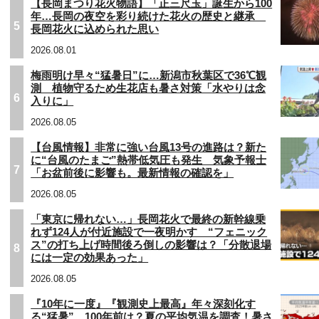
【長岡まつり花火物語】「正三尺玉」誕生から100
年…長岡の夜空を彩り続けた花火の歴史と継承
5
長岡花火に込められた思い
2026.08.01
梅雨明け早々“猛暑日”に…新潟市秋葉区で36℃観
測 植物守るため生花店も暑さ対策「水やりは念
6
入りに」
2026.08.05
【台風情報】非常に強い台風13号の進路は？新た
に“台風のたまご”熱帯低気圧も発生 気象予報士
7
「お盆前後に影響も。最新情報の確認を」
2026.08.05
「東京に帰れない…」長岡花火で最終の新幹線乗
れず124人が付近施設で一夜明かす “フェニック
ス”の打ち上げ時間後ろ倒しの影響は？「分散退場
8
には一定の効果あった」
2026.08.05
『10年に一度』『観測史上最高』年々深刻化す
る“猛暑” 100年前は？夏の平均気温を調査！暑さ