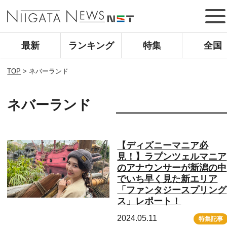
最新
ランキング
特集
全国
TOP
>
ネバーランド
ネバーランド
【ディズニーマニア必
見！】ラプンツェルマニア
のアナウンサーが新潟の中
でいち早く見た新エリア
「ファンタジースプリング
ス」レポート！
2024.05.11
特集記事