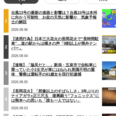
台風13号の最新の進路と影響は？台風15号は本州
に向かう可能性 お盆の天気に影響か 気象予報
1
士の解説
2026.08.06
【迷惑行為】日本三大花火の長岡花火で“長時間駐
車”…道の駅からは嘆きの声「9割以上が県外ナン
2
バー」
2026.08.04
【速報】「脇見だと…」新潟・五泉市で自転車に
乗っていた小1女児が車にはねられ意識不明の重
3
体 警察は運転手の61歳女を現行犯逮捕
2026.08.05
【長岡花火】「想像以上のすばらしさ」3年ぶりの
ナイアガラ×正三尺玉 復興願う“フェニックス”に
4
は熊本への思いも「誰も一人ではない」
2026.08.03