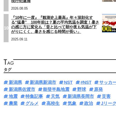
現行犯逮捕
2026.08.05
『10年に一度』『観測史上最高』年々深刻化す
る“猛暑” 100年前は？夏の平均気温を調査！暑さ
の感じ方に変化も「昔と比べて朝や夜も気温が下
10
がりにくく、暑さを感じる時間が長い」
2025.09.11
タグ
新潟県
新潟県新潟市
NST
#NST
サッカ
新潟県佐渡市
能登半島地震
野球
原発
地震
特集記事
天気
新潟県長岡市
災害
農業
グルメ
高校生
気象
政治
Jリー