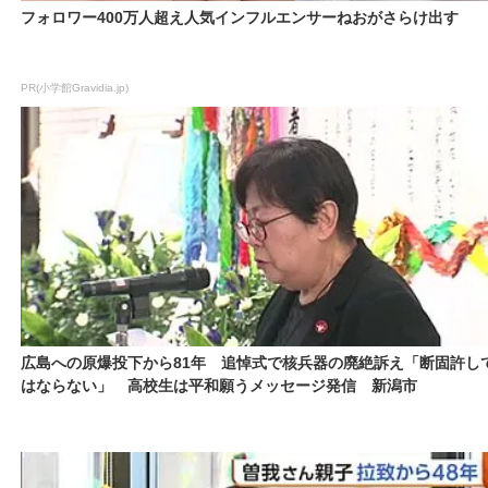
フォロワー400万人超え人気インフルエンサーねおがさらけ出す
PR(小学館Gravidia.jp)
広島への原爆投下から81年 追悼式で核兵器の廃絶訴え「断固許し
はならない」 高校生は平和願うメッセージ発信 新潟市