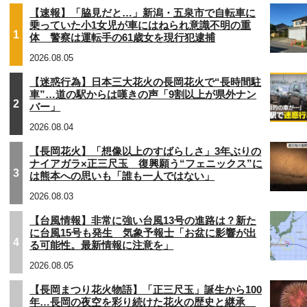
【速報】「脇見だと…」新潟・五泉市で自転車に
乗っていた小1女児が車にはねられ意識不明の重
1
体 警察は運転手の61歳女を現行犯逮捕
2026.08.05
【迷惑行為】日本三大花火の長岡花火で“長時間駐
車”…道の駅からは嘆きの声「9割以上が県外ナン
2
バー」
2026.08.04
【長岡花火】「想像以上のすばらしさ」3年ぶりの
ナイアガラ×正三尺玉 復興願う“フェニックス”に
3
は熊本への思いも「誰も一人ではない」
2026.08.03
【台風情報】非常に強い台風13号の進路は？新た
に台風15号も発生 気象予報士「お盆に影響が出
4
る可能性。最新情報に注意を」
2026.08.05
【長岡まつり花火物語】「正三尺玉」誕生から100
年…長岡の夜空を彩り続けた花火の歴史と継承