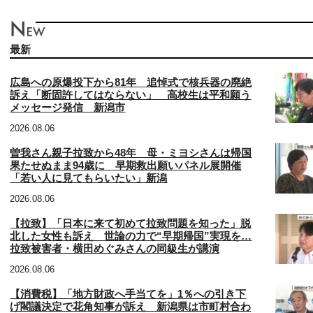
最新
広島への原爆投下から81年 追悼式で核兵器の廃絶
訴え「断固許してはならない」 高校生は平和願う
メッセージ発信 新潟市
2026.08.06
曽我さん親子拉致から48年 母・ミヨシさんは帰国
果たせぬまま94歳に 早期救出願いパネル展開催
「若い人に見てもらいたい」新潟
2026.08.06
【拉致】「日本に来て初めて拉致問題を知った」脱
北した女性も訴え 世論の力で“早期帰国”実現を…
拉致被害者・横田めぐみさんの同級生が講演
2026.08.06
【消費税】「地方財政へ手当てを」1％への引き下
げ閣議決定で花角知事が訴え 新潟県は市町村合わ