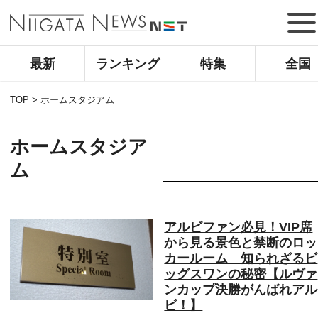
最新
ランキング
特集
全国
TOP
>
ホームスタジアム
ホームスタジア
ム
アルビファン必見！VIP席
から見る景色と禁断のロッ
カールーム 知られざるビ
ッグスワンの秘密【ルヴァ
ンカップ決勝がんばれアル
ビ！】