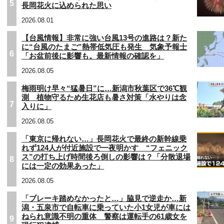
5
長岡花火に込められた思い
2026.08.01
【台風情報】非常に強い台風13号の進路は？新た
に“台風のたまご”熱帯低気圧も発生 気象予報士
6
「お盆前後に影響も。最新情報の確認を」
2026.08.05
梅雨明け早々“猛暑日”に…新潟市秋葉区で36℃観
測 植物守るため生花店も暑さ対策「水やりは念
7
入りに」
2026.08.05
「東京に帰れない…」長岡花火で最終の新幹線乗
れず124人が付近施設で一夜明かす “フェニック
ス”の打ち上げ時間後ろ倒しの影響は？「分散退場
8
には一定の効果あった」
2026.08.05
「ブレーキ踏めなかったと…」脇見で逆走か…新
潟・五泉市で自転車に乗っていた小1女児が車には
ねられ意識不明の重体 警察は運転手の61歳女を
9