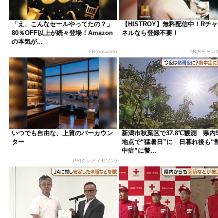
「え、こんなセールやってたの？」
【HISTROY】無料配信中！Rチ
80％OFF以上が続々登場！Amazon
ネルなら登録不要！
の本気が...
PR(Amazon)
PR(Rチャン
いつでも自由な、上質のバーカウン
新潟市秋葉区で37.8℃観測 県内
ター
地点で“猛暑日”に 日暮れ後も“
中症”に警...
PR(クレディセゾン)