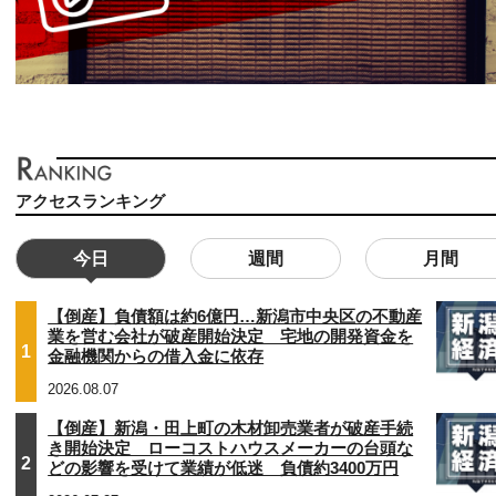
アクセスランキング
今日
週間
月間
【倒産】負債額は約6億円…新潟市中央区の不動産
業を営む会社が破産開始決定 宅地の開発資金を
1
金融機関からの借入金に依存
2026.08.07
【倒産】新潟・田上町の木材卸売業者が破産手続
き開始決定 ローコストハウスメーカーの台頭な
2
どの影響を受けて業績が低迷 負債約3400万円