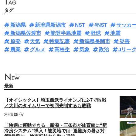
タグ
新潟県
新潟県新潟市
NST
#NST
サッカ
新潟県佐渡市
能登半島地震
野球
地震
原発
天気
特集記事
新潟県長岡市
災害
農業
グルメ
高校生
気象
政治
Jリー
最新
【オイシックス】埼玉西武ライオンズに2-7で敗戦
／大川のタイムリーで初回先制するも敗戦
2026.08.07
「快適に運動できる」新潟・三条市が体育館に“新
冷房システム”導入！被災地では“避難所の暑さ対