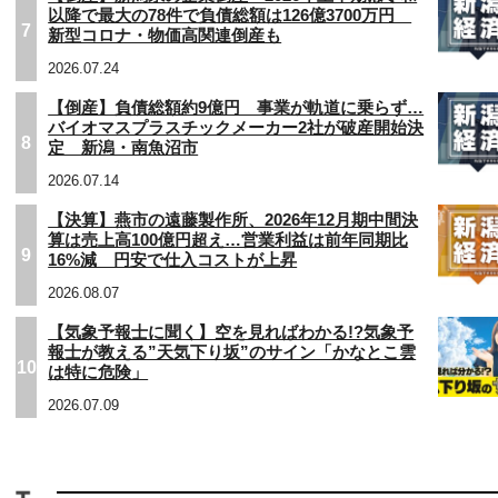
以降で最大の78件で負債総額は126億3700万円
7
新型コロナ・物価高関連倒産も
2026.07.24
【倒産】負債総額約9億円 事業が軌道に乗らず…
バイオマスプラスチックメーカー2社が破産開始決
8
定 新潟・南魚沼市
2026.07.14
【決算】燕市の遠藤製作所、2026年12月期中間決
算は売上高100億円超え…営業利益は前年同期比
9
16%減 円安で仕入コストが上昇
2026.08.07
【気象予報士に聞く】空を見ればわかる!?気象予
報士が教える”天気下り坂”のサイン「かなとこ雲
10
は特に危険」
2026.07.09