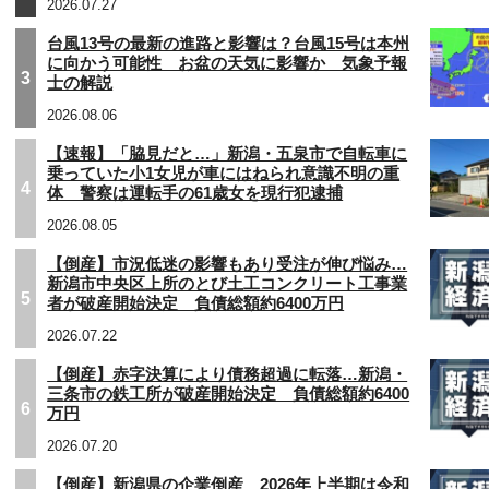
2026.07.27
台風13号の最新の進路と影響は？台風15号は本州
に向かう可能性 お盆の天気に影響か 気象予報
3
士の解説
2026.08.06
【速報】「脇見だと…」新潟・五泉市で自転車に
乗っていた小1女児が車にはねられ意識不明の重
4
体 警察は運転手の61歳女を現行犯逮捕
2026.08.05
【倒産】市況低迷の影響もあり受注が伸び悩み…
新潟市中央区上所のとび土工コンクリート工事業
5
者が破産開始決定 負債総額約6400万円
2026.07.22
【倒産】赤字決算により債務超過に転落…新潟・
三条市の鉄工所が破産開始決定 負債総額約6400
6
万円
2026.07.20
【倒産】新潟県の企業倒産 2026年上半期は令和