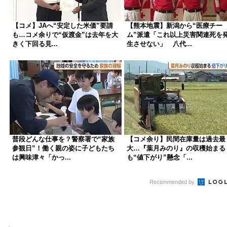
【コメ】JAへ“安定した米価”要請
【熊本地震】新潟から“医療チー
も…コメ余りで“仮渡金”は去年を大
ム”派遣「これ以上災害関連死を
きく下回る見...
生させない」 八代...
普段どんな仕事を？警察署で“家族
【コメ余り】民間在庫量は過去最
参観日”！働く親の姿に子どもたち
大…『葉月みのり』の収穫始まる
は興味津々「かっ...
も“値下がり”懸念「...
Recommended by