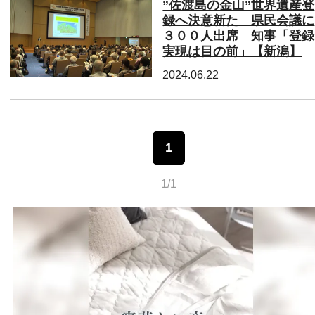
”佐渡島の金山”世界遺産登
録へ決意新た 県民会議に
３００人出席 知事「登録
実現は目の前」【新潟】
2024.06.22
1
1/1