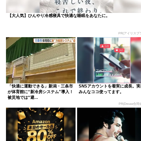
【大人気】ひんやり冷感寝具で快適な睡眠をあなたに。
PR(アイリスプ
「快適に運動できる」新潟・三条市
SNSアカウントを着実に成長。実
が体育館に“新冷房システム”導入！
みんなココ使ってます。
被災地では“避...
PR(Dreaw合同