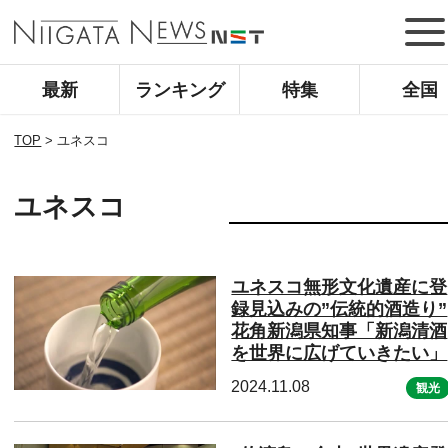
最新
ランキング
特集
全国
TOP
>
ユネスコ
ユネスコ
ユネスコ無形文化遺産に登
録見込みの”伝統的酒造り”
花角新潟県知事「新潟清酒
を世界に広げていきたい」
2024.11.08
観光