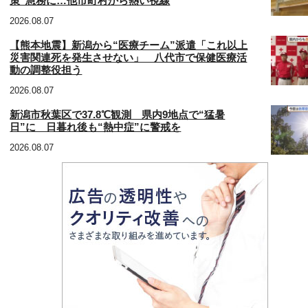
策”急務に…他市町村から熱い視線
2026.08.07
【熊本地震】新潟から“医療チーム”派遣「これ以上
災害関連死を発生させない」 八代市で保健医療活
動の調整役担う
2026.08.07
新潟市秋葉区で37.8℃観測 県内9地点で“猛暑
日”に 日暮れ後も“熱中症”に警戒を
2026.08.07