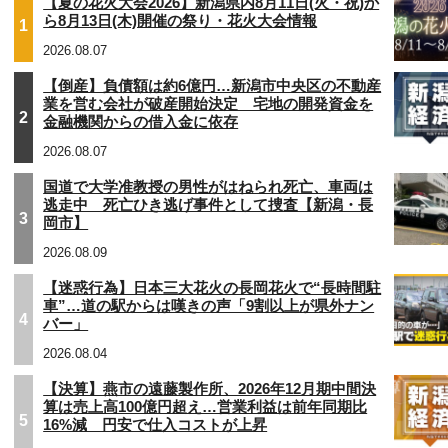
【夏の花火大会2026】新潟県内8月11日(火・祝)か
ら8月13日(木)開催の祭り・花火大会情報
1
2026.08.07
【倒産】負債額は約6億円…新潟市中央区の不動産
業を営む会社が破産開始決定 宅地の開発資金を
2
金融機関からの借入金に依存
2026.08.07
国道で大学准教授の男性がはねられ死亡、車両は
逃走中 死亡ひき逃げ事件として捜査【新潟・長
3
岡市】
2026.08.09
【迷惑行為】日本三大花火の長岡花火で“長時間駐
車”…道の駅からは嘆きの声「9割以上が県外ナン
4
バー」
2026.08.04
【決算】燕市の遠藤製作所、2026年12月期中間決
算は売上高100億円超え…営業利益は前年同期比
5
16%減 円安で仕入コストが上昇