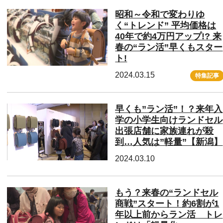
昭和～令和で変わりゆ
く“トレンド” 平均価格は
40年で約4万円アップ!? 来
春の“ラン活”早くもスター
ト!
2024.03.15
特集記事
早くも”ラン活”！？来年入
学の小学生向けランドセル
出張店舗に家族連れが殺
到…人気は”軽量”【新潟】
2024.03.10
もう？来春の“ランドセル
商戦”スタート！約6割が1
年以上前からラン活 トレ