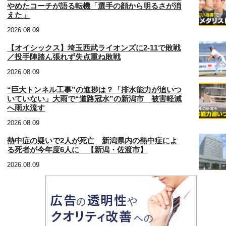
やめたコーチが語る転機「選手の顔から明るさが消
えた」
2026.08.09
【オイシックス】埼玉西武ライオンズに2‐11で敗戦
／投手陣踏ん張れず失点重ね敗戦
2026.08.09
“巨大トンネル工事”の進捗は？「排水能力が追いつ
いていない」大雨で“道路冠水”の新潟市 被害軽減
へ雨水流す
2026.08.09
熱中症の疑いで2人が死亡 新潟県内の熱中症によ
る死者が今年度6人に 【新潟・佐渡市】
2026.08.09