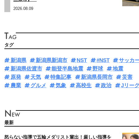
2026.08.09
タグ
新潟県
新潟県新潟市
NST
#NST
サッカ
新潟県佐渡市
能登半島地震
野球
地震
原発
天気
特集記事
新潟県長岡市
災害
農業
グルメ
気象
高校生
政治
Jリー
最新
怒らない指導で五輪メダリスト輩出！厳しい指導を