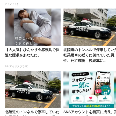
PR(デノン)
【大人気】ひんやり冷感寝具で快
北陸道のトンネルで停車してい
適な睡眠をあなたに。
軽乗用車の近くに倒れていた男
性、死亡確認 後続車に...
PR(アイリスプラザ)
北陸道のトンネルで停車していた
SNSアカウントを着実に成長。