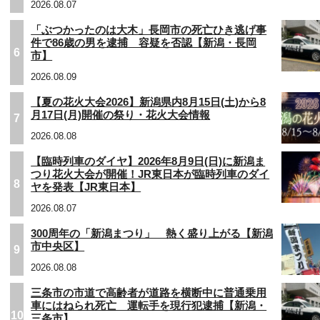
2026.08.07
「ぶつかったのは大木」長岡市の死亡ひき逃げ事
件で86歳の男を逮捕 容疑を否認【新潟・長岡
6
市】
2026.08.09
【夏の花火大会2026】新潟県内8月15日(土)から8
月17日(月)開催の祭り・花火大会情報
7
2026.08.08
【臨時列車のダイヤ】2026年8月9日(日)に新潟ま
つり花火大会が開催！JR東日本が臨時列車のダイ
8
ヤを発表【JR東日本】
2026.08.07
300周年の「新潟まつり」 熱く盛り上がる【新潟
市中央区】
9
2026.08.08
三条市の市道で高齢者が道路を横断中に普通乗用
車にはねられ死亡 運転手を現行犯逮捕【新潟・
10
三条市】