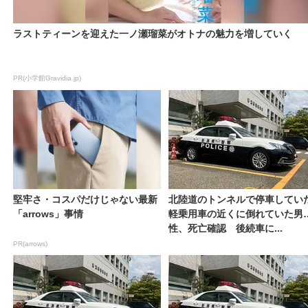
ラストティーンを迎えた一ノ瀬瑠菜がオトナの魅力を増していく
PR(小学館Gravidia.jp)
堅牢さ・コスパだけじゃない最新
北陸道のトンネルで停車してい
「arrows」事情
軽乗用車の近くに倒れていた男
性、死亡確認 後続車に...
PR(arrows)