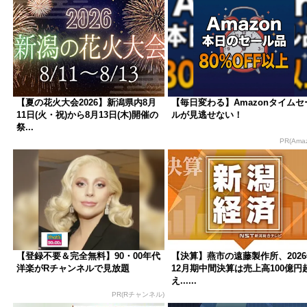
【夏の花火大会2026】新潟県内8月
【毎日変わる】Amazonタイムセ
11日(火・祝)から8月13日(木)開催の
ルが見逃せない！
祭...
PR(Ama
【登録不要＆完全無料】90・00年代
【決算】燕市の遠藤製作所、202
洋楽がRチャンネルで見放題
12月期中間決算は売上高100億円
え......
PR(Rチャンネル)