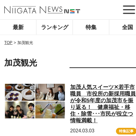
最新
ランキング
特集
全国
TOP
>
加茂観光
加茂観光
加茂人気スイーツ✕若手市
職員 市役所の新採用職員
が令和5年度の加茂市を振
り返る！ 健康福祉・移
住・除雪･･･市民が役立つ
情報満載！
2024.03.03
特集記事