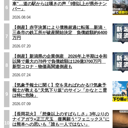
車”…道の駅からは嘆きの声「9割以上が県外ナン
6
バー」
2026.08.04
【倒産】赤字決算により債務超過に転落…新潟・
三条市の鉄工所が破産開始決定 負債総額約6400
7
万円
2026.07.20
【倒産】新潟県の企業倒産 2026年上半期は令和
以降で最大の78件で負債総額は126億3700万円
8
新型コロナ・物価高関連倒産も
2026.07.24
【気象予報士に聞く】空を見ればわかる!?気象予
報士が教える”天気下り坂”のサイン「かなとこ雲
9
は特に危険」
2026.07.09
【長岡花火】「想像以上のすばらしさ」3年ぶりの
ナイアガラ×正三尺玉 復興願う“フェニックス”に
10
は熊本への思いも「誰も一人ではない」