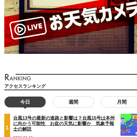
アクセスランキング
今日
週間
月間
台風13号の最新の進路と影響は？台風15号は本州
に向かう可能性 お盆の天気に影響か 気象予報
1
士の解説