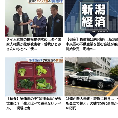
タイ人女性の情報提供求め…タイ国
【倒産】負債額は約6億円…新潟
家人権委が拉致被害者・曽我ひとみ
中央区の不動産業を営む会社が破
さんのもとへ「優...
開始決定 宅地の...
【給食】物価高の中“冷凍食品”が救
19歳が殺人未遂・詐欺に続き...「
世主に？「生と比べて遜色ないレベ
釈金立て替え」の嘘で50代男性か
ル」 現場は食...
40万円...