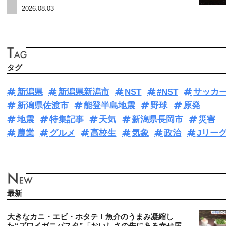
2026.08.03
タグ
新潟県
新潟県新潟市
NST
#NST
サッカ
新潟県佐渡市
能登半島地震
野球
原発
地震
特集記事
天気
新潟県長岡市
災害
農業
グルメ
高校生
気象
政治
Jリー
最新
大きなカニ・エビ・ホタテ！魚介のうまみ凝縮し