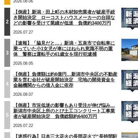
2026.08.06
【倒産】新潟・田上町の木材卸売業者が破産手続
き開始決定 ローコストハウスメーカーの台頭な
2
どの影響を受けて業績が低迷 負債約3400万円
2026.07.27
【速報】「脇見だと…」新潟・五泉市で自転車に
乗っていた小1女児が車にはねられ意識不明の重
3
体 警察は運転手の61歳女を現行犯逮捕
2026.08.05
【倒産】負債額は約6億円…新潟市中央区の不動産
業を営む会社が破産開始決定 宅地の開発資金を
4
金融機関からの借入金に依存
2026.08.07
【倒産】市況低迷の影響もあり受注が伸び悩み…
新潟市中央区上所のとび土工コンクリート工事業
5
者が破産開始決定 負債総額約6400万円
2026.07.22
【迷惑行為】日本三大花火の長岡花火で“長時間駐