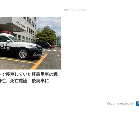
PR(イエウール)
ルで停車していた軽乗用車の近
性、死亡確認 後続車に...
Recommended by