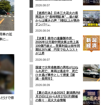
2026.08.07
【迷惑行為】日本三大花火の長
岡花火で“長時間駐車”…道の駅
からは嘆きの声「9割以上が県外
3
ナンバー」
2026.08.04
用車の近
【決算】燕市の遠藤製作所、
...
2026年12月期中間決算は売上高
100億円超え…営業利益は前年同
4
期比16%減 円安で仕入コスト
が上昇
2026.08.07
国道で大学准教授の男性がはね
られ死亡、車両は逃走中 死亡
ひき逃げ事件として捜査【新
5
潟・長岡市】
2026.08.09
【夏の花火大会2026】新潟県内8
月15日(土)から8月17日(月)開催
るだけで得
6
の祭り・花火大会情報