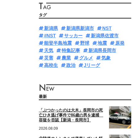
タグ
新潟県
新潟県新潟市
NST
#NST
サッカー
新潟県佐渡市
能登半島地震
野球
地震
原発
天気
特集記事
新潟県長岡市
災害
農業
グルメ
気象
高校生
政治
Jリーグ
最新
「ぶつかったのは大木」長岡市の死
亡ひき逃げ事件で86歳の男を逮捕
容疑を否認【新潟・長岡市】
2026.08.09