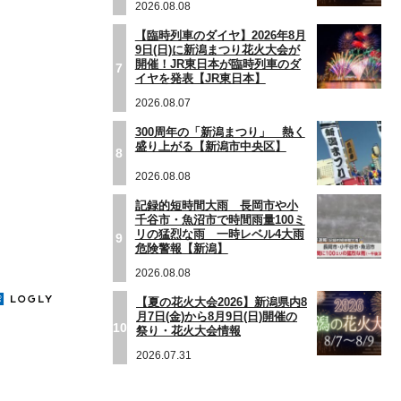
2026.08.08
【臨時列車のダイヤ】2026年8月
9日(日)に新潟まつり花火大会が
開催！JR東日本が臨時列車のダ
7
イヤを発表【JR東日本】
2026.08.07
300周年の「新潟まつり」 熱く
盛り上がる【新潟市中央区】
8
2026.08.08
記録的短時間大雨 長岡市や小
千谷市・魚沼市で時間雨量100ミ
リの猛烈な雨 一時レベル4大雨
9
危険警報【新潟】
2026.08.08
【夏の花火大会2026】新潟県内8
月7日(金)から8月9日(日)開催の
10
祭り・花火大会情報
2026.07.31