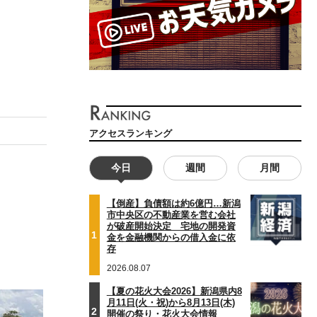
アクセスランキング
今日
週間
月間
【倒産】負債額は約6億円…新潟
市中央区の不動産業を営む会社
が破産開始決定 宅地の開発資
1
金を金融機関からの借入金に依
存
2026.08.07
【夏の花火大会2026】新潟県内8
月11日(火・祝)から8月13日(木)
2
開催の祭り・花火大会情報