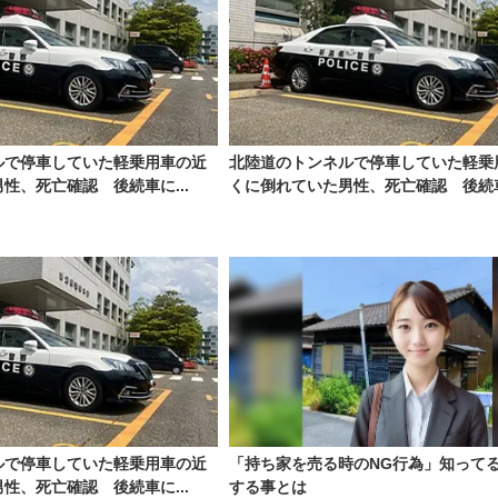
ルで停車していた軽乗用車の近
北陸道のトンネルで停車していた軽乗
性、死亡確認 後続車に...
くに倒れていた男性、死亡確認 後続車に
ルで停車していた軽乗用車の近
「持ち家を売る時のNG行為」知って
性、死亡確認 後続車に...
する事とは