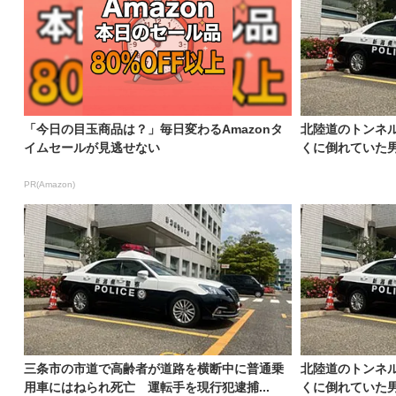
「今日の目玉商品は？」毎日変わるAmazonタ
北陸道のトンネ
イムセールが見逃せない
くに倒れていた男
PR(Amazon)
三条市の市道で高齢者が道路を横断中に普通乗
北陸道のトンネ
用車にはねられ死亡 運転手を現行犯逮捕...
くに倒れていた男