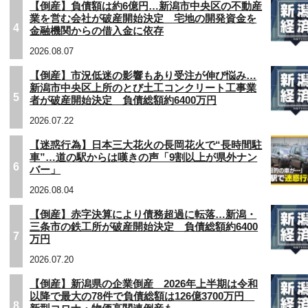
【倒産】負債額は約6億円…新潟市中央区の不動産
業を営む会社が破産開始決定 宅地の開発資金を
4
金融機関からの借入金に依存
2026.08.07
【倒産】市況低迷の影響もあり受注が伸び悩み…
新潟市中央区上所のとび土工コンクリート工事業
5
者が破産開始決定 負債総額約6400万円
2026.07.22
【迷惑行為】日本三大花火の長岡花火で“長時間駐
車”…道の駅からは嘆きの声「9割以上が県外ナン
6
バー」
2026.08.04
【倒産】赤字決算により債務超過に転落…新潟・
三条市の鉄工所が破産開始決定 負債総額約6400
7
万円
2026.07.20
【倒産】新潟県の企業倒産 2026年上半期は令和
以降で最大の78件で負債総額は126億3700万円
8