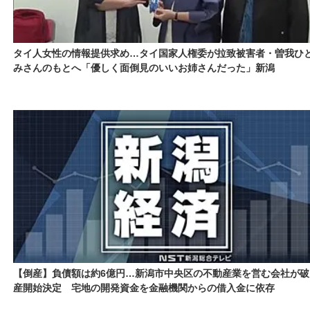
タイ人女性の情報提供求め…タイ国家人権委が拉致被害者・曽我ひ
みさんのもとへ「優しく面倒見のいいお姉さんだった」新潟
【倒産】負債額は約6億円…新潟市中央区の不動産業を営む会社が破
産開始決定 宅地の開発資金を金融機関からの借入金に依存