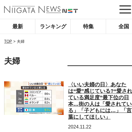
最新
ランキング
特集
全国
TOP
>
夫婦
夫婦
〈いい夫婦の日〉あなた
は“愛”感じている?“愛さ
ている満足度”最下位の日
本…街の人は「愛されてい
る」「子どもには…」「言
葉にしてほしい」
2024.11.22