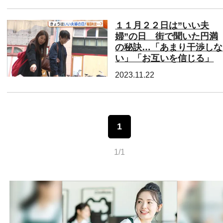
１１月２２日は”いい夫
婦”の日 街で聞いた円満
の秘訣…「あまり干渉しな
い」「お互いを信じる」
2023.11.22
1
1/1