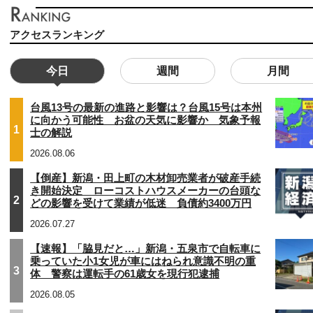
アクセスランキング
今日
週間
月間
台風13号の最新の進路と影響は？台風15号は本州
に向かう可能性 お盆の天気に影響か 気象予報
1
士の解説
2026.08.06
【倒産】新潟・田上町の木材卸売業者が破産手続
き開始決定 ローコストハウスメーカーの台頭な
2
どの影響を受けて業績が低迷 負債約3400万円
2026.07.27
【速報】「脇見だと…」新潟・五泉市で自転車に
乗っていた小1女児が車にはねられ意識不明の重
3
体 警察は運転手の61歳女を現行犯逮捕
2026.08.05