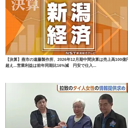
【決算】燕市の遠藤製作所、2026年12月期中間決算は売上高100億
超え...営業利益は前年同期比16%減 円安で仕入...