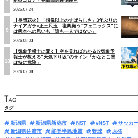
新型コロナ・物価高関連倒産も
2026.07.24
【長岡花火】「想像以上のすばらしさ」3年ぶりの
ナイアガラ×正三尺玉 復興願う“フェニックス”に
9
は熊本への思いも「誰も一人ではない」
2026.08.03
【気象予報士に聞く】空を見ればわかる!?気象予
報士が教える”天気下り坂”のサイン「かなとこ雲
10
は特に危険」
2026.07.09
タグ
新潟県
新潟県新潟市
NST
#NST
サッカ
新潟県佐渡市
能登半島地震
野球
原発