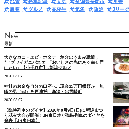
地震
特集記事
天気
新潟県長岡市
災害
農業
グルメ
高校生
気象
政治
Jリー
最新
大きなカニ・エビ・ホタテ！魚介のうまみ凝縮し
た“ズワイガニパスタ”「おいしさの先にある幸せ届
けたい」【小千谷市】#新潟グルメ
2026.08.07
神社のお金を自分の口座へ…現金33万円横領か 無
職の男（52）を再逮捕 新潟・出雲崎町
2026.08.07
【臨時列車のダイヤ】2026年8月9日(日)に新潟まつ
り花火大会が開催！JR東日本が臨時列車のダイヤを
発表【JR東日本】