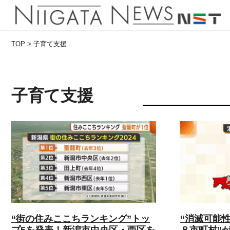
TOP
>
子育て支援
子育て支援
“街の住みここちランキング”トッ
“消滅可能性
プ5を発表！新潟市中央区・西区を
８市町村”