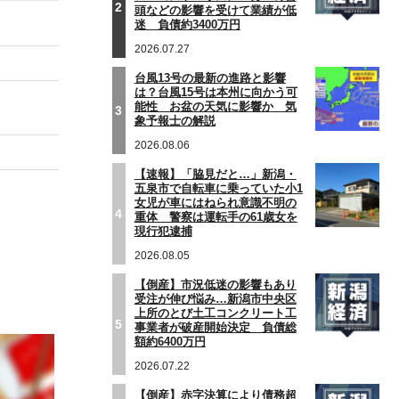
2
頭などの影響を受けて業績が低
迷 負債約3400万円
2026.07.27
台風13号の最新の進路と影響
は？台風15号は本州に向かう可
能性 お盆の天気に影響か 気
3
象予報士の解説
2026.08.06
【速報】「脇見だと…」新潟・
五泉市で自転車に乗っていた小1
女児が車にはねられ意識不明の
4
重体 警察は運転手の61歳女を
現行犯逮捕
2026.08.05
【倒産】市況低迷の影響もあり
受注が伸び悩み…新潟市中央区
上所のとび土工コンクリート工
5
事業者が破産開始決定 負債総
額約6400万円
2026.07.22
【倒産】赤字決算により債務超