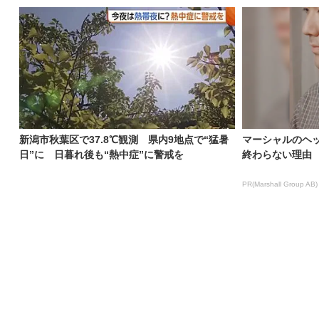
新潟市秋葉区で37.8℃観測 県内9地点で“猛暑
マーシャルのヘ
日”に 日暮れ後も“熱中症”に警戒を
終わらない理由
PR(Marshall Group AB)