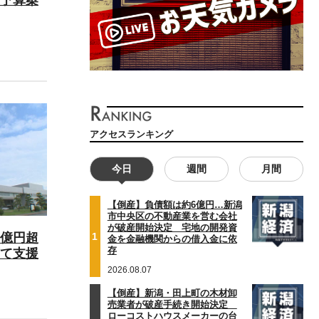
アクセスランキング
今日
週間
月間
【倒産】負債額は約6億円…新潟
市中央区の不動産業を営む会社
が破産開始決定 宅地の開発資
1
億円超
金を金融機関からの借入金に依
存
て支援
2026.08.07
【倒産】新潟・田上町の木材卸
売業者が破産手続き開始決定
ローコストハウスメーカーの台