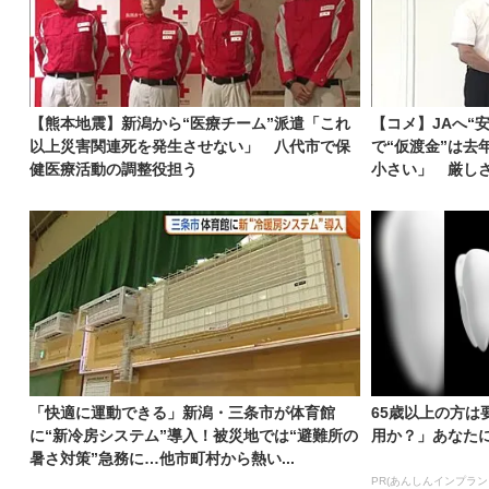
【熊本地震】新潟から“医療チーム”派遣「これ
【コメ】JAへ“
以上災害関連死を発生させない」 八代市で保
で“仮渡金”は去
健医療活動の調整役担う
小さい」 厳しさ
「快適に運動できる」新潟・三条市が体育館
65歳以上の方は
に“新冷房システム”導入！被災地では“避難所の
用か？」あなた
暑さ対策”急務に…他市町村から熱い...
PR(あんしんインプラン