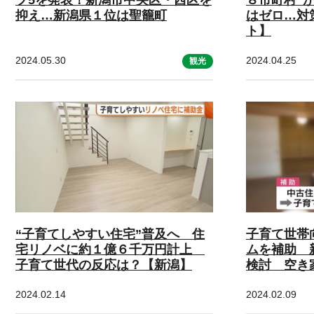
抑え…新潟県１位は聖籠町
はゼロ…対
ト】
2024.05.30
2024.04.25
観光
“子育てしやすい住宅”普及へ 住
子育て世帯
宅リノベに約１億６千万円計上
ムを補助 
子育て世代の反応は？【新潟】
検討 空き
2024.02.14
2024.02.09