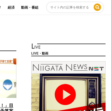
メ
経済
動画・番組
LIVE・動画
！」目
度予算案