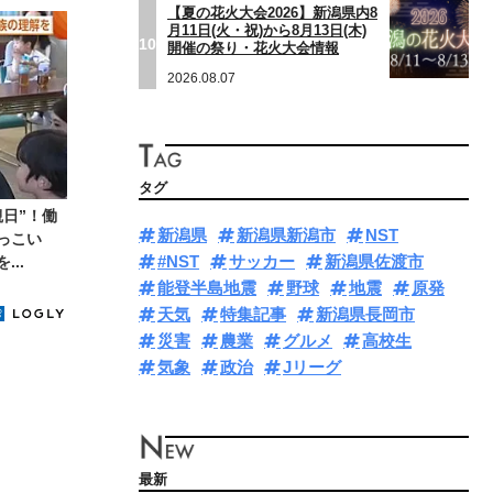
【夏の花火大会2026】新潟県内8
月11日(火・祝)から8月13日(木)
10
開催の祭り・花火大会情報
2026.08.07
タグ
日”！働
新潟県
新潟県新潟市
NST
っこい
#NST
サッカー
新潟県佐渡市
..
能登半島地震
野球
地震
原発
天気
特集記事
新潟県長岡市
災害
農業
グルメ
高校生
気象
政治
Jリーグ
最新