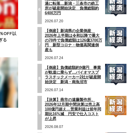
過に転落…新潟・三条市の鉄工
所が破産開始決定 負債総額約
6
6400万円
2026.07.20
【倒産】新潟県の企業倒産
％OFF以
2026年上半期は令和以降で最大
ぎる
の78件で負債総額は126億3700万
7
円 新型コロナ・物価高関連倒
産も
2026.07.24
【倒産】負債総額約9億円 事業
が軌道に乗らず…バイオマスプ
ラスチックメーカー2社が破産開
8
始決定 新潟・南魚沼市
2026.07.14
【決算】燕市の遠藤製作所、
2026年12月期中間決算は売上高
100億円超え…営業利益は前年同
9
期比16%減 円安で仕入コスト
が上昇
2026.08.07