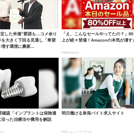
安定した米価”要請も…コメ余り
「え、こんなセールやってたの？」80
年を大きく下回る見通し「希望
上が続々登場！Amazonの本気が凄す
増す環境に農家...
PR(Amazon)
要確認「インプラントは保険適
明日働ける単発バイト求人サイト
に沿った治療法や費用を解説
ト)
PR(ショットワークス)