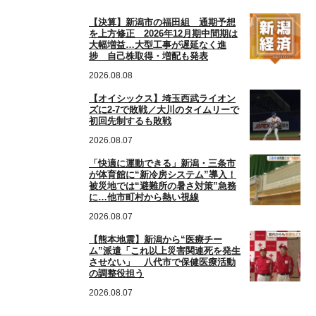
【決算】新潟市の福田組 通期予想
を上方修正 2026年12月期中間期は
大幅増益…大型工事が遅延なく進
捗 自己株取得・増配も発表
2026.08.08
【オイシックス】埼玉西武ライオン
ズに2-7で敗戦／大川のタイムリーで
初回先制するも敗戦
2026.08.07
「快適に運動できる」新潟・三条市
が体育館に“新冷房システム”導入！
被災地では“避難所の暑さ対策”急務
に…他市町村から熱い視線
2026.08.07
【熊本地震】新潟から“医療チー
ム”派遣「これ以上災害関連死を発生
させない」 八代市で保健医療活動
の調整役担う
2026.08.07