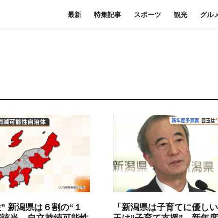
最新
特集記事
スポーツ
観光
グル
” 新潟県は６割の“１
「新潟県は子育てに優しい
が該当 自立持続可能性
玉は”子育て支援”…新年