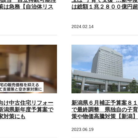
策は急務【自治体リス
は総額１兆２８００億円超
2024.02.14
向け中古住宅リフォー
新潟県６月補正予算案８１
新潟県新年度予算案で
で最終調整 県独自の子育
家対策にも
策や物価高騰対策【新潟】
2023.06.19