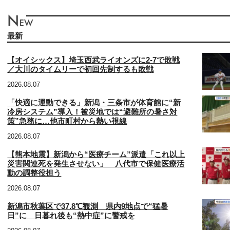
最新
【オイシックス】埼玉西武ライオンズに2-7で敗戦
／大川のタイムリーで初回先制するも敗戦
2026.08.07
「快適に運動できる」新潟・三条市が体育館に“新
冷房システム”導入！被災地では“避難所の暑さ対
策”急務に…他市町村から熱い視線
2026.08.07
【熊本地震】新潟から“医療チーム”派遣「これ以上
災害関連死を発生させない」 八代市で保健医療活
動の調整役担う
2026.08.07
新潟市秋葉区で37.8℃観測 県内9地点で“猛暑
日”に 日暮れ後も“熱中症”に警戒を