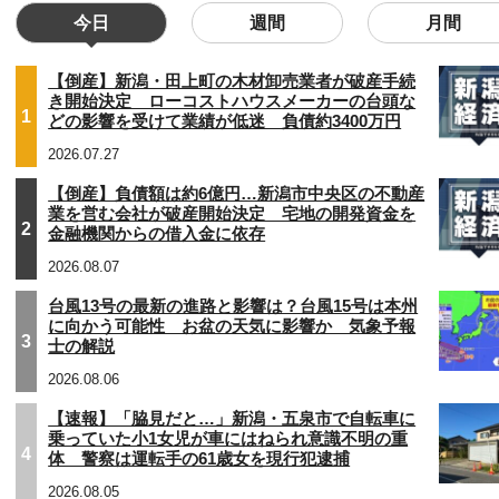
今日
週間
月間
【倒産】新潟・田上町の木材卸売業者が破産手続
き開始決定 ローコストハウスメーカーの台頭な
1
どの影響を受けて業績が低迷 負債約3400万円
2026.07.27
【倒産】負債額は約6億円…新潟市中央区の不動産
業を営む会社が破産開始決定 宅地の開発資金を
2
金融機関からの借入金に依存
2026.08.07
台風13号の最新の進路と影響は？台風15号は本州
に向かう可能性 お盆の天気に影響か 気象予報
3
士の解説
2026.08.06
【速報】「脇見だと…」新潟・五泉市で自転車に
乗っていた小1女児が車にはねられ意識不明の重
4
体 警察は運転手の61歳女を現行犯逮捕
2026.08.05