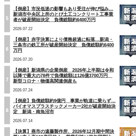
【倒産】市況低迷の影響もあり受注が伸び悩み…
新潟市中央区上所のとび土工コンクリート工事業
5
者が破産開始決定 負債総額約6400万円
2026.07.22
【倒産】赤字決算により債務超過に転落…新潟・
三条市の鉄工所が破産開始決定 負債総額約6400
6
万円
2026.07.20
【倒産】新潟県の企業倒産 2026年上半期は令和
以降で最大の78件で負債総額は126億3700万円
7
新型コロナ・物価高関連倒産も
2026.07.24
【倒産】負債総額約9億円 事業が軌道に乗らず…
バイオマスプラスチックメーカー2社が破産開始決
8
定 新潟・南魚沼市
2026.07.14
【決算】燕市の遠藤製作所、2026年12月期中間決