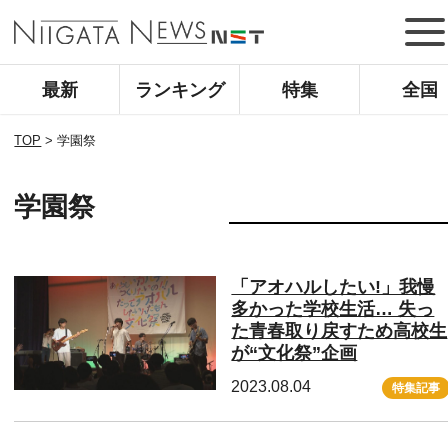
最新
ランキング
特集
全国
TOP
>
学園祭
学園祭
「アオハルしたい!」我慢
多かった学校生活… 失っ
た青春取り戻すため高校生
が“文化祭”企画
2023.08.04
特集記事