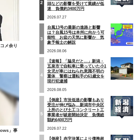
2
頭などの影響を受けて業績が低
迷 負債約3400万円
2026.07.27
台風13号の最新の進路と影響
は？台風15号は本州に向かう可
能性 お盆の天気に影響か 気
3
象予報士の解説
…コメ余り
2026.08.06
【速報】「脇見だと…」新潟・
五泉市で自転車に乗っていた小1
女児が車にはねられ意識不明の
4
重体 警察は運転手の61歳女を
現行犯逮捕
2026.08.05
【倒産】市況低迷の影響もあり
受注が伸び悩み…新潟市中央区
上所のとび土工コンクリート工
5
事業者が破産開始決定 負債総
額約6400万円
2026.07.22
ows」事
【倒産】赤字決算により債務超