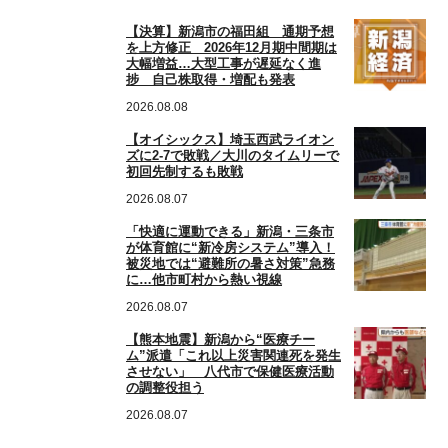
【決算】新潟市の福田組 通期予想
を上方修正 2026年12月期中間期は
大幅増益…大型工事が遅延なく進
捗 自己株取得・増配も発表
2026.08.08
【オイシックス】埼玉西武ライオン
ズに2-7で敗戦／大川のタイムリーで
初回先制するも敗戦
2026.08.07
「快適に運動できる」新潟・三条市
が体育館に“新冷房システム”導入！
被災地では“避難所の暑さ対策”急務
に…他市町村から熱い視線
2026.08.07
【熊本地震】新潟から“医療チー
ム”派遣「これ以上災害関連死を発生
させない」 八代市で保健医療活動
の調整役担う
2026.08.07