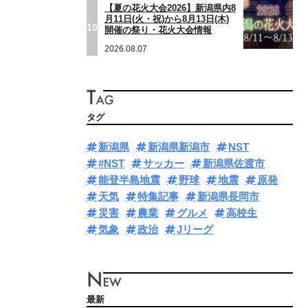
【夏の花火大会2026】新潟県内8
月11日(火・祝)から8月13日(木)
10
開催の祭り・花火大会情報
2026.08.07
タグ
新潟県
新潟県新潟市
NST
#NST
サッカー
新潟県佐渡市
能登半島地震
野球
地震
原発
天気
特集記事
新潟県長岡市
災害
農業
グルメ
高校生
気象
政治
Jリーグ
最新