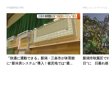
PR(國學院大學)
PR(ショットワークス)
「快適に運動できる」新潟・三条市が体育館
新潟市秋葉区で3
に“新冷房システム”導入！被災地では“避...
日”に 日暮れ後も