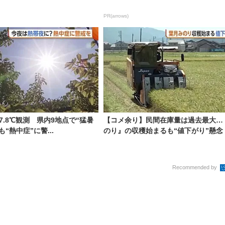
PR(arrows)
7.8℃観測 県内9地点で“猛暑
【コメ余り】民間在庫量は過去最大…
“熱中症”に警...
のり』の収穫始まるも“値下がり”懸念「.
Recommended by