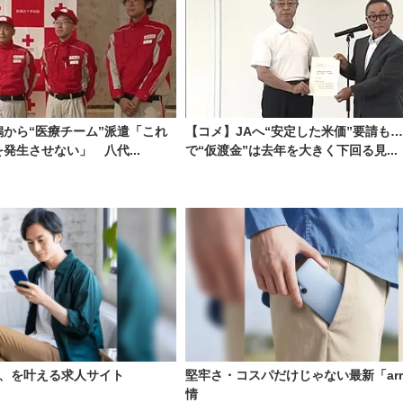
から“医療チーム”派遣「これ
【コメ】JAへ“安定した米価”要請も
発生させない」 八代...
で“仮渡金”は去年を大きく下回る見...
い、を叶える求人サイト
堅牢さ・コスパだけじゃない最新「arr
情