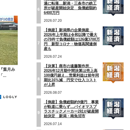
過に転落…新潟・三条市の鉄工
所が破産開始決定 負債総額約
6
6400万円
2026.07.20
【倒産】新潟県の企業倒産
2026年上半期は令和以降で最大
の78件で負債総額は126億3700万
7
円 新型コロナ・物価高関連倒
産も
2026.07.24
【決算】燕市の遠藤製作所、
『葉月み
2026年12月期中間決算は売上高
100億円超え…営業利益は前年同
..
8
期比16%減 円安で仕入コスト
が上昇
2026.08.07
【倒産】負債総額約9億円 事業
が軌道に乗らず…バイオマスプ
ラスチックメーカー2社が破産開
9
始決定 新潟・南魚沼市
2026.07.14