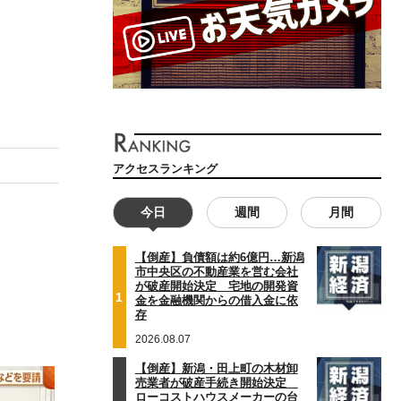
アクセスランキング
今日
週間
月間
【倒産】負債額は約6億円…新潟
市中央区の不動産業を営む会社
が破産開始決定 宅地の開発資
1
金を金融機関からの借入金に依
存
2026.08.07
【倒産】新潟・田上町の木材卸
売業者が破産手続き開始決定
ローコストハウスメーカーの台