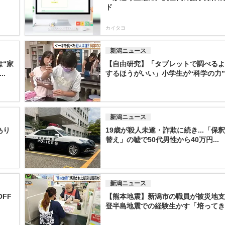
ド
カイタヨ
新潟ニュース
“家
【自由研究】「タブレットで調べるよ
.
するほうがいい」小学生が“科学の力”で
新潟ニュース
あり
19歳が殺人未遂・詐欺に続き...「保
替え」の嘘で50代男性から40万円...
新潟ニュース
FF
【熊本地震】新潟市の職員が被災地支
登半島地震での経験生かす「培ってきた