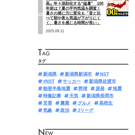
高』年々深刻化する“猛暑” 100
年前は？夏の平均気温を調査！
暑さの感じ方に変化も「昔と比
10
べて朝や夜も気温が下がりにく
く、暑さを感じる時間が長い」
2025.09.11
タグ
新潟県
新潟県新潟市
NST
#NST
サッカー
新潟県佐渡市
能登半島地震
野球
原発
地震
特集記事
天気
新潟県長岡市
災害
農業
グルメ
高校生
気象
政治
Jリーグ