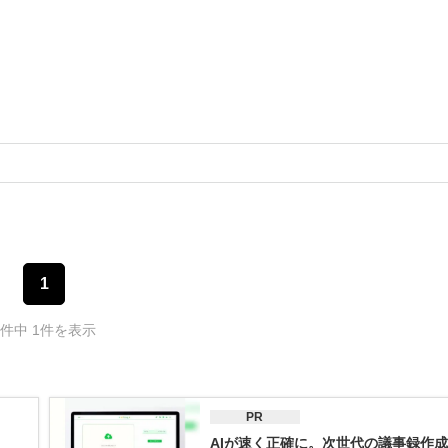
1
1件中 1件を表示
PR
AIが速く正確に。次世代の議事録作