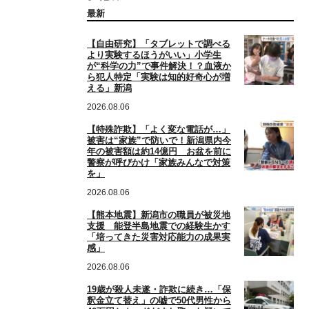
最新
【自由研究】「タブレットで調べる
より実験するほうがいい」小学生
が“科学の力”で事件解決！？血液か
ら犯人特定「実験は知的好奇心が増
える」新潟
2026.08.06
【特殊詐欺】「よく変な電話が…」
被害は“家族”で防いで！新潟県内今
年の被害額は約14億円 お盆を前に
警察が呼びかけ「家族みんなで対策
を」
2026.08.06
【熊本地震】新潟市の職員が被災地
支援 能登半島地震での経験生かす
「培ってきた災害対応能力の成果実
感」
2026.08.06
19歳が殺人未遂・詐欺に続き…「保
釈金立て替え」の嘘で50代男性から