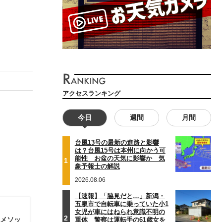
アクセスランキング
今日
週間
月間
台風13号の最新の進路と影響
は？台風15号は本州に向かう可
能性 お盆の天気に影響か 気
1
象予報士の解説
2026.08.06
【速報】「脇見だと…」新潟・
五泉市で自転車に乗っていた小1
女児が車にはねられ意識不明の
2
成メソッ
重体 警察は運転手の61歳女を