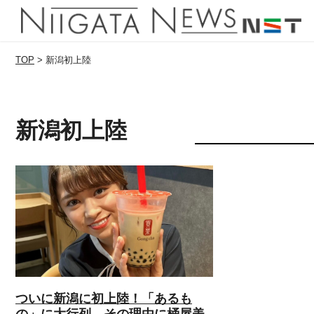
TOP
>
新潟初上陸
新潟初上陸
ついに新潟に初上陸！「あるも
の」に大行列…その理由に桶屋美