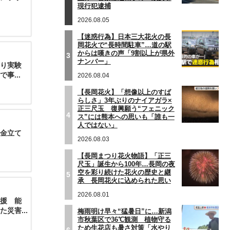
現行犯逮捕
2026.08.05
【迷惑行為】日本三大花火の長
岡花火で“長時間駐車”…道の駅
からは嘆きの声「9割以上が県外
3
ナンバー」
り実験
事...
2026.08.04
【長岡花火】「想像以上のすば
らしさ」3年ぶりのナイアガラ×
正三尺玉 復興願う“フェニック
4
ス”には熊本への思いも「誰も一
人ではない」
釈金立て
2026.08.03
【長岡まつり花火物語】「正三
尺玉」誕生から100年…長岡の夜
空を彩り続けた花火の歴史と継
5
承 長岡花火に込められた思い
2026.08.01
援 能
災害...
梅雨明け早々“猛暑日”に…新潟
市秋葉区で36℃観測 植物守る
ため生花店も暑さ対策「水やり
6