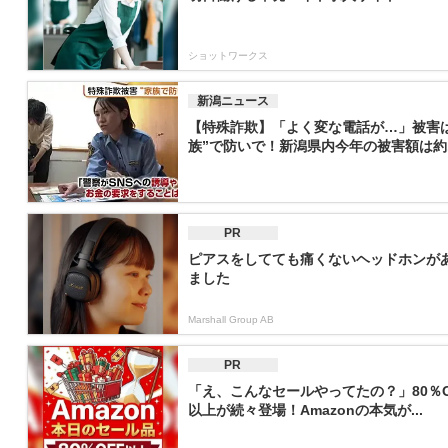
ショットワークス
新潟ニュース
【特殊詐欺】「よく変な電話が…」被害は
族”で防いで！新潟県内今年の被害額は約..
PR
ピアスをしてても痛くないヘッドホンが
ました
Marshall Group AB
PR
「え、こんなセールやってたの？」80％O
以上が続々登場！Amazonの本気が...