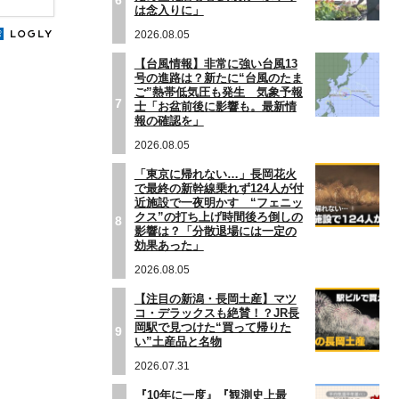
は念入りに」
2026.08.05
【台風情報】非常に強い台風13
号の進路は？新たに“台風のたま
ご”熱帯低気圧も発生 気象予報
7
士「お盆前後に影響も。最新情
報の確認を」
2026.08.05
「東京に帰れない…」長岡花火
で最終の新幹線乗れず124人が付
近施設で一夜明かす “フェニッ
クス”の打ち上げ時間後ろ倒しの
8
影響は？「分散退場には一定の
効果あった」
2026.08.05
【注目の新潟・長岡土産】マツ
コ・デラックスも絶賛！？JR長
岡駅で見つけた“買って帰りた
9
い”土産品と名物
2026.07.31
『10年に一度』『観測史上最