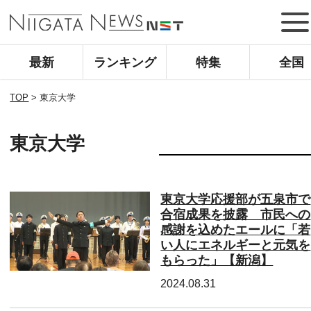
最新
ランキング
特集
全国
TOP
>
東京大学
東京大学
東京大学応援部が五泉市で
合宿成果を披露 市民への
感謝を込めたエールに「若
い人にエネルギーと元気を
もらった」【新潟】
2024.08.31