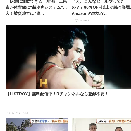
「快適に運動できる」新潟・三条
「え、こんなセールやってた
市が体育館に“新冷房システム”導
の？」80％OFF以上が続々登場
入！被災地では“避...
Amazonの本気が...
PR(Amazon)
【HISTROY】無料配信中！Rチャンネルなら登録不要！
PR(Rチャンネル)