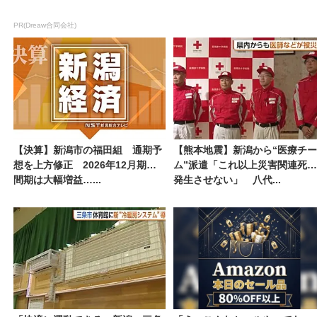
PR(Dreaw合同会社)
【決算】新潟市の福田組 通期予
【熊本地震】新潟から“医療チー
想を上方修正 2026年12月期中
ム”派遣「これ以上災害関連死を
間期は大幅増益…...
発生させない」 八代...