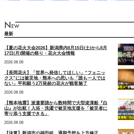
最新
【夏の花火大会2026】新潟県内8月15日(土)から8月
17日(月)開催の祭り・花火大会情報
2026.08.08
【長岡花火】「世界へ発信してほしい」“フェニッ
クス”には被災地・熊本への思いも「誰も一人では
ない」平和願う2万発超の花火が観客魅了
2026.08.08
【熊本地震】派遣要請から数時間で大型浚渫船『白
山』が出航！入浴・洗濯で被災地支援を「被災者に
寄り添う支援できる」
2026.08.08
【決算】新潟市の福田組 通期予想を上方修正