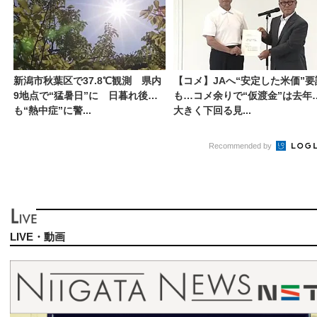
新潟市秋葉区で37.8℃観測 県内
【コメ】JAへ“安定した米価”要
9地点で“猛暑日”に 日暮れ後
も…コメ余りで“仮渡金”は去年
も“熱中症”に警...
大きく下回る見...
Recommended by
LIVE・動画