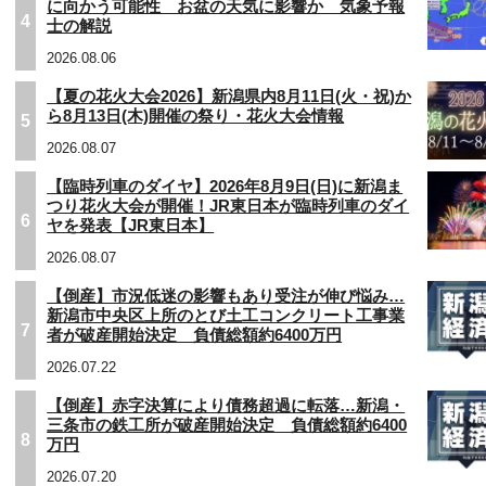
に向かう可能性 お盆の天気に影響か 気象予報
4
士の解説
2026.08.06
【夏の花火大会2026】新潟県内8月11日(火・祝)か
ら8月13日(木)開催の祭り・花火大会情報
5
2026.08.07
【臨時列車のダイヤ】2026年8月9日(日)に新潟ま
つり花火大会が開催！JR東日本が臨時列車のダイ
6
ヤを発表【JR東日本】
2026.08.07
【倒産】市況低迷の影響もあり受注が伸び悩み…
新潟市中央区上所のとび土工コンクリート工事業
7
者が破産開始決定 負債総額約6400万円
2026.07.22
【倒産】赤字決算により債務超過に転落…新潟・
三条市の鉄工所が破産開始決定 負債総額約6400
8
万円
2026.07.20