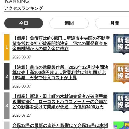
アクセスランキング
今日
週間
月間
【倒産】負債額は約6億円…新潟市中央区の不動産
業を営む会社が破産開始決定 宅地の開発資金を
1
金融機関からの借入金に依存
2026.08.07
【決算】燕市の遠藤製作所、2026年12月期中間決
算は売上高100億円超え…営業利益は前年同期比
2
16%減 円安で仕入コストが上昇
2026.08.07
【倒産】新潟・田上町の木材卸売業者が破産手続
き開始決定 ローコストハウスメーカーの台頭な
3
どの影響を受けて業績が低迷 負債約3400万円
2026.07.27
台風13号の最新の進路と影響は？台風15号は本州