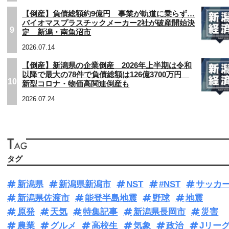
【倒産】負債総額約9億円 事業が軌道に乗らず…
バイオマスプラスチックメーカー2社が破産開始決
9
定 新潟・南魚沼市
2026.07.14
【倒産】新潟県の企業倒産 2026年上半期は令和
以降で最大の78件で負債総額は126億3700万円
10
新型コロナ・物価高関連倒産も
2026.07.24
タグ
新潟県
新潟県新潟市
NST
#NST
サッカ
新潟県佐渡市
能登半島地震
野球
地震
原発
天気
特集記事
新潟県長岡市
災害
農業
グルメ
高校生
気象
政治
Jリー