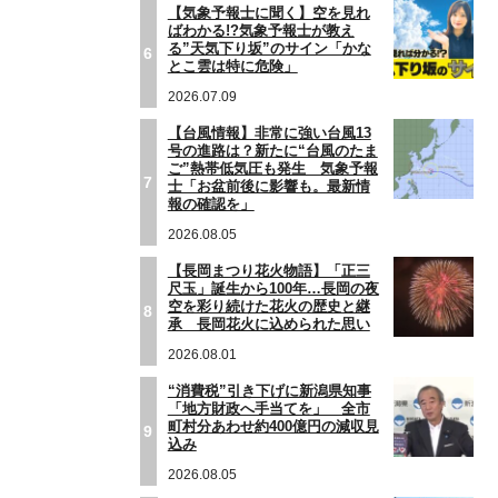
【気象予報士に聞く】空を見れ
ばわかる!?気象予報士が教え
る”天気下り坂”のサイン「かな
6
とこ雲は特に危険」
2026.07.09
【台風情報】非常に強い台風13
号の進路は？新たに“台風のたま
ご”熱帯低気圧も発生 気象予報
7
士「お盆前後に影響も。最新情
報の確認を」
2026.08.05
【長岡まつり花火物語】「正三
尺玉」誕生から100年…長岡の夜
空を彩り続けた花火の歴史と継
8
承 長岡花火に込められた思い
2026.08.01
“消費税”引き下げに新潟県知事
「地方財政へ手当てを」 全市
町村分あわせ約400億円の減収見
9
込み
2026.08.05