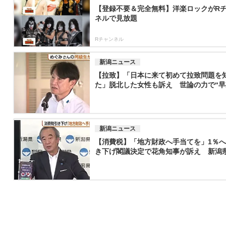
【登録不要＆完全無料】洋楽ロックがR
ネルで見放題
Rチャンネル
新潟ニュース
【拉致】「日本に来て初めて拉致問題を
た」脱北した女性も訴え 世論の力で“早期.
新潟ニュース
【消費税】「地方財政へ手当てを」1％
き下げ閣議決定で花角知事が訴え 新潟県.