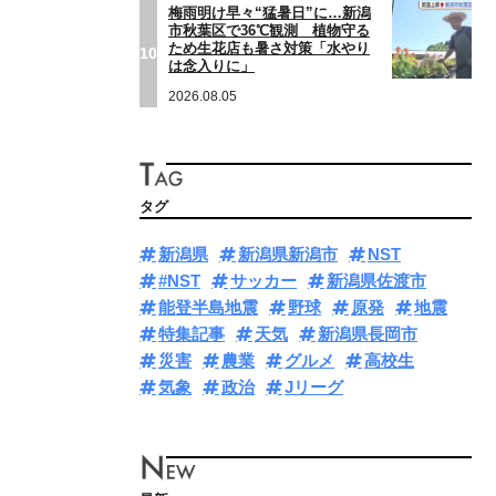
梅雨明け早々“猛暑日”に…新潟
市秋葉区で36℃観測 植物守る
ため生花店も暑さ対策「水やり
10
は念入りに」
2026.08.05
タグ
新潟県
新潟県新潟市
NST
#NST
サッカー
新潟県佐渡市
能登半島地震
野球
原発
地震
特集記事
天気
新潟県長岡市
災害
農業
グルメ
高校生
気象
政治
Jリーグ