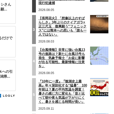
現行犯逮捕
ヨシさん
...
2026.08.05
【長岡花火】「想像以上のすば
らしさ」3年ぶりのナイアガラ×
正三尺玉 復興願う“フェニック
3
ス”には熊本への思いも「誰も一
人ではない」
るだけで
2026.08.03
【台風情報】非常に強い台風13
号の進路は？新たに台風15号も
発生 気象予報士「お盆に影響
4
が出る可能性。最新情報に注意
を」
％への引
2026.08.05
県...
『10年に一度』『観測史上最
高』年々深刻化する“猛暑” 100
年前は？夏の平均気温を調査！
暑さの感じ方に変化も「昔と比
5
べて朝や夜も気温が下がりにく
く、暑さを感じる時間が長い」
2025.09.11