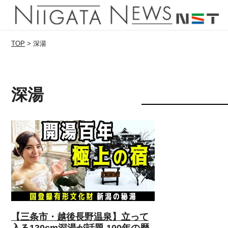
TOP
>
深湯
深湯
【三条市・越後長野温泉】立って
入る130cm深湯が話題 100年の歴