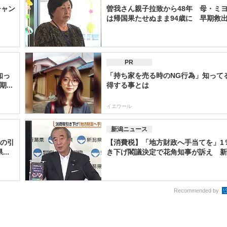
チャン
曽我さん親子拉致から48年 母・ミ
は帰国果たせぬまま94歳に 早期救出願
PR
知っ
「持ち家を売る時のNG行為」知って
..
得する事とは
イエウール
新潟ニュース
への引
【消費税】「地方財政へ手当てを」1
..
き下げ閣議決定で花角知事が訴え 新潟
Recommended by