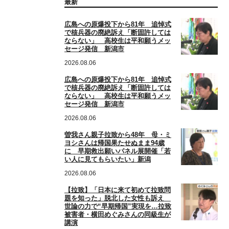
最新
広島への原爆投下から81年 追悼式
で核兵器の廃絶訴え「断固許しては
ならない」 高校生は平和願うメッ
セージ発信 新潟市
2026.08.06
広島への原爆投下から81年 追悼式
で核兵器の廃絶訴え「断固許しては
ならない」 高校生は平和願うメッ
セージ発信 新潟市
2026.08.06
曽我さん親子拉致から48年 母・ミ
ヨシさんは帰国果たせぬまま94歳
に 早期救出願いパネル展開催「若
い人に見てもらいたい」新潟
2026.08.06
【拉致】「日本に来て初めて拉致問
題を知った」脱北した女性も訴え
世論の力で“早期帰国”実現を…拉致
被害者・横田めぐみさんの同級生が
講演