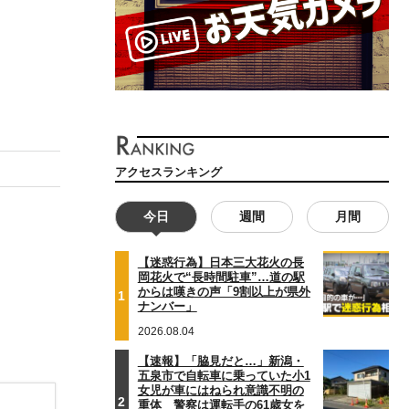
アクセスランキング
今日
週間
月間
【迷惑行為】日本三大花火の長
岡花火で“長時間駐車”…道の駅
からは嘆きの声「9割以上が県外
1
ナンバー」
2026.08.04
【速報】「脇見だと…」新潟・
五泉市で自転車に乗っていた小1
女児が車にはねられ意識不明の
2
重体 警察は運転手の61歳女を