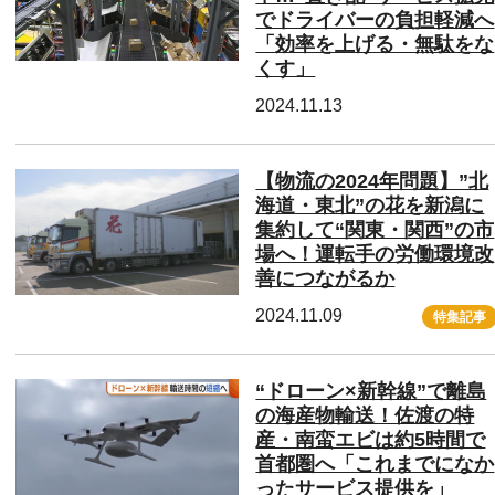
でドライバーの負担軽減へ
「効率を上げる・無駄をな
くす」
2024.11.13
【物流の2024年問題】”北
海道・東北”の花を新潟に
集約して“関東・関西”の市
場へ！運転手の労働環境改
善につながるか
2024.11.09
特集記事
“ドローン×新幹線”で離島
の海産物輸送！佐渡の特
産・南蛮エビは約5時間で
首都圏へ「これまでになか
ったサービス提供を」