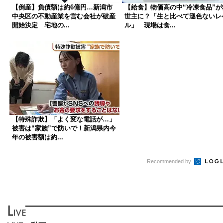
【倒産】負債額は約6億円…新潟市
【給食】物価高の中“冷凍食品”が
中央区の不動産業を営む会社が破産
世主に？「生と比べて遜色ないレ
開始決定 宅地の...
ル」 現場は食...
【特殊詐欺】「よく変な電話が…」
被害は“家族”で防いで！新潟県内今
年の被害額は約...
Recommended by