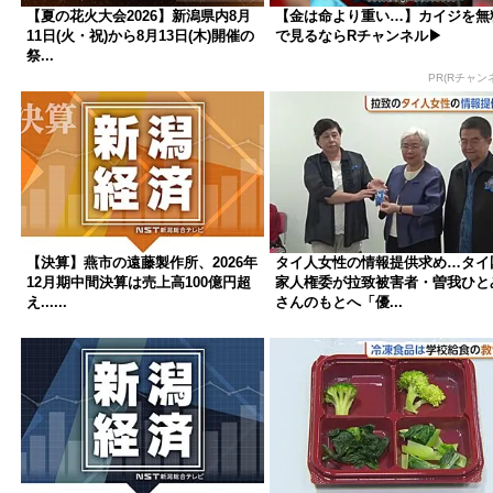
【夏の花火大会2026】新潟県内8月
【金は命より重い…】カイジを無
11日(火・祝)から8月13日(木)開催の
で見るならRチャンネル▶︎
祭...
PR(Rチャン
【決算】燕市の遠藤製作所、2026年
タイ人女性の情報提供求め…タイ
12月期中間決算は売上高100億円超
家人権委が拉致被害者・曽我ひと
え......
さんのもとへ「優...