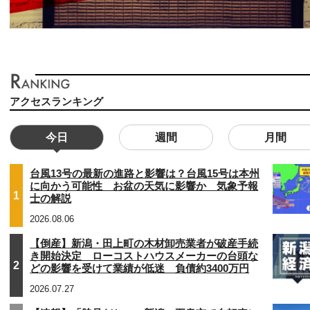
アクセスランキング
今日
週間
月間
台風13号の最新の進路と影響は？台風15号は本州
に向かう可能性 お盆の天気に影響か 気象予報
1
士の解説
2026.08.06
【倒産】新潟・田上町の木材卸売業者が破産手続
き開始決定 ローコストハウスメーカーの台頭な
2
どの影響を受けて業績が低迷 負債約3400万円
2026.07.27