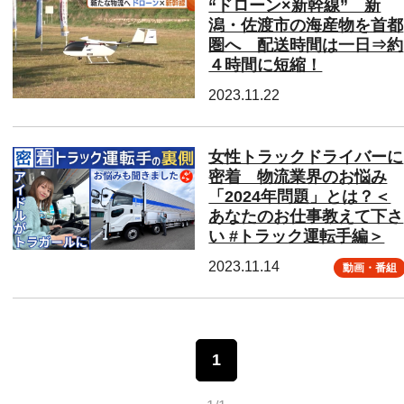
“ドローン×新幹線” 新
潟・佐渡市の海産物を首都
圏へ 配送時間は一日⇒約
４時間に短縮！
2023.11.22
女性トラックドライバーに
密着 物流業界のお悩み
「2024年問題」とは？＜
あなたのお仕事教えて下さ
い #トラック運転手編＞
2023.11.14
動画・番組
1