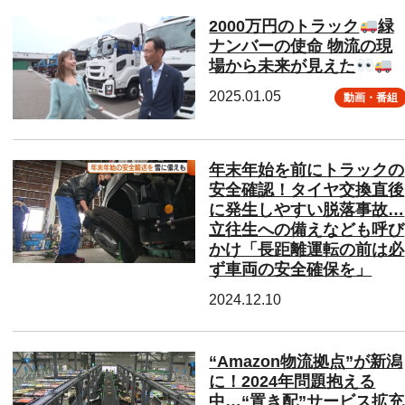
2000万円のトラック
緑
ナンバーの使命 物流の現
場から未来が見えた
2025.01.05
動画・番組
年末年始を前にトラックの
安全確認！タイヤ交換直後
に発生しやすい脱落事故…
立往生への備えなども呼び
かけ「長距離運転の前は必
ず車両の安全確保を」
2024.12.10
“Amazon物流拠点”が新潟
に！2024年問題抱える
中…“置き配”サービス拡充