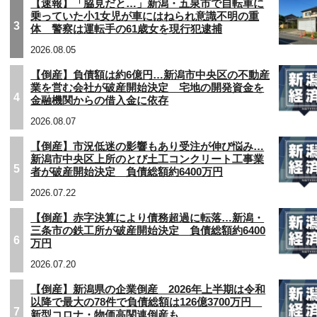
【速報】「脇見だと…」新潟・五泉市で自転車に
乗っていた小1女児が車にはねられ意識不明の重
3
体 警察は運転手の61歳女を現行犯逮捕
2026.08.05
【倒産】負債額は約6億円…新潟市中央区の不動産
業を営む会社が破産開始決定 宅地の開発資金を
4
金融機関からの借入金に依存
2026.08.07
【倒産】市況低迷の影響もあり受注が伸び悩み…
新潟市中央区上所のとび土工コンクリート工事業
5
者が破産開始決定 負債総額約6400万円
2026.07.22
【倒産】赤字決算により債務超過に転落…新潟・
三条市の鉄工所が破産開始決定 負債総額約6400
6
万円
2026.07.20
【倒産】新潟県の企業倒産 2026年上半期は令和
以降で最大の78件で負債総額は126億3700万円
7
新型コロナ・物価高関連倒産も