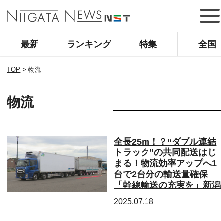
最新
ランキング
特集
全国
TOP
>
物流
物流
全長25m！？“ダブル連結
トラック”の共同配送はじ
まる！物流効率アップへ1
台で2台分の輸送量確保
「幹線輸送の充実を」新潟
2025.07.18