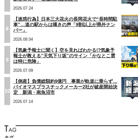
2026.07.24
【迷惑行為】日本三大花火の長岡花火で“長時間駐
車”…道の駅からは嘆きの声「9割以上が県外ナン
8
バー」
2026.08.04
【気象予報士に聞く】空を見ればわかる!?気象予
報士が教える”天気下り坂”のサイン「かなとこ雲
9
は特に危険」
2026.07.09
【倒産】負債総額約9億円 事業が軌道に乗らず…
バイオマスプラスチックメーカー2社が破産開始決
10
定 新潟・南魚沼市
2026.07.14
タグ