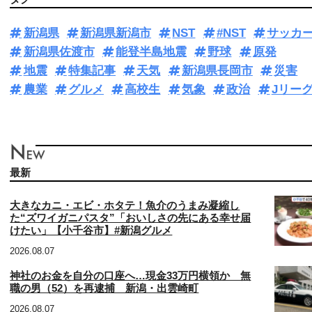
新潟県
新潟県新潟市
NST
#NST
サッカ
新潟県佐渡市
能登半島地震
野球
原発
地震
特集記事
天気
新潟県長岡市
災害
農業
グルメ
高校生
気象
政治
Jリー
最新
大きなカニ・エビ・ホタテ！魚介のうまみ凝縮し
た“ズワイガニパスタ”「おいしさの先にある幸せ届
けたい」【小千谷市】#新潟グルメ
2026.08.07
神社のお金を自分の口座へ…現金33万円横領か 無
職の男（52）を再逮捕 新潟・出雲崎町
2026.08.07