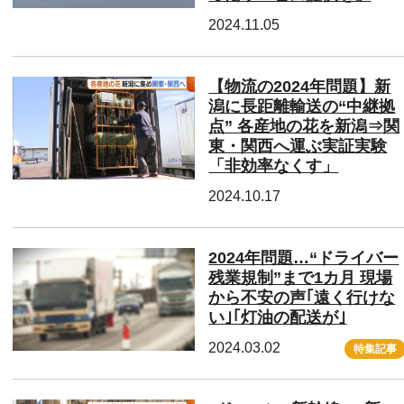
2024.11.05
【物流の2024年問題】新
潟に長距離輸送の“中継拠
点” 各産地の花を新潟⇒関
東・関西へ運ぶ実証実験
「非効率なくす」
2024.10.17
2024年問題…“ドライバー
残業規制”まで1カ月 現場
から不安の声｢遠く行けな
い｣｢灯油の配送が｣
2024.03.02
特集記事