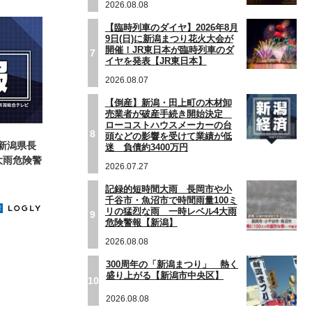
2026.08.08
【臨時列車のダイヤ】2026年8月
9日(日)に新潟まつり花火大会が
開催！JR東日本が臨時列車のダ
7
イヤを発表【JR東日本】
2026.08.07
【倒産】新潟・田上町の木材卸
売業者が破産手続き開始決定
ローコストハウスメーカーの台
8
頭などの影響を受けて業績が低
新潟県長
迷 負債約3400万円
大雨危険警
2026.07.27
記録的短時間大雨 長岡市や小
千谷市・魚沼市で時間雨量100ミ
リの猛烈な雨 一時レベル4大雨
9
危険警報【新潟】
2026.08.08
300周年の「新潟まつり」 熱く
盛り上がる【新潟市中央区】
10
2026.08.08