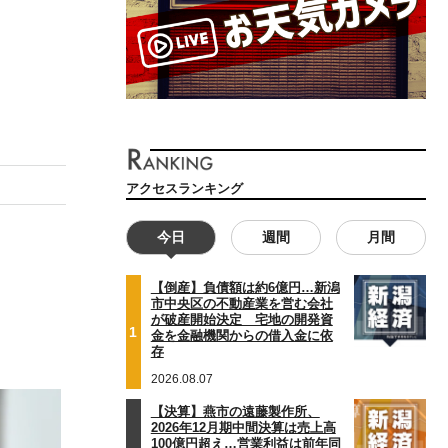
アクセスランキング
今日
週間
月間
【倒産】負債額は約6億円…新潟
市中央区の不動産業を営む会社
が破産開始決定 宅地の開発資
1
金を金融機関からの借入金に依
存
2026.08.07
【決算】燕市の遠藤製作所、
2026年12月期中間決算は売上高
100億円超え…営業利益は前年同