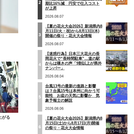
2
期比16%減 円安で仕入コスト
が上昇
2026.08.07
【夏の花火大会2026】新潟県内8
月11日(火・祝)から8月13日(木)
3
開催の祭り・花火大会情報
2026.08.07
【迷惑行為】日本三大花火の長
岡花火で“長時間駐車”…道の駅
からは嘆きの声「9割以上が県外
4
ナンバー」
2026.08.04
台風13号の最新の進路と影響
は？台風15号は本州に向かう可
能性 お盆の天気に影響か 気
5
象予報士の解説
2026.08.06
上がる
【夏の花火大会2026】新潟県内8
月15日(土)から8月17日(月)開催
6
の祭り・花火大会情報