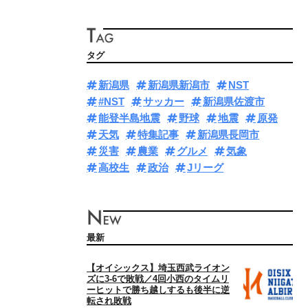
タグ
新潟県
新潟県新潟市
NST
#NST
サッカー
新潟県佐渡市
能登半島地震
野球
地震
原発
天気
特集記事
新潟県長岡市
災害
農業
グルメ
気象
高校生
政治
Jリーグ
最新
【オイシックス】埼玉西武ライオン
ズに3‐6で敗戦／4回小西のタイムリ
ーヒットで勝ち越しするも後半に逆
転され敗戦