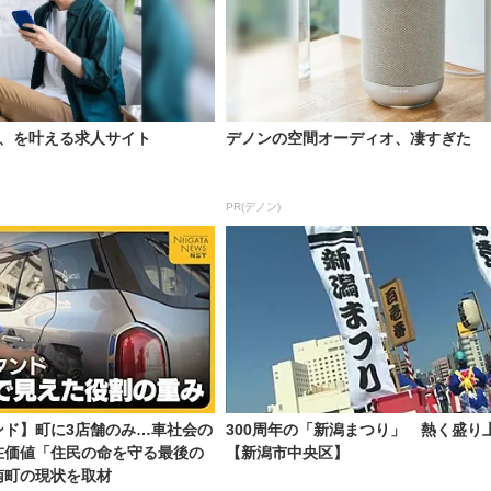
い、を叶える求人サイト
デノンの空間オーディオ、凄すぎた
PR(デノン)
ンド】町に3店舗のみ…車社会の
300周年の「新潟まつり」 熱く盛り
在価値「住民の命を守る最後の
【新潟市中央区】
南町の現状を取材