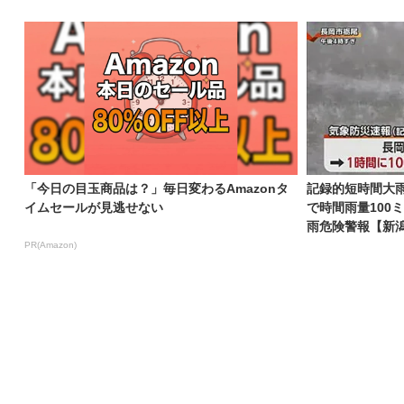
「今日の目玉商品は？」毎日変わるAmazonタ
記録的短時間大
イムセールが見逃せない
で時間雨量100
雨危険警報【新
PR(Amazon)