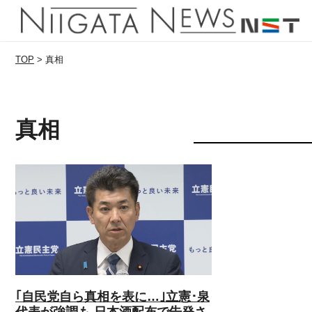
TOP
>
真相
真相
｢自民党自ら真相を表に…｣立憲･泉
代表が強調も 日本酒配布で告発さ