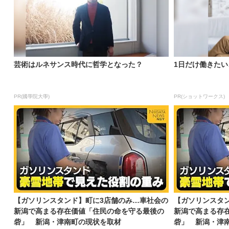
芸術はルネサンス時代に哲学となった？
1日だけ働きた
PR(國學院大學)
PR(ショットワークス)
【ガソリンスタンド】町に3店舗のみ…車社会の
【ガソリンスタ
新潟で高まる存在価値「住民の命を守る最後の
新潟で高まる存
砦」 新潟・津南町の現状を取材
砦」 新潟・津