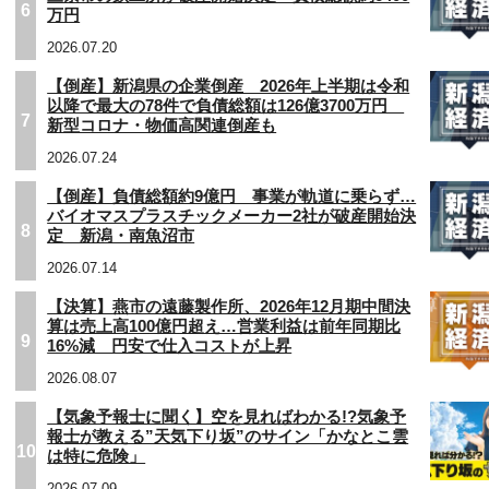
6
万円
2026.07.20
【倒産】新潟県の企業倒産 2026年上半期は令和
以降で最大の78件で負債総額は126億3700万円
7
新型コロナ・物価高関連倒産も
2026.07.24
【倒産】負債総額約9億円 事業が軌道に乗らず…
バイオマスプラスチックメーカー2社が破産開始決
8
定 新潟・南魚沼市
2026.07.14
【決算】燕市の遠藤製作所、2026年12月期中間決
算は売上高100億円超え…営業利益は前年同期比
9
16%減 円安で仕入コストが上昇
2026.08.07
【気象予報士に聞く】空を見ればわかる!?気象予
報士が教える”天気下り坂”のサイン「かなとこ雲
10
は特に危険」
2026.07.09