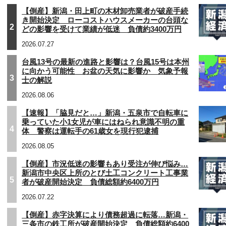
【倒産】新潟・田上町の木材卸売業者が破産手続
き開始決定 ローコストハウスメーカーの台頭な
2
どの影響を受けて業績が低迷 負債約3400万円
2026.07.27
台風13号の最新の進路と影響は？台風15号は本州
に向かう可能性 お盆の天気に影響か 気象予報
3
士の解説
2026.08.06
【速報】「脇見だと…」新潟・五泉市で自転車に
乗っていた小1女児が車にはねられ意識不明の重
4
体 警察は運転手の61歳女を現行犯逮捕
2026.08.05
【倒産】市況低迷の影響もあり受注が伸び悩み…
新潟市中央区上所のとび土工コンクリート工事業
5
者が破産開始決定 負債総額約6400万円
2026.07.22
【倒産】赤字決算により債務超過に転落…新潟・
三条市の鉄工所が破産開始決定 負債総額約6400