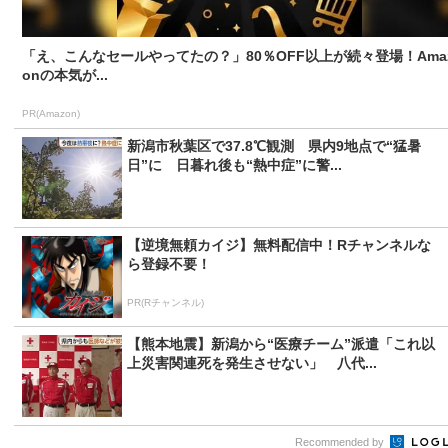
「え、こんなセールやってたの？」80％OFF以上が続々登場！Ama
onの本気が...
PR(Amazon)
新潟市秋葉区で37.8℃観測 県内9地点で“猛暑
日”に 日暮れ後も“熱中症”に警...
【逆境無頼カイジ】無料配信中！Rチャンネルな
ら登録不要！
PR(Rチャンネル)
【熊本地震】新潟から“医療チーム”派遣「これ以
上災害関連死を発生させない」 八代...
Recommended by