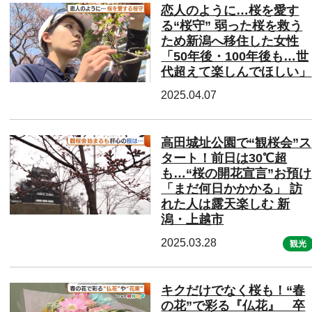
恋人のように…桜を愛す
る“桜守” 弱った桜を救う
ため新潟へ移住した女性
「50年後・100年後も…世
代超えて楽しんでほしい」
2025.04.07
高田城址公園で“観桜会”ス
タート！前日は30℃超
も…“桜の開花宣言”お預け
「まだ何日かかかる」 訪
れた人は露天楽しむ 新
潟・上越市
2025.03.28
観光
キクだけでなく桜も！“春
の花”で彩る『仏花』 卒