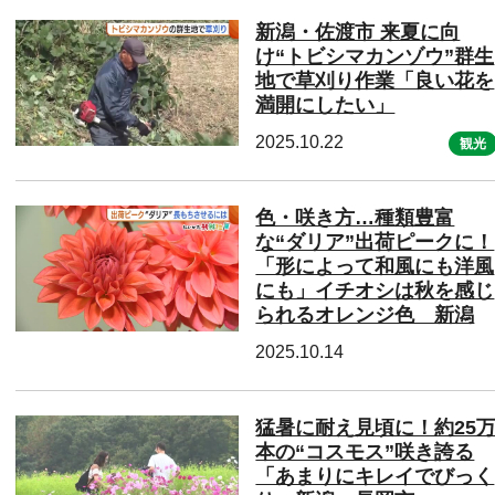
新潟・佐渡市 来夏に向
け“トビシマカンゾウ”群生
地で草刈り作業「良い花を
満開にしたい」
2025.10.22
観光
色・咲き方…種類豊富
な“ダリア”出荷ピークに！
「形によって和風にも洋風
にも」イチオシは秋を感じ
られるオレンジ色 新潟
2025.10.14
猛暑に耐え見頃に！約25
本の“コスモス”咲き誇る
「あまりにキレイでびっく