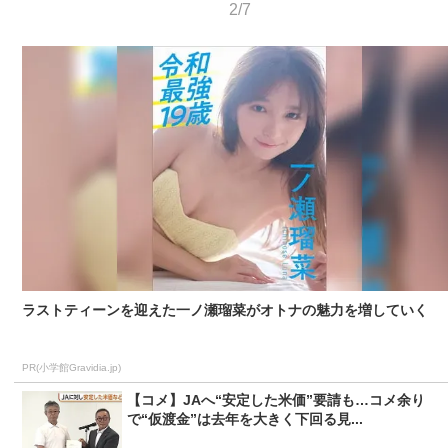
2/7
ラストティーンを迎えた一ノ瀬瑠菜がオトナの魅力を増していく
PR(小学館Gravidia.jp)
【コメ】JAへ“安定した米価”要請も…コメ余り
で“仮渡金”は去年を大きく下回る見...