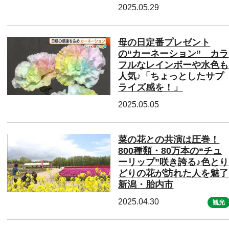
2025.05.29
母の日定番プレゼント
の“カーネーション” カラ
フルなレインボーや水色も
人気♪「ちょっとしたサプ
ライズ感を！」
2025.05.05
菜の花との共演は圧巻！
800種類・80万本の“チュ
ーリップ”咲き誇る♪色とり
どりの花が訪れた人を魅了
新潟・胎内市
2025.04.30
観光