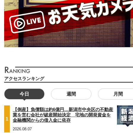
アクセスランキング
今日
週間
月間
【倒産】負債額は約6億円…新潟市中央区の不動産
業を営む会社が破産開始決定 宅地の開発資金を
1
金融機関からの借入金に依存
2026.08.07