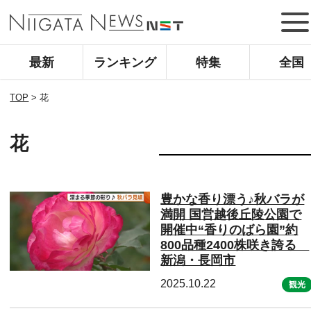
最新
ランキング
特集
全国
TOP
>
花
花
豊かな香り漂う♪秋バラが
満開 国営越後丘陵公園で
開催中“香りのばら園”約
800品種2400株咲き誇る
新潟・長岡市
2025.10.22
観光