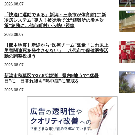
2026.08.07
「快適に運動できる」新潟・三条市が体育館に“新
冷房システム”導入！被災地では“避難所の暑さ対
策”急務に…他市町村から熱い視線
2026.08.07
【熊本地震】新潟から“医療チーム”派遣「これ以上
災害関連死を発生させない」 八代市で保健医療活
動の調整役担う
2026.08.07
新潟市秋葉区で37.8℃観測 県内9地点で“猛暑
日”に 日暮れ後も“熱中症”に警戒を
2026.08.07