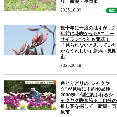
り」新潟・長岡市
2025.10.09
観光
数十年に一度のはずが…2
年前に花咲かせた“ニュー
サイラン”今年も開花！
「見られないと思っていた
からうれしい」新潟・見附
市
2025.06.19
色とりどりの“シャクヤ
ク”が見頃に！約40品種
2000株…個性あふれるシ
ャクヤク咲き誇る「自分の
推し花を探して」新潟・五
泉市