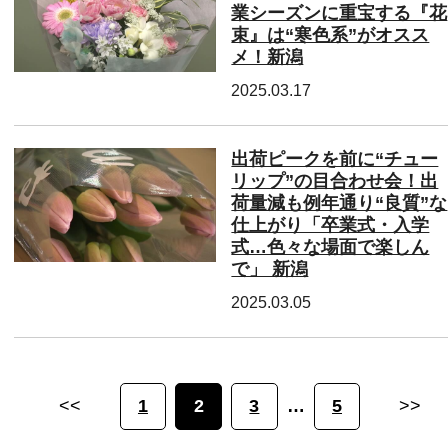
業シーズンに重宝する『花
束』は“寒色系”がオスス
メ！新潟
2025.03.17
出荷ピークを前に“チュー
リップ”の目合わせ会！出
荷量減も例年通り“良質”な
仕上がり「卒業式・入学
式…色々な場面で楽しん
で」 新潟
2025.03.05
<<
1
2
3
5
>>