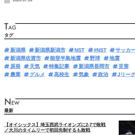
タグ
新潟県
新潟県新潟市
NST
#NST
サッカ
新潟県佐渡市
能登半島地震
野球
地震
原発
天気
特集記事
新潟県長岡市
災害
農業
グルメ
高校生
気象
政治
Jリー
最新
【オイシックス】埼玉西武ライオンズに2-7で敗戦
／大川のタイムリーで初回先制するも敗戦