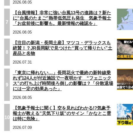
2026.08.05
【台風情報】非常に強い台風13号の進路は？新た
に“台風のたまご”熱帯低気圧も発生 気象予報士
7
「お盆前後に影響も。最新情報の確認を」
2026.08.05
【注目の新潟・長岡土産】マツコ・デラックスも
絶賛！？JR長岡駅で見つけた“買って帰りたい”土
8
産品と名物
2026.07.31
「東京に帰れない…」長岡花火で最終の新幹線乗
れず124人が付近施設で一夜明かす “フェニック
ス”の打ち上げ時間後ろ倒しの影響は？「分散退場
9
には一定の効果あった」
2026.08.05
【気象予報士に聞く】空を見ればわかる!?気象予
報士が教える”天気下り坂”のサイン「かなとこ雲
10
は特に危険」
2026.07.09