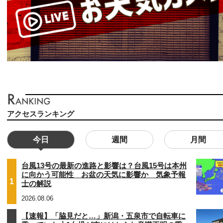
アクセスランキング
今日
週間
月間
台風13号の最新の進路と影響は？台風15号は本州
に向かう可能性 お盆の天気に影響か 気象予報
1
士の解説
2026.08.06
【速報】「脇見だと…」新潟・五泉市で自転車に