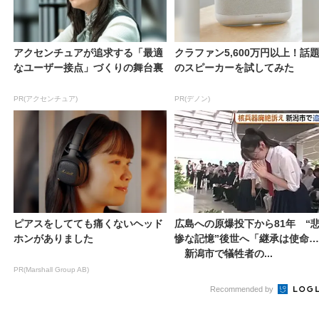
アクセンチュアが追求する「最適
クラファン5,600万円以上！話
なユーザー接点」づくりの舞台裏
のスピーカーを試してみた
PR(アクセンチュア)
PR(デノン)
ピアスをしてても痛くないヘッド
広島への原爆投下から81年 “
ホンがありました
惨な記憶”後世へ「継承は使命」
新潟市で犠牲者の...
PR(Marshall Group AB)
Recommended by