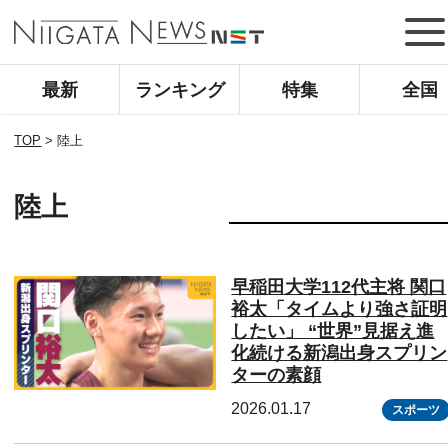
最新
ランキング
特集
全国
TOP
>
陸上
陸上
早稲田大学112代主将 関口
裕太「タイムより強さ証明
したい」 “世界”見据え進
化続ける新潟出身スプリン
ターの素顔
2026.01.17
スポーツ