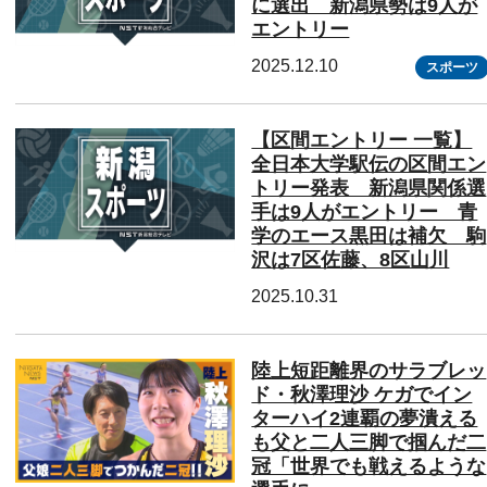
に選出 新潟県勢は9人が
エントリー
2025.12.10
スポーツ
【区間エントリー 一覧】
全日本大学駅伝の区間エン
トリー発表 新潟県関係選
手は9人がエントリー 青
学のエース黒田は補欠 駒
沢は7区佐藤、8区山川
2025.10.31
陸上短距離界のサラブレッ
ド・秋澤理沙 ケガでイン
ターハイ2連覇の夢潰える
も父と二人三脚で掴んだ二
冠「世界でも戦えるような