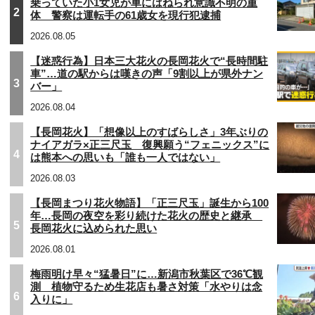
乗っていた小1女児が車にはねられ意識不明の重
2
体 警察は運転手の61歳女を現行犯逮捕
2026.08.05
【迷惑行為】日本三大花火の長岡花火で“長時間駐
車”…道の駅からは嘆きの声「9割以上が県外ナン
3
バー」
2026.08.04
【長岡花火】「想像以上のすばらしさ」3年ぶりの
ナイアガラ×正三尺玉 復興願う“フェニックス”に
4
は熊本への思いも「誰も一人ではない」
2026.08.03
【長岡まつり花火物語】「正三尺玉」誕生から100
年…長岡の夜空を彩り続けた花火の歴史と継承
5
長岡花火に込められた思い
2026.08.01
梅雨明け早々“猛暑日”に…新潟市秋葉区で36℃観
測 植物守るため生花店も暑さ対策「水やりは念
6
入りに」