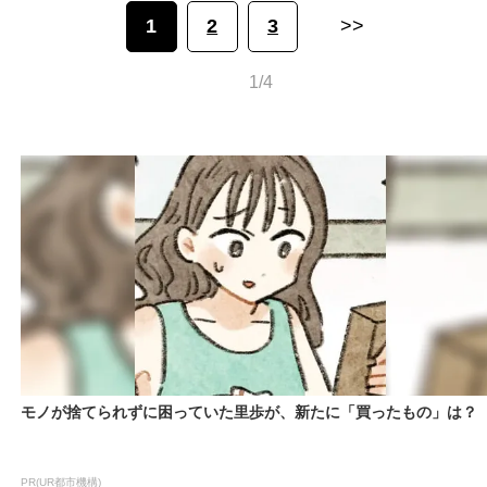
1
2
3
>>
1/4
モノが捨てられずに困っていた里歩が、新たに「買ったもの」は？
PR(UR都市機構)