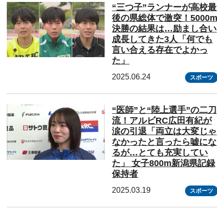
“三つ子”ランナーが高校最
後の県総体で激突！5000
決勝の結果は…励まし合い
成長してきた3人「何でも
言い合える存在でよかっ
た」
2025.06.24
スポーツ
“医師”と“陸上選手”の二刀
流！アルビRC広田有紀が
涙の引退「両立は大変じゃ
なかったと言ったら嘘にな
るが…とても充実してい
た」 女子800m新潟県記録
保持者
2025.03.19
スポーツ