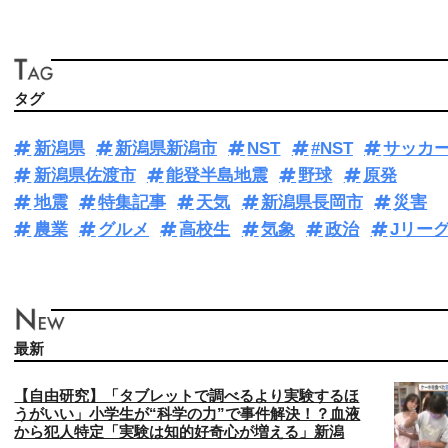
タグ
新潟県
新潟県新潟市
NST
#NST
サッカ
新潟県佐渡市
能登半島地震
野球
原発
地震
特集記事
天気
新潟県長岡市
災害
農業
グルメ
高校生
気象
政治
Jリー
最新
【自由研究】「タブレットで調べるより実験するほ
うがいい」小学生が“科学の力”で事件解決！？血液
から犯人特定「実験は知的好奇心が増える」新潟