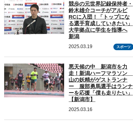
競歩の元世界記録保持者・
鈴木雄介コーチがアルビ
RCに入団！「トップにな
る選手育成していきたい」
大学拠点に学生を指導へ
新潟
2025.03.19
スポーツ
悪天候の中 新潟市を力
走！新潟ハーフマラソン
山の妖精がゲストランナ
ー 服部勇馬選手はランナ
ーを応援「僕も走りたい」
【新潟市】
2025.03.16