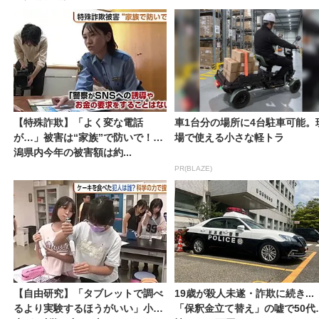
【特殊詐欺】「よく変な電話
車1台分の場所に4台駐車可能。
が…」被害は“家族”で防いで！新
場で使える小さな軽トラ
潟県内今年の被害額は約...
PR(BLAZE)
【自由研究】「タブレットで調べ
19歳が殺人未遂・詐欺に続き...
るより実験するほうがいい」小学
「保釈金立て替え」の嘘で50代