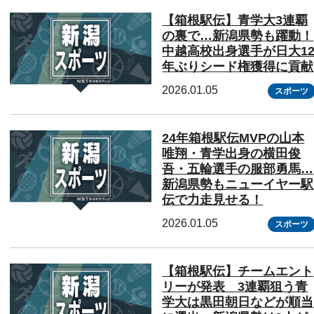
【箱根駅伝】青学大3連覇
の裏で…新潟県勢も躍動！
中越高校出身選手が日大1
年ぶりシード権獲得に貢献
2026.01.05
スポーツ
24年箱根駅伝MVPの山本
唯翔・青学出身の横田俊
吾・五輪選手の服部勇馬…
新潟県勢もニューイヤー駅
伝で力走見せる！
2026.01.05
スポーツ
【箱根駅伝】チームエント
リーが発表 3連覇狙う青
学大は黒田朝日などが順当