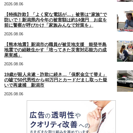
2026.08.06
【特殊詐欺】「よく変な電話が…」被害は“家族”で
防いで！新潟県内今年の被害額は約14億円 お盆を
前に警察が呼びかけ「家族みんなで対策を」
2026.08.06
【熊本地震】新潟市の職員が被災地支援 能登半島
地震での経験生かす「培ってきた災害対応能力の成
果実感」
2026.08.06
19歳が殺人未遂・詐欺に続き…「保釈金立て替え」
の嘘で50代男性から40万円とカードだまし取った疑
いで再逮捕 新潟市
2026.08.06