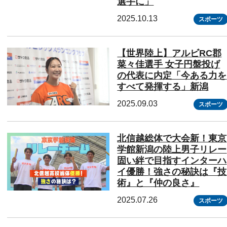
選手に」
2025.10.13
スポーツ
【世界陸上】アルビRC郡
菜々佳選手 女子円盤投げ
の代表に内定「今ある力を
すべて発揮する」新潟
2025.09.03
スポーツ
北信越総体で大会新！東京
学館新潟の陸上男子リレー
固い絆で目指すインターハ
イ優勝！強さの秘訣は『技
術』と『仲の良さ』
2025.07.26
スポーツ