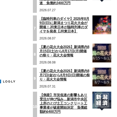
迷 負債約3400万円
2026.07.27
【臨時列車のダイヤ】2026年8月
9日(日)に新潟まつり花火大会が
開催！JR東日本が臨時列車のダ
7
イヤを発表【JR東日本】
2026.08.07
【夏の花火大会2026】新潟県内8
月15日(土)から8月17日(月)開催
8
の祭り・花火大会情報
2026.08.08
【夏の花火大会2026】新潟県内8
月7日(金)から8月9日(日)開催の祭
9
り・花火大会情報
2026.07.31
【倒産】市況低迷の影響もあり
受注が伸び悩み…新潟市中央区
上所のとび土工コンクリート工
10
事業者が破産開始決定 負債総
額約6400万円