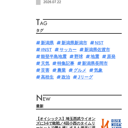
2026.07.22
タグ
新潟県
新潟県新潟市
NST
#NST
サッカー
新潟県佐渡市
能登半島地震
野球
地震
原発
天気
特集記事
新潟県長岡市
災害
農業
グルメ
気象
高校生
政治
Jリーグ
最新
【オイシックス】埼玉西武ライオン
ズに3‐6で敗戦／4回小西のタイムリ
ーヒットで勝ち越しするも後半に逆