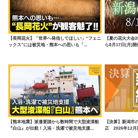
【長岡花火】「世界へ発信してほしい」“フェニ
【夏の花火大会20
ックス”には被災地・熊本への思いも「...
ら8月17日(月)開
【熊本地震】派遣要請から数時間で大型浚渫船
【決算】新潟市
『白山』が出航！入浴・洗濯で被災地支援...
正 2026年12