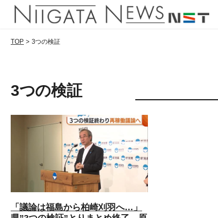
TOP
>
3つの検証
3つの検証
「議論は福島から柏崎刈羽へ…」
県”3つの検証”とりまとめ終了 原