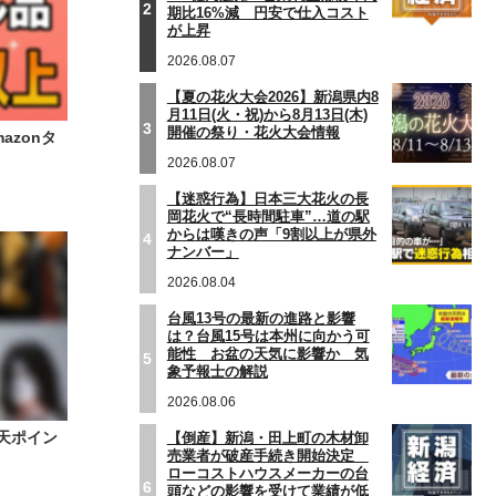
2
期比16%減 円安で仕入コスト
が上昇
2026.08.07
【夏の花火大会2026】新潟県内8
月11日(火・祝)から8月13日(木)
3
開催の祭り・花火大会情報
zonタ
2026.08.07
【迷惑行為】日本三大花火の長
岡花火で“長時間駐車”…道の駅
からは嘆きの声「9割以上が県外
4
ナンバー」
2026.08.04
台風13号の最新の進路と影響
は？台風15号は本州に向かう可
能性 お盆の天気に影響か 気
5
象予報士の解説
2026.08.06
天ポイン
【倒産】新潟・田上町の木材卸
売業者が破産手続き開始決定
ローコストハウスメーカーの台
6
頭などの影響を受けて業績が低