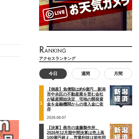
アクセスランキング
今日
週間
月間
【倒産】負債額は約6億円…新潟
市中央区の不動産業を営む会社
が破産開始決定 宅地の開発資
1
金を金融機関からの借入金に依
存
2026.08.07
【決算】燕市の遠藤製作所、
2026年12月期中間決算は売上高
100億円超え…営業利益は前年同