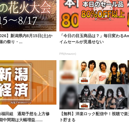
26】新潟県内8月15日(土)か
「今日の目玉商品は？」毎日変わるAma
催の祭り・...
イムセールが見逃せない
PR(Amazon)
の福田組 通期予想を上方修
【無料】洋楽ロック配信中！視聴で楽
月期中間期は大幅増益…...
ト貯まる