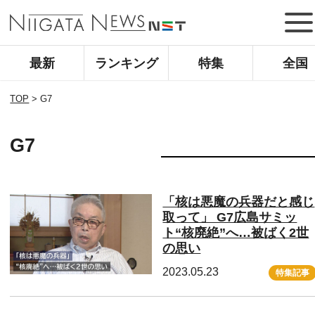
最新
ランキング
特集
全国
TOP
>
G7
G7
「核は悪魔の兵器だと感じ
取って」 G7広島サミッ
ト“核廃絶”へ…被ばく2世
の思い
2023.05.23
特集記事