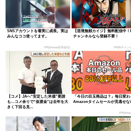
SNSアカウントを着実に成長。実は
【逆境無頼カイジ】無料配信中！
みんなココ使ってます。
チャンネルなら登録不要！
PR(Dreaw合同会社)
PR(Rチャン
【コメ】JAへ“安定した米価”要請
「今日の目玉商品は？」毎日変わ
も…コメ余りで“仮渡金”は去年を大
Amazonタイムセールが見逃せな
きく下回る見...
PR(Ama