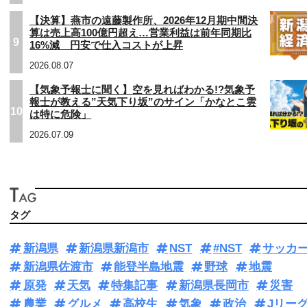
【決算】燕市の遠藤製作所、2026年12月期中間決
算は売上高100億円超え…営業利益は前年同期比
9
16%減 円安で仕入コストが上昇
2026.08.07
【気象予報士に聞く】空を見ればわかる!?気象予
報士が教える”天気下り坂”のサイン「かなとこ雲
10
は特に危険」
2026.07.09
タグ
新潟県
新潟県新潟市
NST
#NST
サッカ
新潟県佐渡市
能登半島地震
野球
地震
原発
天気
特集記事
新潟県長岡市
災害
農業
グルメ
高校生
気象
政治
Jリー