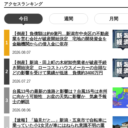
アクセスランキング
今日
週間
月間
【倒産】負債額は約6億円…新潟市中央区の不動産
業を営む会社が破産開始決定 宅地の開発資金を
1
金融機関からの借入金に依存
2026.08.07
【倒産】新潟・田上町の木材卸売業者が破産手続
き開始決定 ローコストハウスメーカーの台頭な
2
どの影響を受けて業績が低迷 負債約3400万円
2026.07.27
台風13号の最新の進路と影響は？台風15号は本州
に向かう可能性 お盆の天気に影響か 気象予報
3
士の解説
2026.08.06
【速報】「脇見だと…」新潟・五泉市で自転車に
乗っていた小1女児が車にはねられ意識不明の重