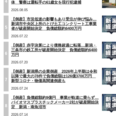
4
体 警察は運転手の61歳女を現行犯逮捕
2026.08.05
【倒産】市況低迷の影響もあり受注が伸び悩み…
新潟市中央区上所のとび土工コンクリート工事業
5
者が破産開始決定 負債総額約6400万円
2026.07.22
【倒産】赤字決算により債務超過に転落…新潟・
三条市の鉄工所が破産開始決定 負債総額約6400
6
万円
2026.07.20
【倒産】新潟県の企業倒産 2026年上半期は令和
以降で最大の78件で負債総額は126億3700万円
7
新型コロナ・物価高関連倒産も
2026.07.24
【倒産】負債総額約9億円 事業が軌道に乗らず…
バイオマスプラスチックメーカー2社が破産開始決
8
定 新潟・南魚沼市
2026.07.14