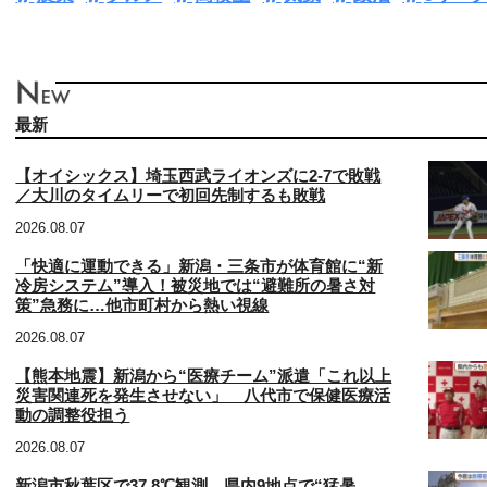
最新
【オイシックス】埼玉西武ライオンズに2-7で敗戦
／大川のタイムリーで初回先制するも敗戦
2026.08.07
「快適に運動できる」新潟・三条市が体育館に“新
冷房システム”導入！被災地では“避難所の暑さ対
策”急務に…他市町村から熱い視線
2026.08.07
【熊本地震】新潟から“医療チーム”派遣「これ以上
災害関連死を発生させない」 八代市で保健医療活
動の調整役担う
2026.08.07
新潟市秋葉区で37.8℃観測 県内9地点で“猛暑