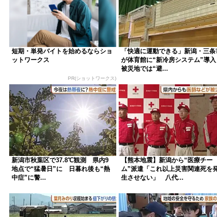
短期・単発バイトを始めるならショ
「快適に運動できる」新潟・三条
ットワークス
が体育館に“新冷房システム”導入
被災地では“避...
PR(ショットワークス)
新潟市秋葉区で37.8℃観測 県内9
【熊本地震】新潟から“医療チー
地点で“猛暑日”に 日暮れ後も“熱
ム”派遣「これ以上災害関連死を
中症”に警...
生させない」 八代...