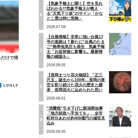
【気象予報士に聞く】空を見れ
ばわかる!?気象予報士が教え
る”天気下り坂”のサイン「かな
6
とこ雲は特に危険」
2026.07.09
【台風情報】非常に強い台風13
号の進路は？新たに“台風のたま
ご”熱帯低気圧も発生 気象予報
7
士「お盆前後に影響も。最新情
報の確認を」
るだけで得
2026.08.05
【長岡まつり花火物語】「正三
尺玉」誕生から100年…長岡の夜
空を彩り続けた花火の歴史と継
8
承 長岡花火に込められた思い
2026.08.01
“消費税”引き下げに新潟県知事
「地方財政へ手当てを」 全市
町村分あわせ約400億円の減収見
9
込み
2026.08.05