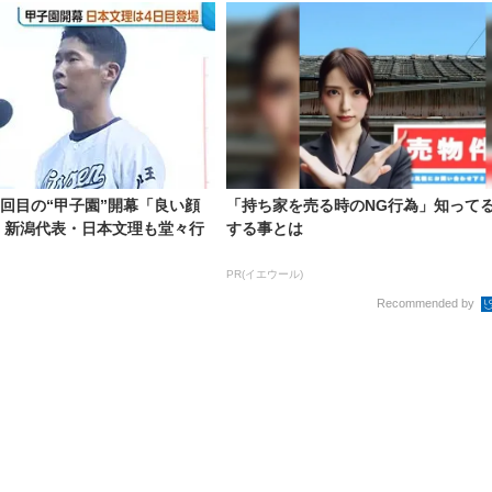
8回目の“甲子園”開幕「良い顔
「持ち家を売る時のNG行為」知って
 新潟代表・日本文理も堂々行
する事とは
PR(イエウール)
Recommended by