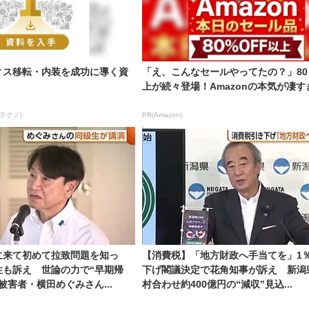
ィス移転・内装を成功に導く資
「え、こんなセールやってたの？」80
上が続々登場！Amazonの本気が凄す
テクノ)
PR(Amazon)
に来て初めて拉致問題を知っ
【消費税】「地方財政へ手当てを」1
性も訴え 世論の力で“早期帰
下げ閣議決定で花角知事が訴え 新潟
被害者・横田めぐみさん...
村合わせ約400億円の“減収”見込...