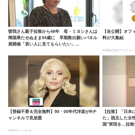
曽我さん親子拉致から48年 母・ミヨシさんは
【全公開】オフ
帰国果たせぬまま94歳に 早期救出願いパネル
料が大集結
展開催「若い人に見てもらいたい」...
PR(株式会社アルファー
【登録不要＆完全無料】90・00年代洋楽がRチ
【拉致】「日本
ャンネルで見放題
た」脱北した女
国”実現を…拉致
PR(Rチャンネル)