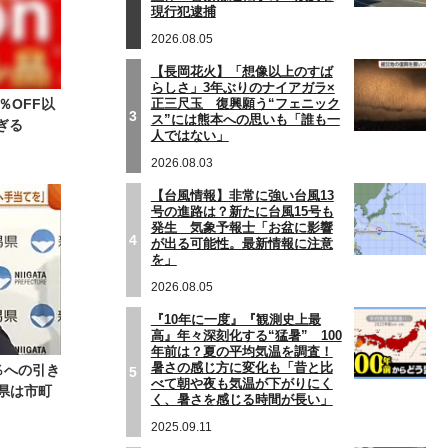
現行犯逮捕
2026.08.05
【長岡花火】「想像以上のすば
らしさ」3年ぶりのナイアガラ×
正三尺玉 復興願う“フェニック
％OFF以
3
ス”には熊本への思いも「誰も一
ぎる
人ではない」
2026.08.03
【台風情報】非常に強い台風13
号の進路は？新たに台風15号も
発生 気象予報士「お盆に影響
4
が出る可能性。最新情報に注意
を」
2026.08.05
『10年に一度』『観測史上最
高』年々深刻化する“猛暑” 100
年前は？夏の平均気温を調査！
暑さの感じ方に変化も「昔と比
％への引き
5
べて朝や夜も気温が下がりにく
県は市町
く、暑さを感じる時間が長い」
2025.09.11