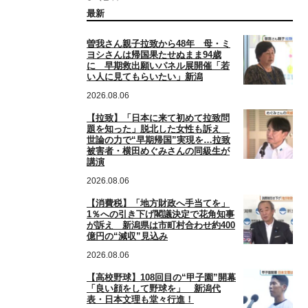
最新
曽我さん親子拉致から48年 母・ミ
ヨシさんは帰国果たせぬまま94歳
に 早期救出願いパネル展開催「若
い人に見てもらいたい」新潟
2026.08.06
【拉致】「日本に来て初めて拉致問
題を知った」脱北した女性も訴え
世論の力で“早期帰国”実現を…拉致
被害者・横田めぐみさんの同級生が
講演
2026.08.06
【消費税】「地方財政へ手当てを」
1％への引き下げ閣議決定で花角知事
が訴え 新潟県は市町村合わせ約400
億円の“減収”見込み
2026.08.06
【高校野球】108回目の“甲子園”開幕
「良い顔をして野球を」 新潟代
表・日本文理も堂々行進！