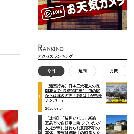
アクセスランキング
今日
週間
月間
【迷惑行為】日本三大花火の長
岡花火で“長時間駐車”…道の駅
からは嘆きの声「9割以上が県外
1
ナンバー」
2026.08.04
【速報】「脇見だと…」新潟・
五泉市で自転車に乗っていた小1
女児が車にはねられ意識不明の
2
重体 警察は運転手の61歳女を