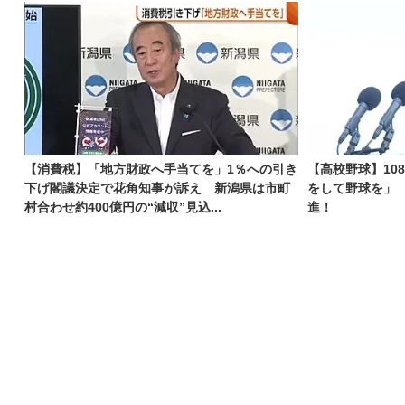
【消費税】「地方財政へ手当てを」1％への引き
【高校野球】10
下げ閣議決定で花角知事が訴え 新潟県は市町
をして野球を」
村合わせ約400億円の“減収”見込...
進！