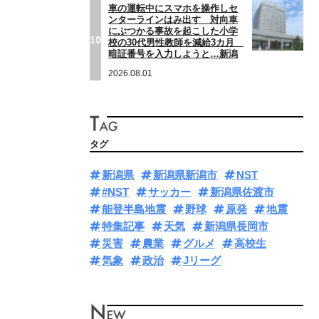
車の運転中にスマホを操作しセ
ンターラインはみ出す 対向車
にぶつかる事故を起こした小学
10
校の30代男性教師を減給3カ月
暗証番号を入力しようと…新潟
2026.08.01
タグ
新潟県
新潟県新潟市
NST
#NST
サッカー
新潟県佐渡市
能登半島地震
野球
原発
地震
特集記事
天気
新潟県長岡市
災害
農業
グルメ
高校生
気象
政治
Jリーグ