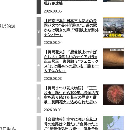
現行犯逮捕
2026.08.05
【迷惑行為】日本三大花火の長
岡花火で“長時間駐車”…道の駅
選択的週
からは嘆きの声「9割以上が県外
3
ナンバー」
2026.08.04
【長岡花火】「想像以上のすば
らしさ」3年ぶりのナイアガラ×
正三尺玉 復興願う“フェニック
4
ス”には熊本への思いも「誰も一
人ではない」
2026.08.03
【長岡まつり花火物語】「正三
尺玉」誕生から100年…長岡の夜
空を彩り続けた花火の歴史と継
5
承 長岡花火に込められた思い
2026.08.01
【台風情報】非常に強い台風13
号の進路は？新たに“台風のたま
ご”熱帯低気圧も発生 気象予報
3日制を