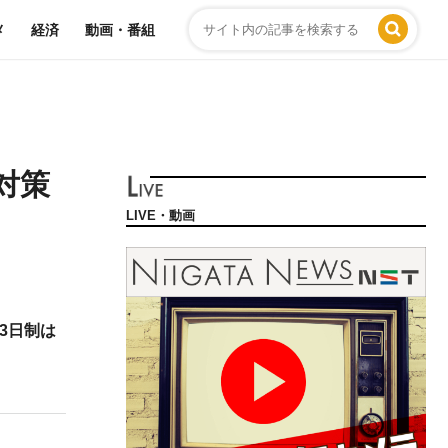
メ
経済
動画・番組
対策
LIVE・動画
3日制は