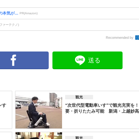
本気が...
PR(Amazon)
ファーテクノ)
Recommended by
送る
観光
ンす
“次世代型電動車いす”で観光充実を
要・折りたたみ可能 新潟・上越妙高で
観光