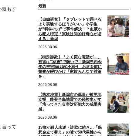
最新
い気もす
【自由研究】「タブレットで調べる
より実験するほうがいい」小学生
が“科学の力”で事件解決！？血液か
ら犯人特定「実験は知的好奇心が増
える」新潟
2026.08.06
【特殊詐欺】「よく変な電話が…」
被害は“家族”で防いで！新潟県内今
年の被害額は約14億円 お盆を前に
警察が呼びかけ「家族みんなで対策
を」
2026.08.06
【熊本地震】新潟市の職員が被災地
支援 能登半島地震での経験生かす
「培ってきた災害対応能力の成果実
感」
2026.08.06
と言って
19歳が殺人未遂・詐欺に続き…「保
釈金立て替え」の嘘で50代男性から