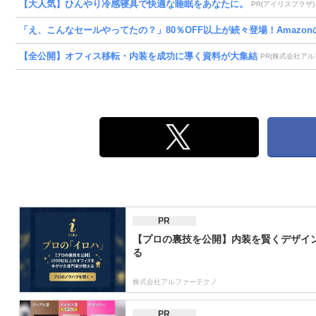
【大人気】ひんやり冷感寝具で快適な睡眠をあなたに。
PR(アイリスプラザ)
「え、こんなセールやってたの？」80％OFF以上が続々登場！Amazonの
【全公開】オフィス移転・内装を成功に導く資料が大集結
PR(株式会社アル
PR
【プロの裏技を公開】内装を賢くデザイ
る
株式会社アルファーテクノ
PR