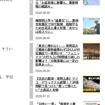
6
士「お盆前後に影響も。最新情
報の確認を」
2026.08.05
梅雨明け早々“猛暑日”に…新潟
市秋葉区で36℃観測 植物守る
ため生花店も暑さ対策「水やり
7
は念入りに」
2026.08.05
「東京に帰れない…」長岡花火
、そうい
で最終の新幹線乗れず124人が付
近施設で一夜明かす “フェニッ
クス”の打ち上げ時間後ろ倒しの
8
影響は？「分散退場には一定の
効果あった」
2026.08.05
る。平日
【注目の新潟・長岡土産】マツ
コ・デラックスも絶賛！？JR長
岡駅で見つけた“買って帰りた
9
い”土産品と名物
2026.07.31
『10年に一度』『観測史上最