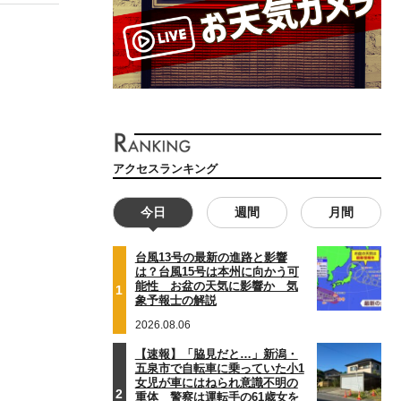
アクセスランキング
今日
週間
月間
台風13号の最新の進路と影響
は？台風15号は本州に向かう可
能性 お盆の天気に影響か 気
1
象予報士の解説
2026.08.06
【速報】「脇見だと…」新潟・
五泉市で自転車に乗っていた小1
女児が車にはねられ意識不明の
2
重体 警察は運転手の61歳女を