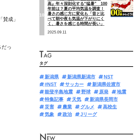
高』年々深刻化する“猛暑” 100
年前は？夏の平均気温を調査！
暑さの感じ方に変化も「昔と比
10
べて朝や夜も気温が下がりにく
「賛成」
く、暑さを感じる時間が長い」
2025.09.11
％だっ
タグ
新潟県
新潟県新潟市
NST
#NST
サッカー
新潟県佐渡市
能登半島地震
野球
原発
地震
特集記事
天気
新潟県長岡市
災害
農業
グルメ
高校生
気象
政治
Jリーグ