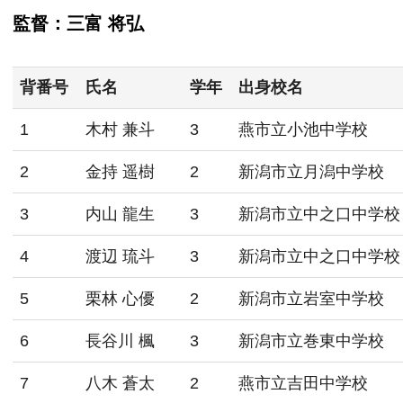
監督：三富 将弘
背番号
氏名
学年
出身校名
1
木村 兼斗
3
燕市立小池中学校
2
金持 遥樹
2
新潟市立月潟中学校
3
内山 龍生
3
新潟市立中之口中学校
4
渡辺 琉斗
3
新潟市立中之口中学校
5
栗林 心優
2
新潟市立岩室中学校
6
長谷川 楓
3
新潟市立巻東中学校
7
八木 蒼太
2
燕市立吉田中学校