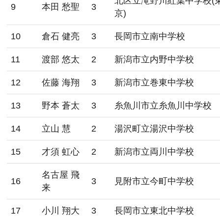
北区立滝野川紅葉中学校(
9
本田 愁聖
3
京)
10
倉石 健亮
3
長岡市立南中学校
11
渡部 悠太
2
新潟市立内野中学校
12
佐藤 海翔
3
新潟市立巻東中学校
13
野本 蒼太
3
糸魚川市立糸魚川中学校
14
立山 慧
2
湯沢町立湯沢中学校
15
才須 虹心
2
新潟市立両川中学校
名古屋 飛
16
3
見附市立今町中学校
来
17
小川 翔大
3
長岡市立東北中学校