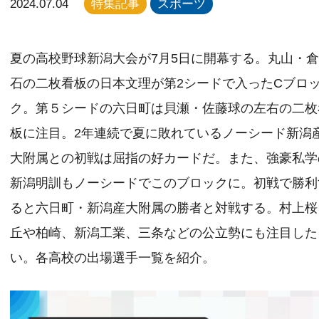
2024.07.04
特集記事
スポーツ
夏の高校野球新潟大会が7月5日に開幕する。丸山・
石の二枚看板の日本文理が第2シードで入ったCブロ
ク。第５シードの六日町は貝瀬・佐藤球の左右の二枚
板に注目。2年連続で夏に敗れているノーシード新潟
大附属との初戦は屈指の好カードだ。また、強豪私学
新潟明訓もノーシードでこのブロックに。初戦で勝利
ると六日町・新潟産大附属の勝者と対戦する。村上桜
丘や柏崎、新潟工業、三条などの公立勢にも注目した
い。各高校の出場選手一覧を紹介。