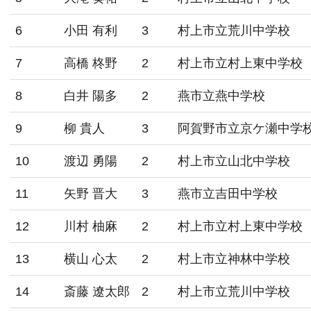
6
小田 有利
3
村上市立荒川中学校
7
高橋 柊野
2
村上市立村上東中学校
8
白井 陽多
2
燕市立燕中学校
9
柳 貴人
3
阿賀野市立京ケ瀬中学
10
渡辺 勇陽
2
村上市立山北中学校
11
矢野 晋大
3
燕市立吉田中学校
12
川村 柚麻
2
村上市立村上東中学校
13
横山 心太
2
村上市立神林中学校
14
斎藤 遼太郎
2
村上市立荒川中学校