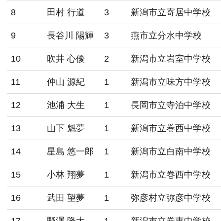
8
田村 行道
3
新潟市立寄居中学校
9
長谷川 陽輝
3
燕市立分水中学校
10
吹井 心優
2
新潟市立岩室中学校
11
仲山 源紀
1
新潟市立味方中学校
12
池浦 大生
1
長岡市立寺泊中学校
13
山下 魁夢
1
新潟市立巻西中学校
14
星島 悠一郎
1
新潟市立白南中学校
15
小林 翔夢
1
新潟市立巻西中学校
16
武田 望夢
1
弥彦村立弥彦中学校
17
野澤 隆大
1
新潟市立巻東中学校