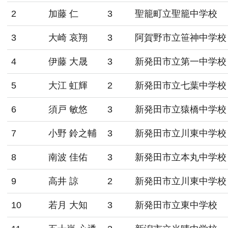
2
加藤 仁
3
聖籠町立聖籠中学校
3
大崎 哀翔
3
阿賀野市立笹神中学校
4
伊藤 大晟
3
新発田市立第一中学校
5
大江 虹輝
2
新発田市立七葉中学校
6
須戸 敏悠
3
新発田市立猿橋中学校
7
小野 鈴之輔
3
新発田市立川東中学校
8
南波 佳佑
3
新発田市立本丸中学校
9
高井 諒
2
新発田市立川東中学校
10
若月 大知
3
新発田市立東中学校