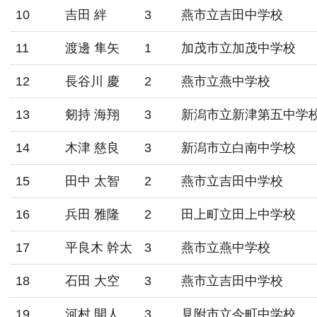
10
吉田 絆
3
燕市立吉田中学校
11
渡邊 隼矢
1
加茂市立加茂中学校
12
長谷川 慶
2
燕市立燕中学校
13
剱持 海翔
3
新潟市立新津第五中学
14
木津 慈良
3
新潟市立白南中学校
15
田中 太智
2
燕市立吉田中学校
16
兵田 雅隆
2
田上町立田上中学校
17
平良木 幹太
3
燕市立燕中学校
18
石田 大空
3
燕市立吉田中学校
19
河村 開人
3
見附市立今町中学校