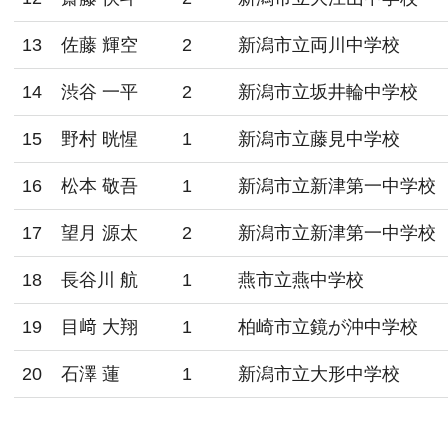
13
佐藤 輝空
2
新潟市立両川中学校
14
渋谷 一平
2
新潟市立坂井輪中学校
15
野村 晄惺
1
新潟市立藤見中学校
16
松本 敬吾
1
新潟市立新津第一中学校
17
望月 源太
2
新潟市立新津第一中学校
18
長谷川 航
1
燕市立燕中学校
19
目﨑 大翔
1
柏崎市立鏡が沖中学校
20
石澤 蓮
1
新潟市立大形中学校