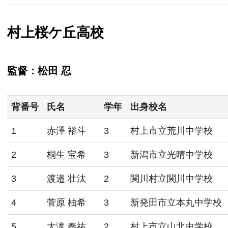
村上桜ケ丘高校
監督：松田 忍
背番号
氏名
学年
出身校名
1
赤澤 裕斗
3
村上市立荒川中学校
2
桐生 宝希
3
新潟市立光晴中学校
3
渡邉 壮汰
2
関川村立関川中学校
4
菅原 柚希
3
新発田市立本丸中学校
5
大滝 奏祐
2
村上市立山北中学校