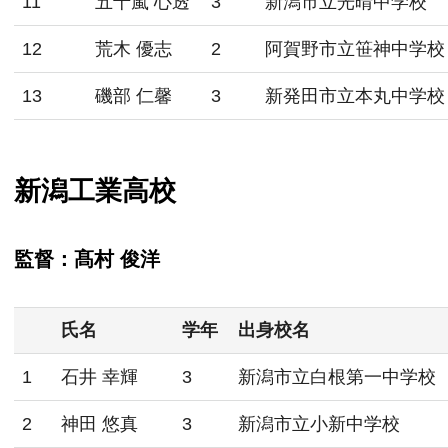
11
五十嵐 心透
3
新潟市立光晴中学校
12
荒木 優志
2
阿賀野市立笹神中学校
13
磯部 仁馨
3
新発田市立本丸中学校
新潟工業高校
監督：髙村 俊洋
氏名
学年
出身校名
1
石井 幸輝
3
新潟市立白根第一中学校
2
神田 悠真
3
新潟市立小新中学校