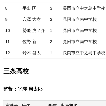
8
平出 匡
3
長岡市立中之島中学校
9
穴澤 大樹
3
見附市立南中学校
10
勢能 虎ノ介
1
見附市立南中学校
11
佐野 新
2
見附市立南中学校
12
鈴木 啓太
1
長岡市立中之島中学校
三条高校
監督：平澤 周太郎
背番号
氏名
学年
出身校名