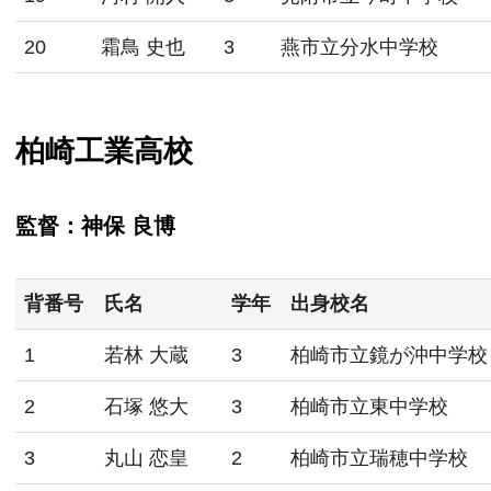
20
霜鳥 史也
3
燕市立分水中学校
柏崎工業高校
監督：神保 良博
背番号
氏名
学年
出身校名
1
若林 大蔵
3
柏崎市立鏡が沖中学校
2
石塚 悠大
3
柏崎市立東中学校
3
丸山 恋皇
2
柏崎市立瑞穂中学校