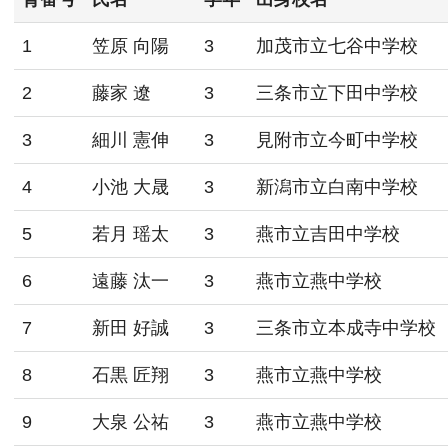
1
笠原 向陽
3
加茂市立七谷中学校
2
藤家 遼
3
三条市立下田中学校
3
細川 憲伸
3
見附市立今町中学校
4
小池 大晟
3
新潟市立白南中学校
5
若月 瑶太
3
燕市立吉田中学校
6
遠藤 汰一
3
燕市立燕中学校
7
新田 好誠
3
三条市立本成寺中学校
8
石黒 匠翔
3
燕市立燕中学校
9
大泉 公祐
3
燕市立燕中学校