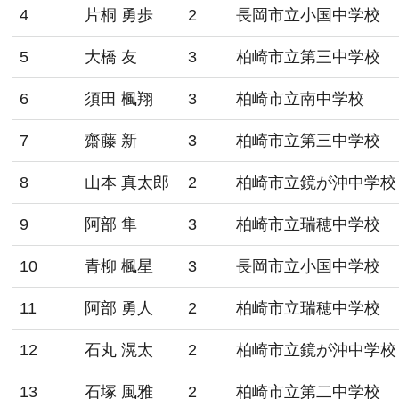
4
片桐 勇歩
2
長岡市立小国中学校
5
大橋 友
3
柏崎市立第三中学校
6
須田 楓翔
3
柏崎市立南中学校
7
齋藤 新
3
柏崎市立第三中学校
8
山本 真太郎
2
柏崎市立鏡が沖中学校
9
阿部 隼
3
柏崎市立瑞穂中学校
10
青柳 楓星
3
長岡市立小国中学校
11
阿部 勇人
2
柏崎市立瑞穂中学校
12
石丸 滉太
2
柏崎市立鏡が沖中学校
13
石塚 風雅
2
柏崎市立第二中学校