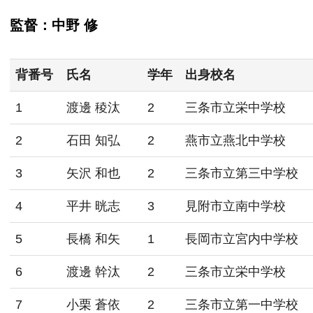
監督：中野 修
背番号
氏名
学年
出身校名
1
渡邊 稜汰
2
三条市立栄中学校
2
石田 知弘
2
燕市立燕北中学校
3
矢沢 和也
2
三条市立第三中学校
4
平井 晄志
3
見附市立南中学校
5
長橋 和矢
1
長岡市立宮内中学校
6
渡邊 幹汰
2
三条市立栄中学校
7
小栗 蒼依
2
三条市立第一中学校