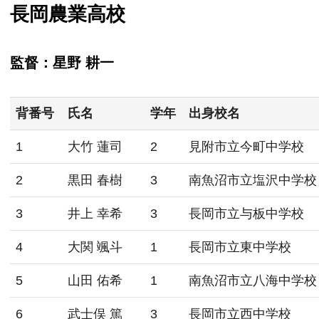
長岡農業高校
監督：星野 耕一
背番号
氏名
学年
出身校名
1
大竹 蓮司
2
見附市立今町中学校
2
黒田 春樹
3
南魚沼市立塩沢中学校
3
井上 幸希
3
長岡市立与板中学校
4
大関 颯斗
1
長岡市立東中学校
5
山田 佑希
1
南魚沼市立八海中学校
6
武士俣 篤
3
長岡市立西中学校