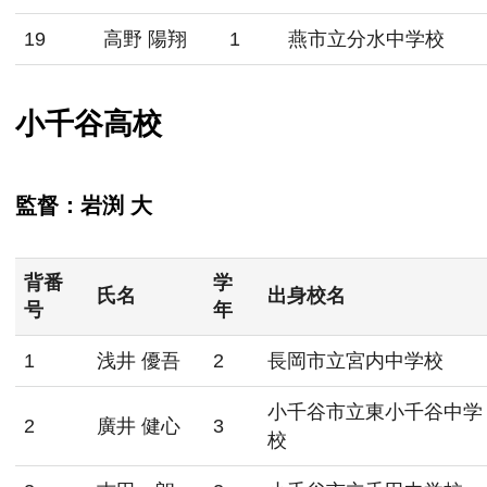
19
高野 陽翔
1
燕市立分水中学校
小千谷高校
監督：岩渕 大
背番
学
氏名
出身校名
号
年
1
浅井 優吾
2
長岡市立宮内中学校
小千谷市立東小千谷中学
2
廣井 健心
3
校