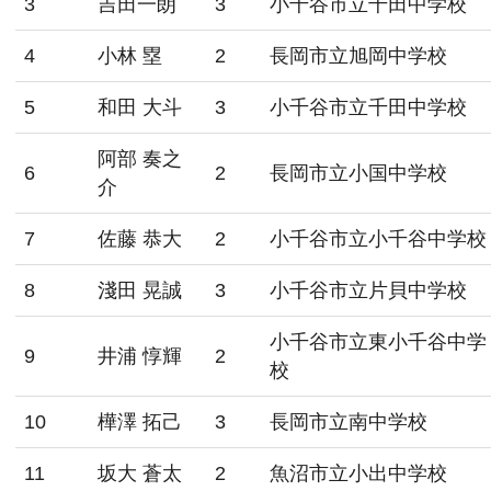
3
吉田一朗
3
小千谷市立千田中学校
4
小林 塁
2
長岡市立旭岡中学校
5
和田 大斗
3
小千谷市立千田中学校
阿部 奏之
6
2
長岡市立小国中学校
介
7
佐藤 恭大
2
小千谷市立小千谷中学校
8
淺田 晃誠
3
小千谷市立片貝中学校
小千谷市立東小千谷中学
9
井浦 惇輝
2
校
10
樺澤 拓己
3
長岡市立南中学校
11
坂大 蒼太
2
魚沼市立小出中学校