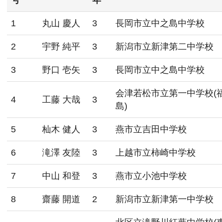
1
丸山 慶人
3
長岡市立中之島中学校
2
宇野 純平
3
新潟市立新津第二中学校
3
野口 壱矢
3
長岡市立中之島中学校
会津若松市立第一中学校(
4
工藤 大哉
3
島)
5
杣木 健人
3
燕市立吉田中学校
6
滝澤 友陸
3
上越市立柿崎中学校
7
中山 和登
3
燕市立小池中学校
8
齋藤 開道
2
新潟市立新津第一中学校