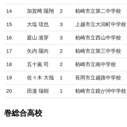
14
加賀﨑 陽翔
2
柏崎市立第二中学校
15
大塩 琉也
3
上越市立大潟町中学校
16
庭山 凌芽
3
柏崎市立西山中学校
17
矢内 陽向
2
柏崎市立第三中学校
18
五十嵐 司
2
柏崎市立南中学校
19
佐々木 大哉
1
長岡市立越路中学校
20
田邉 瑞樹
1
柏崎市立鏡が沖中学校
巻総合高校