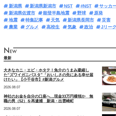
新潟県
新潟県新潟市
NST
#NST
サッカ
新潟県佐渡市
能登半島地震
野球
原発
地震
特集記事
天気
新潟県長岡市
災害
農業
グルメ
高校生
気象
政治
Jリー
最新
大きなカニ・エビ・ホタテ！魚介のうまみ凝縮し
た“ズワイガニパスタ”「おいしさの先にある幸せ届
けたい」【小千谷市】#新潟グルメ
2026.08.07
神社のお金を自分の口座へ…現金33万円横領か 無
職の男（52）を再逮捕 新潟・出雲崎町
2026.08.07