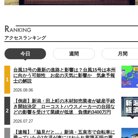
アクセスランキング
今日
週間
月間
台風13号の最新の進路と影響は？台風15号は本州
に向かう可能性 お盆の天気に影響か 気象予報
1
士の解説
2026.08.06
【倒産】新潟・田上町の木材卸売業者が破産手続
き開始決定 ローコストハウスメーカーの台頭な
2
どの影響を受けて業績が低迷 負債約3400万円
2026.07.27
【速報】「脇見だと…」新潟・五泉市で自転車に
乗っていた小1女児が車にはねられ意識不明の重