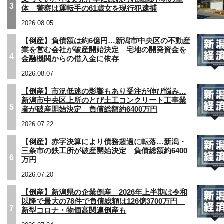
3
体 警察は運転手の61歳女を現行犯逮捕
2026.08.05
【倒産】負債額は約6億円…新潟市中央区の不動産
業を営む会社が破産開始決定 宅地の開発資金を
4
金融機関からの借入金に依存
2026.08.07
【倒産】市況低迷の影響もあり受注が伸び悩み…
新潟市中央区上所のとび土工コンクリート工事業
5
者が破産開始決定 負債総額約6400万円
2026.07.22
【倒産】赤字決算により債務超過に転落…新潟・
三条市の鉄工所が破産開始決定 負債総額約6400
6
万円
2026.07.20
【倒産】新潟県の企業倒産 2026年上半期は令和
以降で最大の78件で負債総額は126億3700万円
7
新型コロナ・物価高関連倒産も