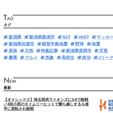
タグ
新潟県
新潟県新潟市
NST
#NST
サッカ
新潟県佐渡市
能登半島地震
野球
地震
原発
天気
特集記事
新潟県長岡市
災害
農業
グルメ
気象
高校生
政治
Jリー
最新
【オイシックス】埼玉西武ライオンズに3‐6で敗戦
／4回小西のタイムリーヒットで勝ち越しするも後
半に逆転され敗戦