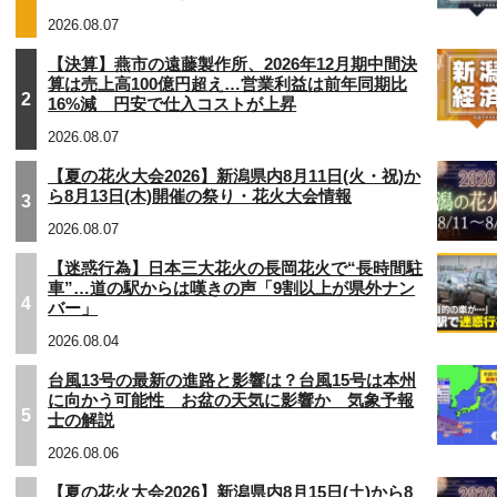
2026.08.07
【決算】燕市の遠藤製作所、2026年12月期中間決
算は売上高100億円超え…営業利益は前年同期比
2
16%減 円安で仕入コストが上昇
2026.08.07
【夏の花火大会2026】新潟県内8月11日(火・祝)か
ら8月13日(木)開催の祭り・花火大会情報
3
2026.08.07
【迷惑行為】日本三大花火の長岡花火で“長時間駐
車”…道の駅からは嘆きの声「9割以上が県外ナン
4
バー」
2026.08.04
台風13号の最新の進路と影響は？台風15号は本州
に向かう可能性 お盆の天気に影響か 気象予報
5
士の解説
2026.08.06
【夏の花火大会2026】新潟県内8月15日(土)から8