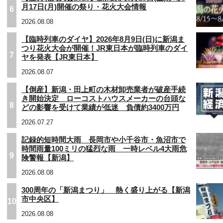
月17日(月)開催の祭り・花火大会情報
6
2026.08.08
【臨時列車のダイヤ】2026年8月9日(日)に新潟ま
つり花火大会が開催！JR東日本が臨時列車のダイ
7
ヤを発表【JR東日本】
2026.08.07
【倒産】新潟・田上町の木材卸売業者が破産手続
き開始決定 ローコストハウスメーカーの台頭な
8
どの影響を受けて業績が低迷 負債約3400万円
2026.07.27
記録的短時間大雨 長岡市や小千谷市・魚沼市で
時間雨量100ミリの猛烈な雨 一時レベル4大雨危
9
険警報【新潟】
2026.08.08
300周年の「新潟まつり」 熱く盛り上がる【新潟
市中央区】
10
2026.08.08