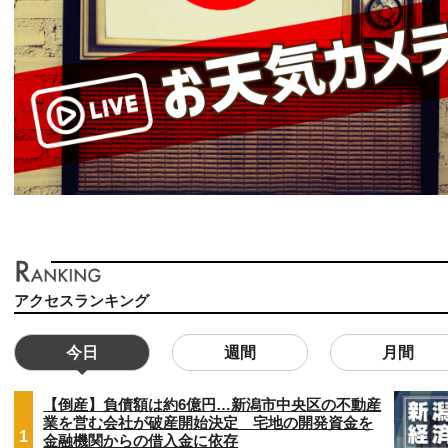
アクセスランキング
今日
週間
月間
【倒産】負債額は約6億円…新潟市中央区の不動産
業を営む会社が破産開始決定 宅地の開発資金を
1
金融機関からの借入金に依存