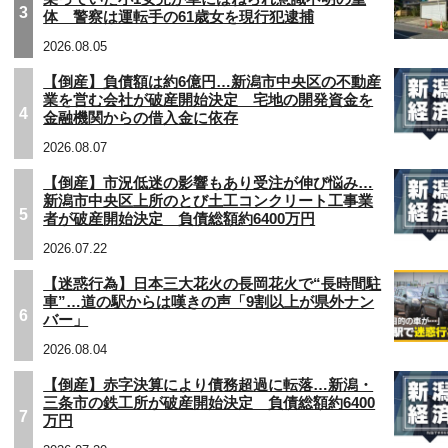
3
体 警察は運転手の61歳女を現行犯逮捕
2026.08.05
【倒産】負債額は約6億円…新潟市中央区の不動産
業を営む会社が破産開始決定 宅地の開発資金を
4
金融機関からの借入金に依存
2026.08.07
【倒産】市況低迷の影響もあり受注が伸び悩み…
新潟市中央区上所のとび土工コンクリート工事業
5
者が破産開始決定 負債総額約6400万円
2026.07.22
【迷惑行為】日本三大花火の長岡花火で“長時間駐
車”…道の駅からは嘆きの声「9割以上が県外ナン
6
バー」
2026.08.04
【倒産】赤字決算により債務超過に転落…新潟・
三条市の鉄工所が破産開始決定 負債総額約6400
7
万円