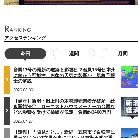
アクセスランキング
今日
週間
月間
台風13号の最新の進路と影響は？台風15号は本州
に向かう可能性 お盆の天気に影響か 気象予報
1
士の解説
2026.08.06
【倒産】新潟・田上町の木材卸売業者が破産手続
き開始決定 ローコストハウスメーカーの台頭な
2
どの影響を受けて業績が低迷 負債約3400万円
2026.07.27
【速報】「脇見だと…」新潟・五泉市で自転車に
乗っていた小1女児が車にはねられ意識不明の重