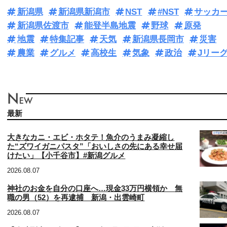
新潟県
新潟県新潟市
NST
#NST
サッカ
新潟県佐渡市
能登半島地震
野球
原発
地震
特集記事
天気
新潟県長岡市
災害
農業
グルメ
高校生
気象
政治
Jリー
最新
大きなカニ・エビ・ホタテ！魚介のうまみ凝縮し
た“ズワイガニパスタ”「おいしさの先にある幸せ届
けたい」【小千谷市】#新潟グルメ
2026.08.07
神社のお金を自分の口座へ…現金33万円横領か 無
職の男（52）を再逮捕 新潟・出雲崎町
2026.08.07