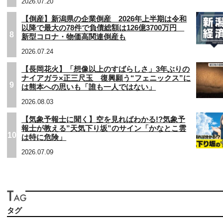
2026.07.20
【倒産】新潟県の企業倒産 2026年上半期は令和
以降で最大の78件で負債総額は126億3700万円
8
新型コロナ・物価高関連倒産も
2026.07.24
【長岡花火】「想像以上のすばらしさ」3年ぶりの
ナイアガラ×正三尺玉 復興願う“フェニックス”に
9
は熊本への思いも「誰も一人ではない」
2026.08.03
【気象予報士に聞く】空を見ればわかる!?気象予
報士が教える”天気下り坂”のサイン「かなとこ雲
10
は特に危険」
2026.07.09
タグ