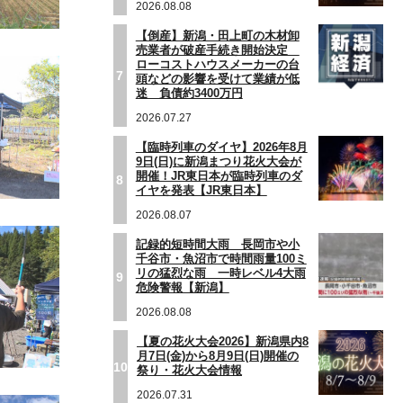
2026.08.08
【倒産】新潟・田上町の木材卸
売業者が破産手続き開始決定
ローコストハウスメーカーの台
7
頭などの影響を受けて業績が低
迷 負債約3400万円
2026.07.27
【臨時列車のダイヤ】2026年8月
9日(日)に新潟まつり花火大会が
開催！JR東日本が臨時列車のダ
8
イヤを発表【JR東日本】
2026.08.07
記録的短時間大雨 長岡市や小
千谷市・魚沼市で時間雨量100ミ
リの猛烈な雨 一時レベル4大雨
9
危険警報【新潟】
2026.08.08
【夏の花火大会2026】新潟県内8
月7日(金)から8月9日(日)開催の
10
祭り・花火大会情報
2026.07.31