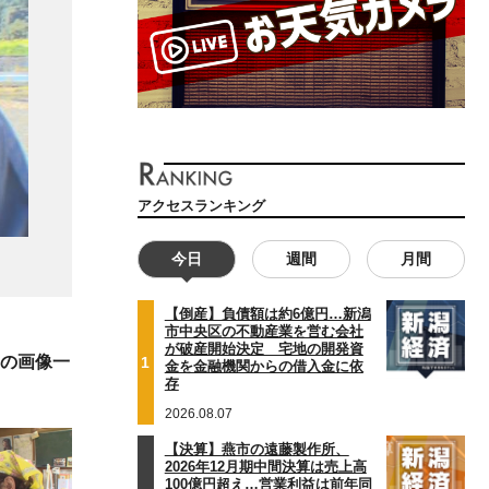
アクセスランキング
今日
週間
月間
【倒産】負債額は約6億円…新潟
市中央区の不動産業を営む会社
が破産開始決定 宅地の開発資
」の画像一
1
金を金融機関からの借入金に依
存
2026.08.07
【決算】燕市の遠藤製作所、
2026年12月期中間決算は売上高
100億円超え…営業利益は前年同