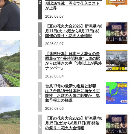
2
期比16%減 円安で仕入コスト
が上昇
2026.08.07
【夏の花火大会2026】新潟県内8
月11日(火・祝)から8月13日(木)
3
開催の祭り・花火大会情報
2026.08.07
【迷惑行為】日本三大花火の長
岡花火で“長時間駐車”…道の駅
からは嘆きの声「9割以上が県外
4
ナンバー」
2026.08.04
台風13号の最新の進路と影響
は？台風15号は本州に向かう可
能性 お盆の天気に影響か 気
5
象予報士の解説
2026.08.06
【夏の花火大会2026】新潟県内8
月15日(土)から8月17日(月)開催
6
の祭り・花火大会情報