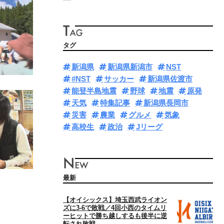
タグ
新潟県
新潟県新潟市
NST
#NST
サッカー
新潟県佐渡市
能登半島地震
野球
地震
原発
天気
特集記事
新潟県長岡市
災害
農業
グルメ
気象
高校生
政治
Jリーグ
最新
【オイシックス】埼玉西武ライオン
ズに3‐6で敗戦／4回小西のタイムリ
ーヒットで勝ち越しするも後半に逆
転され敗戦