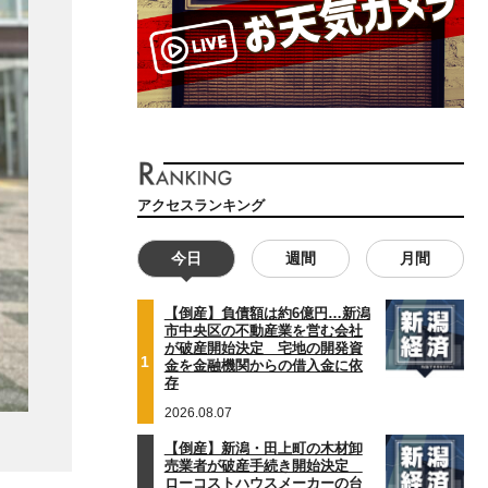
アクセスランキング
今日
週間
月間
【倒産】負債額は約6億円…新潟
市中央区の不動産業を営む会社
が破産開始決定 宅地の開発資
1
金を金融機関からの借入金に依
存
2026.08.07
【倒産】新潟・田上町の木材卸
売業者が破産手続き開始決定
ローコストハウスメーカーの台