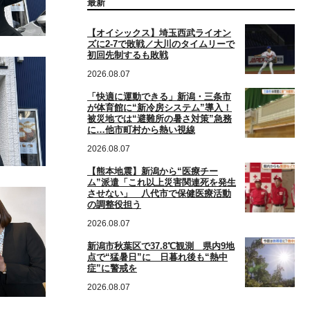
最新
【オイシックス】埼玉西武ライオン
ズに2-7で敗戦／大川のタイムリーで
初回先制するも敗戦
2026.08.07
「快適に運動できる」新潟・三条市
が体育館に“新冷房システム”導入！
被災地では“避難所の暑さ対策”急務
に…他市町村から熱い視線
2026.08.07
【熊本地震】新潟から“医療チー
ム”派遣「これ以上災害関連死を発生
させない」 八代市で保健医療活動
の調整役担う
2026.08.07
新潟市秋葉区で37.8℃観測 県内9地
点で“猛暑日”に 日暮れ後も“熱中
症”に警戒を
2026.08.07