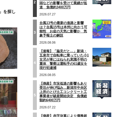
2
頭などの影響を受けて業績が低
迷 負債約3400万円
」を探し
2026.07.27
台風13号の最新の進路と影響
は？台風15号は本州に向かう可
能性 お盆の天気に影響か 気
3
象予報士の解説
2026.08.06
【速報】「脇見だと…」新潟・
五泉市で自転車に乗っていた小1
女児が車にはねられ意識不明の
4
重体 警察は運転手の61歳女を
現行犯逮捕
2026.08.05
【倒産】市況低迷の影響もあり
受注が伸び悩み…新潟市中央区
上所のとび土工コンクリート工
5
事業者が破産開始決定 負債総
額約6400万円
2026.07.22
【倒産】赤字決算により債務超