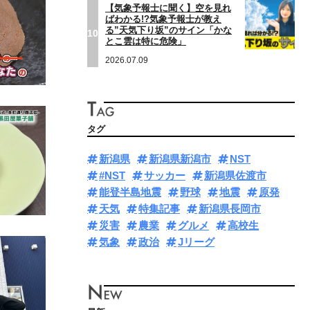
【気象予報士に聞く】空を見れ
ばわかる!?気象予報士が教え
る”天気下り坂”のサイン「かな
10
とこ雲は特に危険」
2026.07.09
タグ
新潟県
新潟県新潟市
NST
#NST
サッカー
新潟県佐渡市
能登半島地震
野球
地震
原発
天気
特集記事
新潟県長岡市
災害
農業
グルメ
高校生
気象
政治
Jリーグ