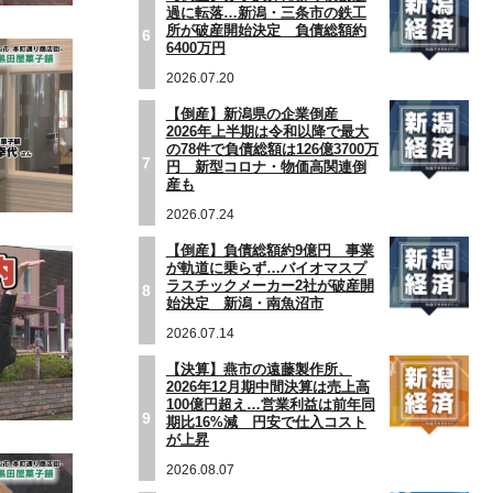
過に転落…新潟・三条市の鉄工
所が破産開始決定 負債総額約
6
6400万円
2026.07.20
【倒産】新潟県の企業倒産
2026年上半期は令和以降で最大
の78件で負債総額は126億3700万
7
円 新型コロナ・物価高関連倒
産も
2026.07.24
【倒産】負債総額約9億円 事業
が軌道に乗らず…バイオマスプ
ラスチックメーカー2社が破産開
8
始決定 新潟・南魚沼市
2026.07.14
【決算】燕市の遠藤製作所、
2026年12月期中間決算は売上高
100億円超え…営業利益は前年同
9
期比16%減 円安で仕入コスト
が上昇
2026.08.07