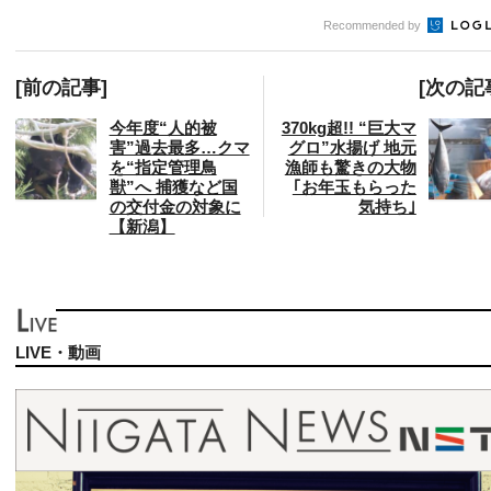
Recommended by
[前の記事]
[次の記
今年度“人的被
370kg超!! “巨大マ
害”過去最多…クマ
グロ”水揚げ 地元
を“指定管理鳥
漁師も驚きの大物
獣”へ 捕獲など国
｢お年玉もらった
の交付金の対象に
気持ち｣
【新潟】
LIVE・動画