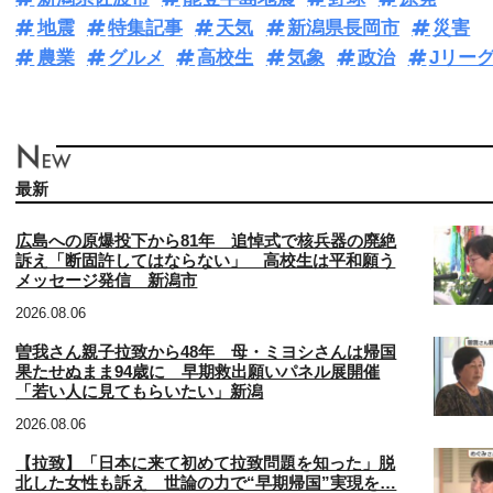
地震
特集記事
天気
新潟県長岡市
災害
農業
グルメ
高校生
気象
政治
Jリー
最新
広島への原爆投下から81年 追悼式で核兵器の廃絶
訴え「断固許してはならない」 高校生は平和願う
メッセージ発信 新潟市
2026.08.06
曽我さん親子拉致から48年 母・ミヨシさんは帰国
果たせぬまま94歳に 早期救出願いパネル展開催
「若い人に見てもらいたい」新潟
2026.08.06
【拉致】「日本に来て初めて拉致問題を知った」脱
北した女性も訴え 世論の力で“早期帰国”実現を…