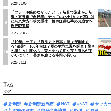
2026.08.05
「ブレーキ踏めなかったと…」脇見で逆走か…新
潟・五泉市で自転車に乗っていた小1女児が車には
ねられ意識不明の重体 警察は運転手の61歳女を
9
現行犯逮捕
2026.08.05
『10年に一度』『観測史上最高』年々深刻化す
る“猛暑” 100年前は？夏の平均気温を調査！暑さ
の感じ方に変化も「昔と比べて朝や夜も気温が下
10
がりにくく、暑さを感じる時間が長い」
2025.09.11
タグ
新潟県
新潟県新潟市
NST
#NST
サッカ
新潟県佐渡市
能登半島地震
野球
原発