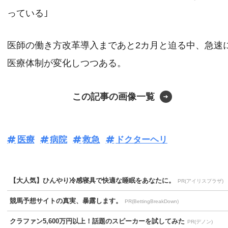
っている｣
医師の働き方改革導入まであと2カ月と迫る中、急速
医療体制が変化しつつある。
この記事の画像一覧
医療
病院
救急
ドクターヘリ
【大人気】ひんやり冷感寝具で快適な睡眠をあなたに。
PR(アイリスプラザ)
競馬予想サイトの真実、暴露します。
PR(BettingBreakDown)
クラファン5,600万円以上！話題のスピーカーを試してみた
PR(デノン)