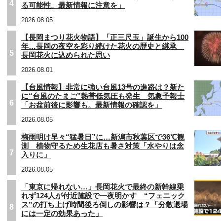
4
る可能性。最新情報に注意を」
2026.08.05
【長岡まつり花火物語】「正三尺玉」誕生から100
年…長岡の夜空を彩り続けた花火の歴史と継承
5
長岡花火に込められた思い
2026.08.01
【台風情報】非常に強い台風13号の進路は？新た
に“台風のたまご”熱帯低気圧も発生 気象予報士
6
「お盆前後に影響も。最新情報の確認を」
2026.08.05
梅雨明け早々“猛暑日”に…新潟市秋葉区で36℃観
測 植物守るため生花店も暑さ対策「水やりは念
7
入りに」
2026.08.05
「東京に帰れない…」長岡花火で最終の新幹線乗
れず124人が付近施設で一夜明かす “フェニック
ス”の打ち上げ時間後ろ倒しの影響は？「分散退場
8
には一定の効果あった」