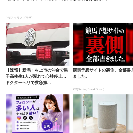
PR(アイリスプラザ)
【速報】新潟・村上市の沖合で男
競馬予想サイトの裏側、全部書
子高校生1人が溺れて心肺停止
ました。
ドクターヘリで救急搬...
PR(BettingBreakDown)