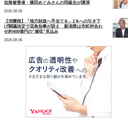
拉致被害者・横田めぐみさんの同級生が講演
2026.08.06
【消費税】「地方財政へ手当てを」1％への引き下
げ閣議決定で花角知事が訴え 新潟県は市町村合わ
せ約400億円の“減収”見込み
2026.08.06