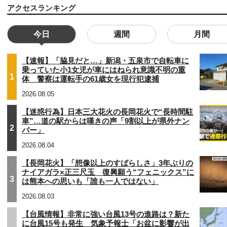
アクセスランキング
今日
週間
月間
【速報】「脇見だと…」新潟・五泉市で自転車に
乗っていた小1女児が車にはねられ意識不明の重
1
体 警察は運転手の61歳女を現行犯逮捕
2026.08.05
【迷惑行為】日本三大花火の長岡花火で“長時間駐
車”…道の駅からは嘆きの声「9割以上が県外ナン
2
バー」
2026.08.04
【長岡花火】「想像以上のすばらしさ」3年ぶりの
ナイアガラ×正三尺玉 復興願う“フェニックス”に
3
は熊本への思いも「誰も一人ではない」
2026.08.03
【台風情報】非常に強い台風13号の進路は？新た
に台風15号も発生 気象予報士「お盆に影響が出