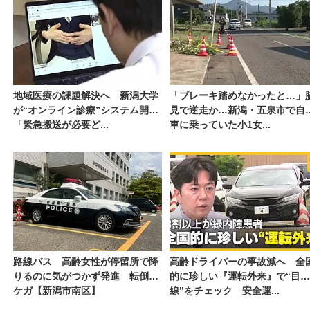
地域医療の課題解決へ 新潟大学
「ブレーキ踏めなかったと…」
が“オンライン診療”システム開発
見で逆走か…新潟・五泉市で自
「緊急搬送が必要ど...
車に乗っていた小1女...
路線バス 高齢女性が停留所で降
高齢ドライバーの事故減へ 全
りるのに気がつかず発進 転倒し
的に珍しい『運転外来』で“目
ケガ【新潟市南区】
線”をチェック 安全運...