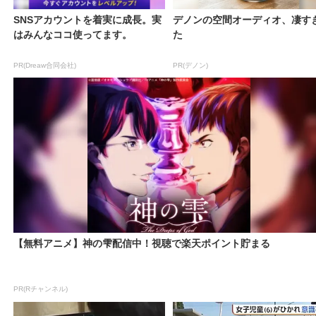
SNSアカウントを着実に成長。実
デノンの空間オーディオ、凄す
はみんなココ使ってます。
た
PR(Dreaw合同会社)
PR(デノン)
【無料アニメ】神の雫配信中！視聴で楽天ポイント貯まる
PR(Rチャンネル)