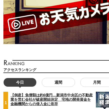
アクセスランキング
今日
週間
月間
【倒産】負債額は約6億円…新潟市中央区の不動産
業を営む会社が破産開始決定 宅地の開発資金を
1
金融機関からの借入金に依存