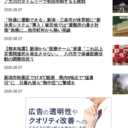
／大川のタイムリーで初回先制するも敗戦
2026.08.07
「快適に運動できる」新潟・三条市が体育館に“新
冷房システム”導入！被災地では“避難所の暑さ対
策”急務に…他市町村から熱い視線
2026.08.07
【熊本地震】新潟から“医療チーム”派遣「これ以上
災害関連死を発生させない」 八代市で保健医療活
動の調整役担う
2026.08.07
新潟市秋葉区で37.8℃観測 県内9地点で“猛暑
日”に 日暮れ後も“熱中症”に警戒を
2026.08.07