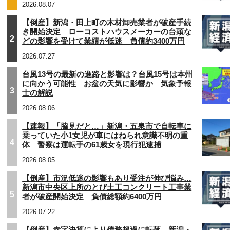
2026.08.07
【倒産】新潟・田上町の木材卸売業者が破産手続
き開始決定 ローコストハウスメーカーの台頭な
2
どの影響を受けて業績が低迷 負債約3400万円
2026.07.27
台風13号の最新の進路と影響は？台風15号は本州
に向かう可能性 お盆の天気に影響か 気象予報
3
士の解説
2026.08.06
【速報】「脇見だと…」新潟・五泉市で自転車に
乗っていた小1女児が車にはねられ意識不明の重
4
体 警察は運転手の61歳女を現行犯逮捕
2026.08.05
【倒産】市況低迷の影響もあり受注が伸び悩み…
新潟市中央区上所のとび土工コンクリート工事業
5
者が破産開始決定 負債総額約6400万円
2026.07.22