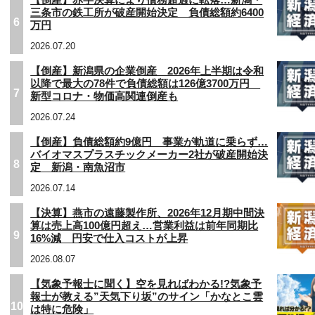
【倒産】赤字決算により債務超過に転落…新潟・
三条市の鉄工所が破産開始決定 負債総額約6400
6
万円
2026.07.20
【倒産】新潟県の企業倒産 2026年上半期は令和
以降で最大の78件で負債総額は126億3700万円
7
新型コロナ・物価高関連倒産も
2026.07.24
【倒産】負債総額約9億円 事業が軌道に乗らず…
バイオマスプラスチックメーカー2社が破産開始決
8
定 新潟・南魚沼市
2026.07.14
【決算】燕市の遠藤製作所、2026年12月期中間決
算は売上高100億円超え…営業利益は前年同期比
9
16%減 円安で仕入コストが上昇
2026.08.07
【気象予報士に聞く】空を見ればわかる!?気象予
報士が教える”天気下り坂”のサイン「かなとこ雲
10
は特に危険」