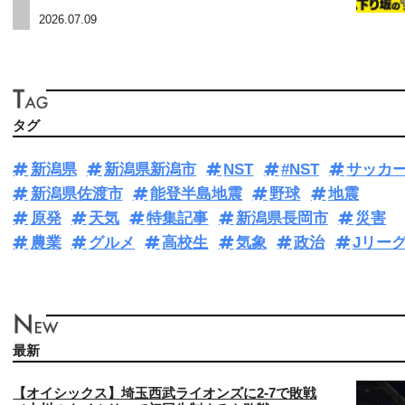
2026.07.09
タグ
新潟県
新潟県新潟市
NST
#NST
サッカ
新潟県佐渡市
能登半島地震
野球
地震
原発
天気
特集記事
新潟県長岡市
災害
農業
グルメ
高校生
気象
政治
Jリー
最新
【オイシックス】埼玉西武ライオンズに2-7で敗戦