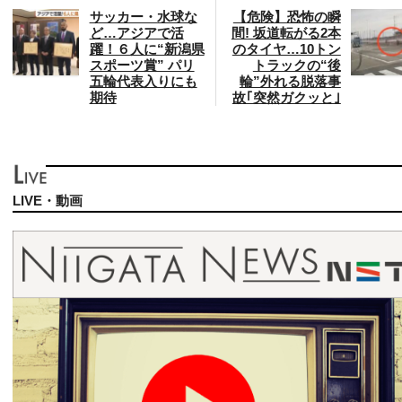
サッカー・水球な
【危険】恐怖の瞬
ど…アジアで活
間! 坂道転がる2本
躍！６人に“新潟県
のタイヤ…10トン
スポーツ賞” パリ
トラックの“後
五輪代表入りにも
輪”外れる脱落事
期待
故｢突然ガクッと｣
LIVE・動画