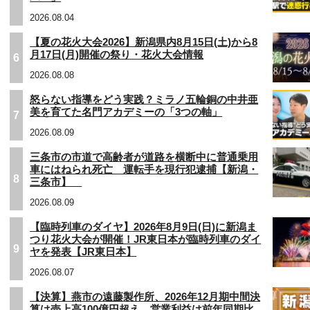
2026.08.04
【夏の花火大会2026】新潟県内8月15日(土)から8
月17日(月)開催の祭り・花火大会情報
6
2026.08.08
怒らない指導をどう実践？ミラノ五輪銅の中井亜
美を育てた名門アカデミーの「3つの軸」
7
2026.08.09
三条市の市道で高齢者が道路を横断中に普通乗用
車にはねられ死亡 運転手を現行犯逮捕【新潟・
8
三条市】
2026.08.09
【臨時列車のダイヤ】2026年8月9日(日)に新潟ま
つり花火大会が開催！JR東日本が臨時列車のダイ
9
ヤを発表【JR東日本】
2026.08.07
【決算】燕市の遠藤製作所、2026年12月期中間決
算は売上高100億円超え…営業利益は前年同期比