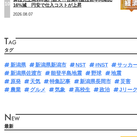
10
16%減 円安で仕入コストが上昇
2026.08.07
タグ
新潟県
新潟県新潟市
NST
#NST
サッカ
新潟県佐渡市
能登半島地震
野球
地震
原発
天気
特集記事
新潟県長岡市
災害
農業
グルメ
気象
高校生
政治
Jリー
最新