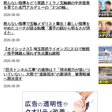
怒らない指導をどう実践？ミラノ五輪銅の中井亜美
を育てた名門アカデミーの「3つの軸」
2026.08.09
怒らない指導で五輪メダリスト輩出！厳しい指導を
やめたコーチが語る転機「選手の顔から明るさが消
えた」
2026.08.09
【オイシックス】埼玉西武ライオンズに2‐11で敗戦
／投手陣踏ん張れず失点重ね敗戦
2026.08.09
“巨大トンネル工事”の進捗は？「排水能力が追いつ
いていない」大雨で“道路冠水”の新潟市 被害軽減
へ雨水流す
2026.08.09