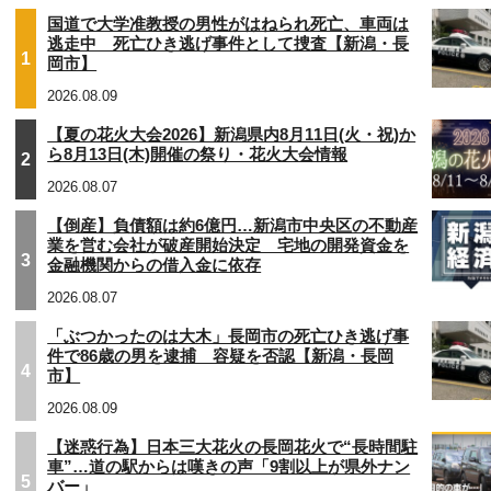
国道で大学准教授の男性がはねられ死亡、車両は
逃走中 死亡ひき逃げ事件として捜査【新潟・長
1
岡市】
2026.08.09
【夏の花火大会2026】新潟県内8月11日(火・祝)か
ら8月13日(木)開催の祭り・花火大会情報
2
2026.08.07
【倒産】負債額は約6億円…新潟市中央区の不動産
業を営む会社が破産開始決定 宅地の開発資金を
3
金融機関からの借入金に依存
2026.08.07
「ぶつかったのは大木」長岡市の死亡ひき逃げ事
件で86歳の男を逮捕 容疑を否認【新潟・長岡
4
市】
2026.08.09
【迷惑行為】日本三大花火の長岡花火で“長時間駐
車”…道の駅からは嘆きの声「9割以上が県外ナン
5
バー」