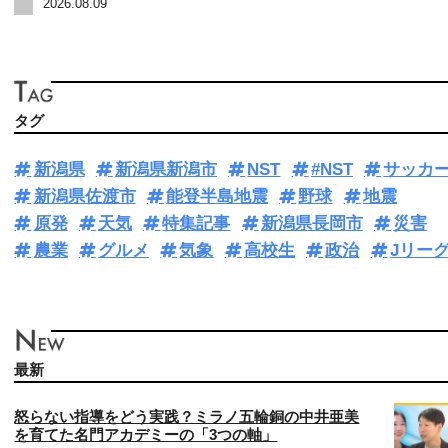
2026.08.09
タグ
新潟県
新潟県新潟市
NST
#NST
サッカ
新潟県佐渡市
能登半島地震
野球
地震
原発
天気
特集記事
新潟県長岡市
災害
農業
グルメ
気象
高校生
政治
Jリー
最新
怒らない指導をどう実践？ミラノ五輪銅の中井亜美
を育てた名門アカデミーの「3つの軸」