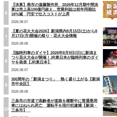
【決算】燕市の遠藤製作所、2026年12月期中間決
算は売上高100億円超え…営業利益は前年同期比
6
16%減 円安で仕入コストが上昇
2026.08.07
【夏の花火大会2026】新潟県内8月15日(土)から8
月17日(月)開催の祭り・花火大会情報
7
2026.08.08
【臨時列車のダイヤ】2026年8月9日(日)に新潟ま
つり花火大会が開催！JR東日本が臨時列車のダイ
8
ヤを発表【JR東日本】
2026.08.07
300周年の「新潟まつり」 熱く盛り上がる【新潟
市中央区】
9
2026.08.08
三条市の市道で高齢者が道路を横断中に普通乗用
車にはねられ死亡 運転手を現行犯逮捕【新潟・
10
三条市】