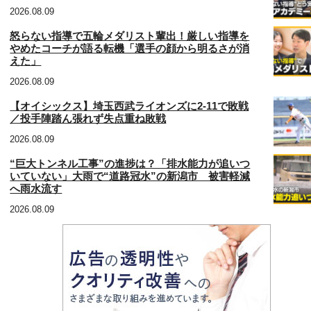
2026.08.09
怒らない指導で五輪メダリスト輩出！厳しい指導を
やめたコーチが語る転機「選手の顔から明るさが消
えた」
2026.08.09
【オイシックス】埼玉西武ライオンズに2‐11で敗戦
／投手陣踏ん張れず失点重ね敗戦
2026.08.09
“巨大トンネル工事”の進捗は？「排水能力が追いつ
いていない」大雨で“道路冠水”の新潟市 被害軽減
へ雨水流す
2026.08.09