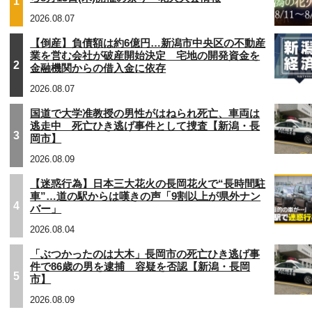
1
2026.08.07
【倒産】負債額は約6億円…新潟市中央区の不動産
業を営む会社が破産開始決定 宅地の開発資金を
2
金融機関からの借入金に依存
2026.08.07
国道で大学准教授の男性がはねられ死亡、車両は
逃走中 死亡ひき逃げ事件として捜査【新潟・長
3
岡市】
2026.08.09
【迷惑行為】日本三大花火の長岡花火で“長時間駐
車”…道の駅からは嘆きの声「9割以上が県外ナン
4
バー」
2026.08.04
「ぶつかったのは大木」長岡市の死亡ひき逃げ事
件で86歳の男を逮捕 容疑を否認【新潟・長岡
5
市】
2026.08.09