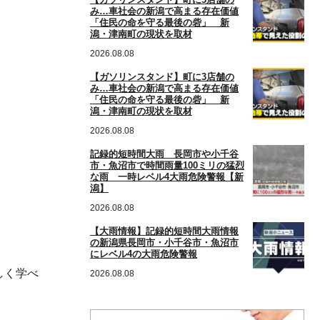
み…車社会の新潟で高まる存在価値
「住民の命を守る最後の砦」 新
潟・津南町の現状を取材
2026.08.08
【ガソリンスタンド】町に3店舗の
み…車社会の新潟で高まる存在価値
「住民の命を守る最後の砦」 新
潟・津南町の現状を取材
2026.08.08
記録的短時間大雨 長岡市や小千谷
市・魚沼市で時間雨量100ミリの猛烈
な雨 一時レベル4大雨危険警報【新
潟】
2026.08.08
【大雨情報】記録的短時間大雨情報
の新潟県長岡市・小千谷市・魚沼市
にレベル4の大雨危険警報
しく学べ
2026.08.08