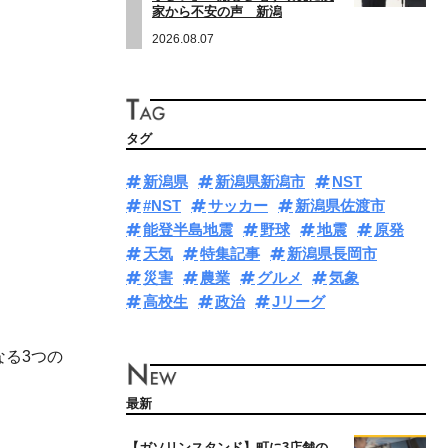
家から不安の声 新潟
2026.08.07
タグ
新潟県
新潟県新潟市
NST
#NST
サッカー
新潟県佐渡市
能登半島地震
野球
地震
原発
天気
特集記事
新潟県長岡市
災害
農業
グルメ
気象
高校生
政治
Jリーグ
る3つの
最新
【ガソリンスタンド】町に3店舗の