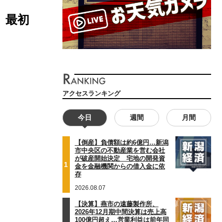
。最初
アクセスランキング
今日
週間
月間
【倒産】負債額は約6億円…新潟
市中央区の不動産業を営む会社
が破産開始決定 宅地の開発資
1
金を金融機関からの借入金に依
存
2026.08.07
【決算】燕市の遠藤製作所、
2026年12月期中間決算は売上高
100億円超え…営業利益は前年同