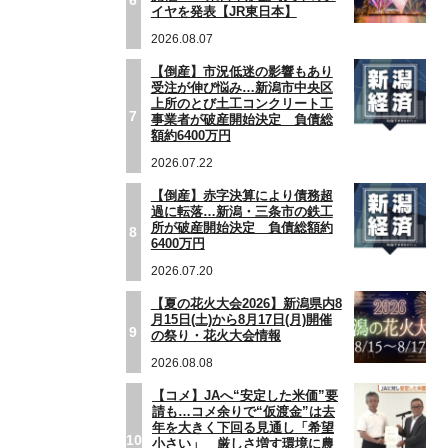
イヤを発表【JR東日本】
2026.08.07
【倒産】市況低迷の影響もあり
受注が伸び悩み…新潟市中央区
上所のとび土工コンクリート工
7
事業者が破産開始決定 負債総
額約6400万円
2026.07.22
【倒産】赤字決算により債務超
過に転落…新潟・三条市の鉄工
所が破産開始決定 負債総額約
8
6400万円
2026.07.20
【夏の花火大会2026】新潟県内8
月15日(土)から8月17日(月)開催
9
の祭り・花火大会情報
2026.08.08
【コメ】JAへ“安定した米価”要
請も…コメ余りで“仮渡金”は去
年を大きく下回る見通し「希望
10
小さい」 厳しさ増す環境に農