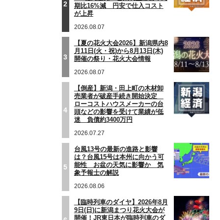
2
期比16%減 円安で仕入コスト
が上昇
2026.08.07
【夏の花火大会2026】新潟県内8
月11日(火・祝)から8月13日(木)
3
開催の祭り・花火大会情報
2026.08.07
【倒産】新潟・田上町の木材卸
売業者が破産手続き開始決定
ローコストハウスメーカーの台
4
頭などの影響を受けて業績が低
迷 負債約3400万円
2026.07.27
台風13号の最新の進路と影響
は？台風15号は本州に向かう可
能性 お盆の天気に影響か 気
5
象予報士の解説
2026.08.06
【臨時列車のダイヤ】2026年8月
9日(日)に新潟まつり花火大会が
開催！JR東日本が臨時列車のダ
6