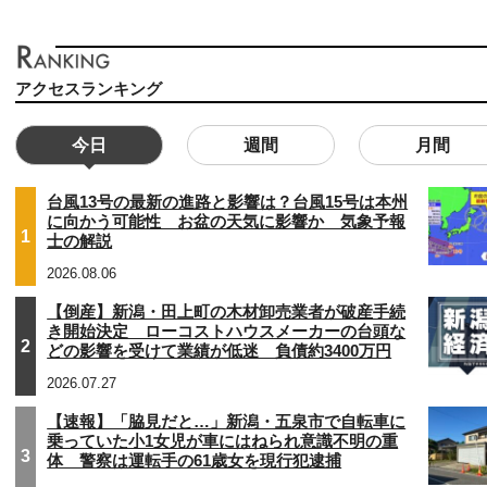
アクセスランキング
今日
週間
月間
台風13号の最新の進路と影響は？台風15号は本州
に向かう可能性 お盆の天気に影響か 気象予報
1
士の解説
2026.08.06
【倒産】新潟・田上町の木材卸売業者が破産手続
き開始決定 ローコストハウスメーカーの台頭な
2
どの影響を受けて業績が低迷 負債約3400万円
2026.07.27
【速報】「脇見だと…」新潟・五泉市で自転車に
乗っていた小1女児が車にはねられ意識不明の重
3
体 警察は運転手の61歳女を現行犯逮捕