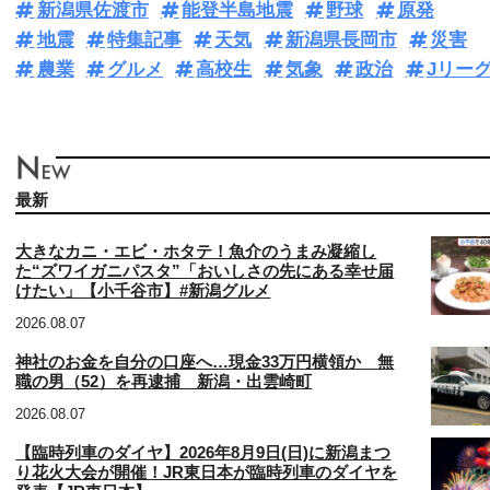
新潟県佐渡市
能登半島地震
野球
原発
地震
特集記事
天気
新潟県長岡市
災害
農業
グルメ
高校生
気象
政治
Jリー
最新
大きなカニ・エビ・ホタテ！魚介のうまみ凝縮し
た“ズワイガニパスタ”「おいしさの先にある幸せ届
けたい」【小千谷市】#新潟グルメ
2026.08.07
神社のお金を自分の口座へ…現金33万円横領か 無
職の男（52）を再逮捕 新潟・出雲崎町
2026.08.07
【臨時列車のダイヤ】2026年8月9日(日)に新潟まつ
り花火大会が開催！JR東日本が臨時列車のダイヤを