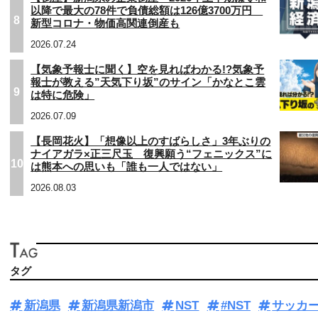
以降で最大の78件で負債総額は126億3700万円
8
新型コロナ・物価高関連倒産も
2026.07.24
【気象予報士に聞く】空を見ればわかる!?気象予
報士が教える”天気下り坂”のサイン「かなとこ雲
9
は特に危険」
2026.07.09
【長岡花火】「想像以上のすばらしさ」3年ぶりの
ナイアガラ×正三尺玉 復興願う“フェニックス”に
10
は熊本への思いも「誰も一人ではない」
2026.08.03
タグ
新潟県
新潟県新潟市
NST
#NST
サッカ