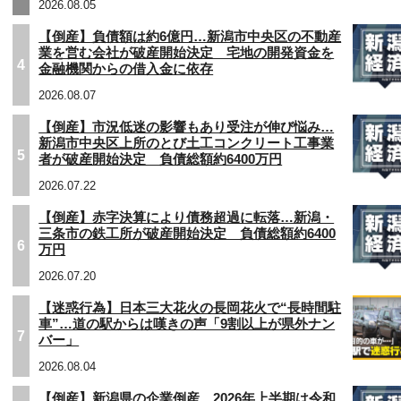
2026.08.05
【倒産】負債額は約6億円…新潟市中央区の不動産
業を営む会社が破産開始決定 宅地の開発資金を
4
金融機関からの借入金に依存
2026.08.07
【倒産】市況低迷の影響もあり受注が伸び悩み…
新潟市中央区上所のとび土工コンクリート工事業
5
者が破産開始決定 負債総額約6400万円
2026.07.22
【倒産】赤字決算により債務超過に転落…新潟・
三条市の鉄工所が破産開始決定 負債総額約6400
6
万円
2026.07.20
【迷惑行為】日本三大花火の長岡花火で“長時間駐
車”…道の駅からは嘆きの声「9割以上が県外ナン
7
バー」
2026.08.04
【倒産】新潟県の企業倒産 2026年上半期は令和