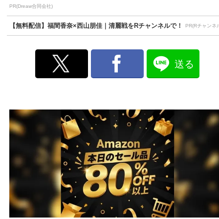
PR(Dreaw合同会社)
【無料配信】福間香奈×西山朋佳｜清麗戦をRチャンネルで！
PR(Rチャンネ
送る