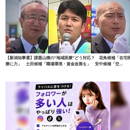
【新潟知事選】課題山積の“地域医療”どう対応？ 花角候補「在宅
療に力」 土田候補「職場環境・賃金改善を」 安中候補「交...