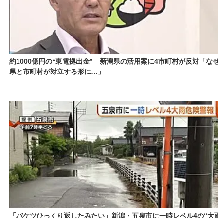
約1000億円の“東電拠出金” 新潟県の活用案に4市町村が反対「な
県と市町村が対立する形に…」
「バケツひっくり返したみたい」新潟・五泉市に一時レベル4の“大