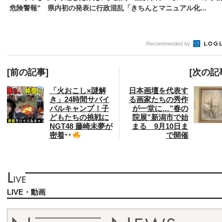
危険警報” 県内初の発表に行政混乱「きちんとマニュアル化...
Recommended by
[前の記事]
[次の記
「火おこし×謎解
日本画壇を代表す
き」24時間サバイ
る画家たちの秀作
バルキャンプ！子
が一堂に…”春の
どもたちの挑戦に
院展”新潟市で始
NGT48 藤崎未夢が
まる 9月10日ま
密着
で開催
LIVE・動画